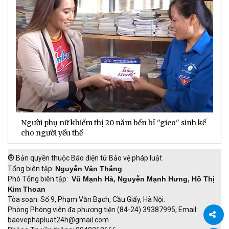
Người phụ nữ khiếm thị 20 năm bền bỉ "gieo" sinh kế
D
cho người yếu thế
t
®
Bản quyền thuộc Báo điện tử Bảo vệ pháp luật
Tổng biên tập:
Nguyễn Văn Thắng
Phó Tổng biên tập:
Vũ Mạnh Hà, Nguyễn Mạnh Hưng, Hồ Thị
Kim Thoan
Tòa soạn: Số 9, Phạm Văn Bạch, Cầu Giấy, Hà Nội.
Phòng Phóng viên đa phương tiện (84-24) 39387995; Email:
baovephapluat24h@gmail.com