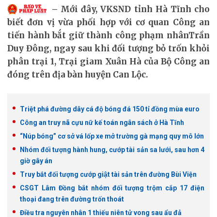
Mới đây, VKSND tỉnh Hà Tĩnh cho
biết đơn vị vừa phối hợp với cơ quan Công an
tiến hành bắt giữ thành công phạm nhânTrần
Duy Đông, ngay sau khi đối tượng bỏ trốn khỏi
phân trại 1, Trại giam Xuân Hà của Bộ Công an
đóng trên địa bàn huyện Can Lộc.
Triệt phá đường dây cá độ bóng đá 150 tỉ đồng mùa euro
Công an truy nã cựu nữ kế toán ngân sách ở Hà Tĩnh
“Núp bóng” cơ sở vá lốp xe mở trường gà mạng quy mô lớn
Nhóm đối tượng hành hung, cướp tài sản sa lưới, sau hơn 4
giờ gây án
Truy bắt đối tượng cướp giật tài sản trên đường Bùi Viện
CSGT Lâm Đồng bắt nhóm đối tượng trộm cắp 17 điện
thoại đang trên đường trốn thoát
Điều tra nguyên nhân 1 thiếu niên tử vong sau ẩu đả