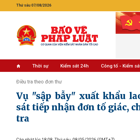
Thứ sáu 07/08/2026
Thời sự
Kiểm sát 24h
Công tố - Kiểm sá
Điều tra theo đơn thư
Vụ "sập bẫy" xuất khẩu la
sát tiếp nhận đơn tố giác, 
tra
Cập nhật lúc 18:08, Thứ sáu, 08/05/2026
(GMT+7)