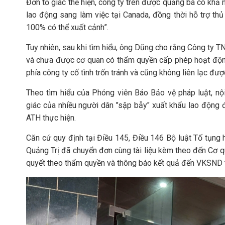
Đơn tố giác thể hiện, công ty trên được quảng bá có khả n
lao động sang làm việc tại Canada, đồng thời hỗ trợ th
100% có thể xuất cảnh”.
Tuy nhiên, sau khi tìm hiểu, ông Dũng cho rằng Công ty
và chưa được cơ quan có thẩm quyền cấp phép hoạt động l
phía công ty cố tình trốn tránh và cũng không liên lạc đượ
Theo tìm hiểu của Phóng viên Báo Bảo vệ pháp luật, nộ
giác của nhiều người dân "sập bẫy" xuất khẩu lao động
ATH thực hiện.
Căn cứ quy định tại Điều 145, Điều 146 Bộ luật Tố tụn
Quảng Trị đã chuyển đơn cùng tài liệu kèm theo đến Cơ qu
quyết theo thẩm quyền và thông báo kết quả đến VKSND t