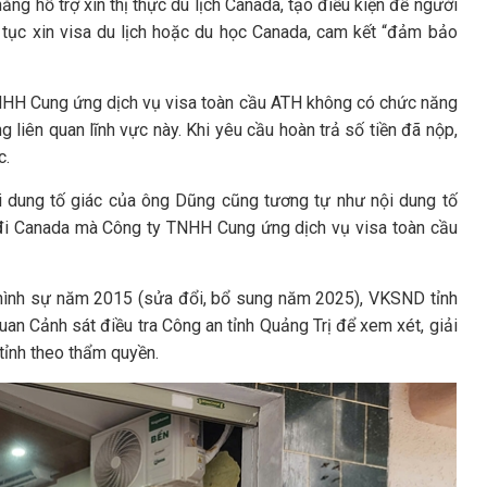
ăng hỗ trợ xin thị thực du lịch Canada, tạo điều kiện để người
ủ tục xin visa du lịch hoặc du học Canada, cam kết “đảm bảo
 TNHH Cung ứng dịch vụ visa toàn cầu ATH không có chức năng
iên quan lĩnh vực này. Khi yêu cầu hoàn trả số tiền đã nộp,
c.
i dung tố giác của ông Dũng cũng tương tự như nội dung tố
 đi Canada mà Công ty TNHH Cung ứng dịch vụ visa toàn cầu
g hình sự năm 2015 (sửa đổi, bổ sung năm 2025), VKSND tỉnh
an Cảnh sát điều tra Công an tỉnh Quảng Trị để xem xét, giải
ỉnh theo thẩm quyền.