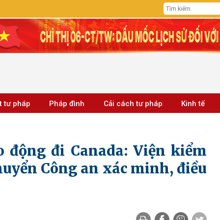
t tư pháp
Pháp đình
Cải cách tư pháp
Kinh tế
o động đi Canada: Viện kiểm
chuyển Công an xác minh, điều