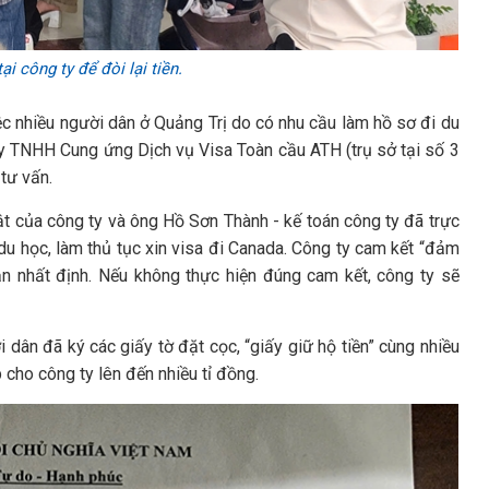
i công ty để đòi lại tiền.
ệc nhiều người dân ở Quảng Trị do có nhu cầu làm hồ sơ đi du
y TNHH Cung ứng Dịch vụ Visa Toàn cầu ATH (trụ sở tại số 3
tư vấn.
ật của công ty và ông Hồ Sơn Thành - kế toán công ty đã trực
du học, làm thủ tục xin visa đi Canada. Công ty cam kết “đảm
n nhất định. Nếu không thực hiện đúng cam kết, công ty sẽ
i dân đã ký các giấy tờ đặt cọc, “giấy giữ hộ tiền” cùng nhiều
 cho công ty lên đến nhiều tỉ đồng.