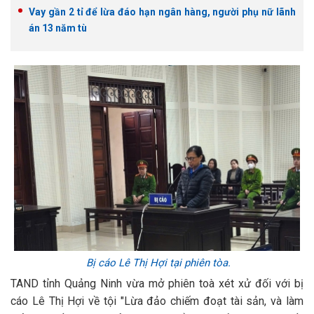
Vay gần 2 tỉ để lừa đáo hạn ngân hàng, người phụ nữ lãnh
án 13 năm tù
Bị cáo Lê Thị Hợi tại phiên tòa.
TAND tỉnh Quảng Ninh vừa mở phiên toà xét xử đối với bị
cáo Lê Thị Hợi về tội "Lừa đảo chiếm đoạt tài sản, và làm