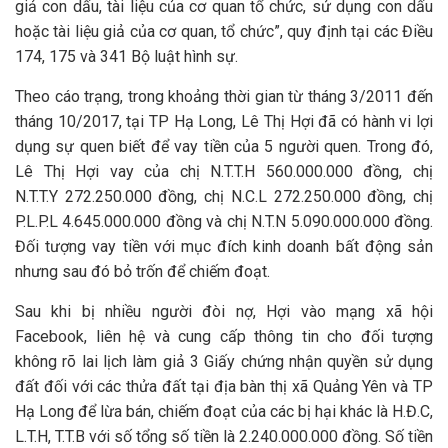
giả con dấu, tài liệu của cơ quan tổ chức, sử dụng con dấu
hoặc tài liệu giả của cơ quan, tổ chức”, quy định tại các Điều
174, 175 và 341 Bộ luật hình sự.
Theo cáo trạng, trong khoảng thời gian từ tháng 3/2011 đến
tháng 10/2017, tại TP Hạ Long, Lê Thị Hợi đã có hành vi lợi
dụng sự quen biết để vay tiền của 5 người quen. Trong đó,
Lê Thị Hợi vay của chị N.T.T.H 560.000.000 đồng, chị
N.T.T.Y 272.250.000 đồng, chị N.C.L 272.250.000 đồng, chị
P.L.P.L 4.645.000.000 đồng và chị N.T.N 5.090.000.000 đồng.
Đối tượng vay tiền với mục đích kinh doanh bất động sản
nhưng sau đó bỏ trốn để chiếm đoạt.
Sau khi bị nhiều người đòi nợ, Hợi vào mạng xã hội
Facebook, liên hệ và cung cấp thông tin cho đối tượng
không rõ lai lịch làm giả 3 Giấy chứng nhận quyền sử dụng
đất đối với các thửa đất tại địa bàn thị xã Quảng Yên và TP
Hạ Long để lừa bán, chiếm đoạt của các bị hại khác là H.Đ.C,
L.T.H, T.T.B với số tổng số tiền là 2.240.000.000 đồng. Số tiền