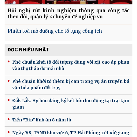
Hội nghị rút kinh nghiệm thông qua công tác
theo dõi, quản lý 2 chuyên đề nghiệp vụ
Phiên toà mở đường cho tố tụng công ích
ĐỌC NHIỀU NHẤT
Phê chuẩn khởi tố đối tượng dùng vòi xịt cao áp phun
vào thợ tháo dỡ mái nhà
Phê chuẩn khởi tố thêm bị can trong vụ án truyền bá
văn hóa phẩm đồi trụy
Đắk Lắk: Hy hữu đăng ký kết hôn lưu động tại trại tạm
giam
Tiến "Bịp" lĩnh án 8 năm tù
Ngày 7/8, TAND khu vực 6, TP Hải Phòng xét xử giang