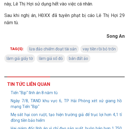
này, Lê Thị Hợi sử dụng hết vào việc cá nhân.
Sau khi nghị án, HĐXX đã tuyên phạt bị cáo Lê Thị Hợi 29
năm tù.
Song An
TAG(S):
lừa đảo chiếm đoạt tài sản
vay tiền rồi bỏ trốn
làm giả giấy tờ
làm giả sổ đỏ
bán đất ảo
TIN TỨC LIÊN QUAN
Tiến "Bịp" lĩnh án 8 năm tù
Ngày 7/8, TAND khu vực 6, TP Hải Phòng xét xử giang hồ
mạng Tiến "Bịp"
Mẹ sát hại con ruột, tạo hiện trường giả để trục lợi hơn 4,1 tỉ
đồng tiền bảo hiểm
Hai giám đốc lĩnh án vì chỉ đạo sản xuất, buôn bán hơn 1.750