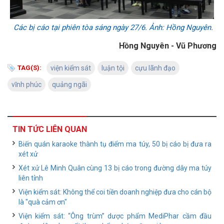
Các bị cáo tại phiên tòa sáng ngày 27/6. Ảnh: Hồng Nguyên.
Hồng Nguyên - Vũ Phương
TAG(S):
viện kiểm sát
luận tội
cựu lãnh đạo
vĩnh phúc
quảng ngãi
TIN TỨC LIÊN QUAN
Biến quán karaoke thành tụ điểm ma túy, 50 bị cáo bị đưa ra
xét xử
Xét xử Lê Minh Quân cùng 13 bị cáo trong đường dây ma túy
liên tỉnh
Viện kiểm sát: Không thể coi tiền doanh nghiệp đưa cho cán bộ
là "quà cảm ơn"
Viện kiểm sát: “Ông trùm” dược phẩm MediPhar cầm đầu