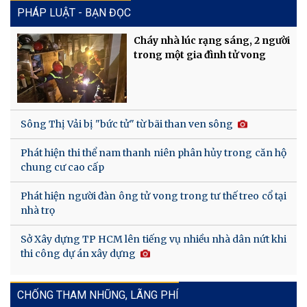
PHÁP LUẬT - BẠN ĐỌC
Cháy nhà lúc rạng sáng, 2 người
trong một gia đình tử vong
Sông Thị Vải bị "bức tử" từ bãi than ven sông
Phát hiện thi thể nam thanh niên phân hủy trong căn hộ
chung cư cao cấp
Phát hiện người đàn ông tử vong trong tư thế treo cổ tại
nhà trọ
Sở Xây dựng TP HCM lên tiếng vụ nhiều nhà dân nứt khi
thi công dự án xây dựng
CHỐNG THAM NHŨNG, LÃNG PHÍ