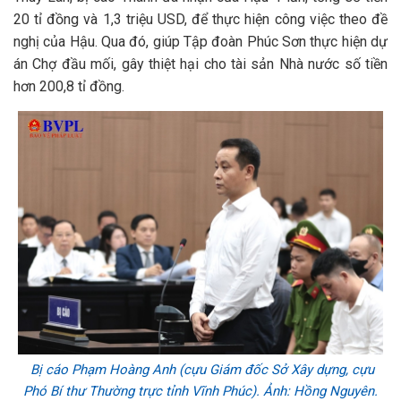
20 tỉ đồng và 1,3 triệu USD, để thực hiện công việc theo đề
nghị của Hậu. Qua đó, giúp Tập đoàn Phúc Sơn thực hiện dự
án Chợ đầu mối, gây thiệt hại cho tài sản Nhà nước số tiền
hơn 200,8 tỉ đồng.
Bị cáo Phạm Hoàng Anh (cựu Giám đốc Sở Xây dựng, cựu
Phó Bí thư Thường trực tỉnh Vĩnh Phúc). Ảnh: Hồng Nguyên.