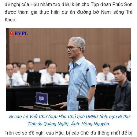
đề nghị của Hậu nhằm tạo điều kiện cho Tập đoàn Phúc Sơn
được tham gia thực hiện dự án đường bờ Nam sông Trà
Khúc.
Bị cáo Lê Viết Chữ (cựu Phó Chủ tịch UBND tỉnh, cựu Bí thư
Tỉnh ủy Quảng Ngãi). Ảnh: Hồng Nguyên.
Trên cơ sở đề nghị của Hậu, bị cáo Chữ đã thống nhất để bị