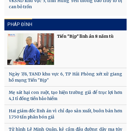
VKSND khu vực 5, tỉnh Hưng Yên thông báo truy tố bị
can bỏ trốn
PHÁP ĐÌNH
Tiến "Bịp" lĩnh án 8 năm tù
Ngày 7/8, TAND khu vực 6, TP Hải Phòng xét xử giang
hồ mạng Tiến "Bịp"
Mẹ sát hại con ruột, tạo hiện trường giả để trục lợi hơn
4,1 tỉ đồng tiền bảo hiểm
Hai giám đốc lĩnh án vì chỉ đạo sản xuất, buôn bán hơn
1.750 tấn phân bón giả
Tử hình Lê Minh Quân, kẻ cầm đầu đường dây ma túy