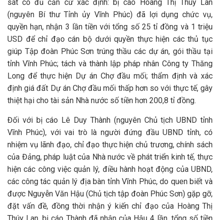
sát có đủ căn cứ xác định: bị cáo Hoàng Thị Thúy Lan
(nguyên Bí thư Tỉnh ủy Vĩnh Phúc) đã lợi dụng chức vụ,
quyền hạn, nhận 3 lần tiền với tổng số 25 tỉ đồng và 1 triệu
USD để chỉ đạo cán bộ dưới quyền thực hiện các thủ tục
giúp Tập đoàn Phúc Sơn trúng thầu các dự án, gói thầu tại
tỉnh Vĩnh Phúc; tách và thành lập pháp nhân Công ty Thăng
Long để thực hiện Dự án Chợ đầu mối; thẩm định và xác
định giá đất Dự án Chợ đầu mối thấp hơn so với thực tế, gây
thiệt hại cho tài sản Nhà nước số tiền hơn 200,8 tỉ đồng.
Đối với bị cáo Lê Duy Thành (nguyên Chủ tịch UBND tỉnh
Vĩnh Phúc), với vai trò là người đứng đầu UBND tỉnh, có
nhiệm vụ lãnh đạo, chỉ đạo thực hiện chủ trương, chính sách
của Đảng, pháp luật của Nhà nước về phát triển kinh tế, thực
hiện các công việc quản lý, điều hành hoạt động của UBND,
các công tác quản lý địa bàn tỉnh Vĩnh Phúc, do quen biết và
được Nguyễn Văn Hậu (Chủ tịch tập đoàn Phúc Sơn) gặp gỡ,
đặt vấn đề, đồng thời nhận ý kiến chỉ đạo của Hoàng Thị
Thúy Lan, bị cáo Thành đã nhận của Hậu 4 lần, tổng số tiền