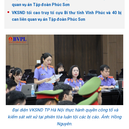
quan vụ án Tập đoàn Phúc Sơn
VKSND tối cao truy tố cựu Bí thư tỉnh Vĩnh Phúc và 40 bị
can liên quan vụ án Tập đoàn Phúc Sơn
Đại diện VKSND TP Hà Nội thực hành quyền công tố và
kiểm sát xét xử tại phiên tòa luận tội các bị cáo. Ảnh: Hồng
Nguyên.