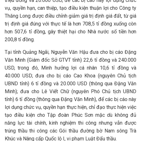
triệu đồng và 20.000 USD, để các bị cáo này lợi dụng chức
vụ, quyền hạn, can thiệp, tạo điều kiện thuận lợi cho Công ty
Thăng Long được điều chỉnh giảm giá trị định giá đất, từ giá
trị định giá đúng với thực tế là hơn 708,5 tỉ đồng xuống còn
hơn 507,6 tỉ đồng, gây thiệt hại cho Nhà nước số tiền hơn
200,8 tỉ đồng.
Tại tỉnh Quảng Ngãi, Nguyễn Văn Hậu đưa cho bị cáo Đặng
Văn Minh (Giám đốc Sở GTVT tỉnh) 22,6 tỉ đồng và 240.000
USD, trong đó, Minh hưởng lợi cá nhân 10,6 tỉ đồng và
40.000 USD; đưa cho bị cáo Cao Khoa (nguyên Chủ tịch
UBND tỉnh) 6 tỉ đồng và 20.000 USD (thông qua Đặng Văn
Minh); đưa cho Lê Viết Chữ (nguyên Phó Chủ tịch UBND
tỉnh) 6 tỉ đồng (thông qua Đặng Văn Minh), để các bị cáo này
lợi dụng chức vụ, quyền hạn thực hiện, chỉ đạo thực hiện việc
tạo điều kiện cho Tập đoàn Phúc Sơn mặc dù không đủ
năng lực tài chính, kinh nghiệm thi công nhưng vẫn được
trúng thầu thi công các Gói thầu đường bờ Nam sông Trà
Khúc và Nâng cấp Quốc lộ I, vi phạm Luật Đấu thầu.