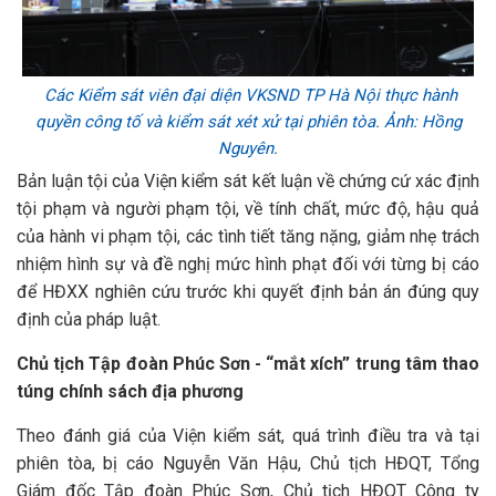
Các Kiểm sát viên đại diện VKSND TP Hà Nội thực hành
quyền công tố và kiểm sát xét xử tại phiên tòa. Ảnh: Hồng
Nguyên.
Bản luận tội của Viện kiểm sát kết luận về chứng cứ xác định
tội phạm và người phạm tội, về tính chất, mức độ, hậu quả
của hành vi phạm tội, các tình tiết tăng nặng, giảm nhẹ trách
nhiệm hình sự và đề nghị mức hình phạt đối với từng bị cáo
để HĐXX nghiên cứu trước khi quyết định bản án đúng quy
định của pháp luật.
Chủ tịch Tập đoàn Phúc Sơn - “mắt xích” trung tâm thao
túng chính sách địa phương
Theo đánh giá của Viện kiểm sát, quá trình điều tra và tại
phiên tòa, bị cáo Nguyễn Văn Hậu, Chủ tịch HĐQT, Tổng
Giám đốc Tập đoàn Phúc Sơn, Chủ tịch HĐQT Công ty