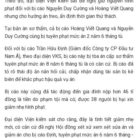
Theo đó, đại diện Viện kiểm sát đề nghị giữ nguyên hình
phạt đối với bị cáo Nguyễn Duy Cường và Hoàng Viết Quang
nhưng cho hưởng án treo, ấn định thời gian thử thách.
Tại bản án sơ thẩm, cả bị cáo Hoàng Viết Quang và Nguyễn
Duy Cường cùng bị tuyên phạt mức án 2 năm 6 tháng tù.
Đối với bị cáo Trần Hữu Định (Giám đốc Công ty CP Đầu tư
Nam Á), theo đại diện VKS, bị cáo này bị tòa án cấp sơ thẩm
tuyên phạt mức án 8 năm 6 tháng tù là có căn cứ. Bị cáo đã
tỏ rõ thái độ ăn năn hối cải; chấp nhận dùng tài sản bị kê
biên để khắc phục hậu quả vụ án.
Bị cáo này cũng đã tác động đến gia đình nộp hơn 46 tỉ
đồng là tiền do phạm tội mà có; được 38 người bị hại xin
giảm nhẹ hình phạt.
Đại diện Viện kiểm sát cho rằng, đây là tình tiết giảm nhẹ
mới, có căn cứ đề nghị Hội đồng xét xử xem xét sửa án và
giảm án cho bị cáo Định, tuyên phạt mức án 6 năm 6 tháng -