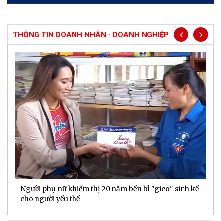
THÔNG TIN DOANH NHÂN - DOANH NGHIỆP
Người phụ nữ khiếm thị 20 năm bền bỉ "gieo" sinh kế
D
cho người yếu thế
t