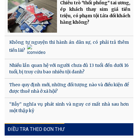
Chiêu trò "thổi phồng" tai ương,
ép khách thay sim giá tiền
triệu, có phạm tội Lừa dối khách
hàng không?
Không tự nguyện thi hành án dân sự, có phải trả thêm
tiền lãi?
Nhiều lần quan hệ với người chưa đủ 13 tuổi đến dưới 16
tuổi, bị truy cứu bao nhiêu tội danh?
Theo quy định mới, những đối tượng nào và điều kiện để
được thuê nhà ở xã hội?
“Bẫy” nghĩa vụ phát sinh và nguy cơ mất nhà sau hơn
một thập kỷ
ĐIỀU TRA THEO ĐƠN THƯ