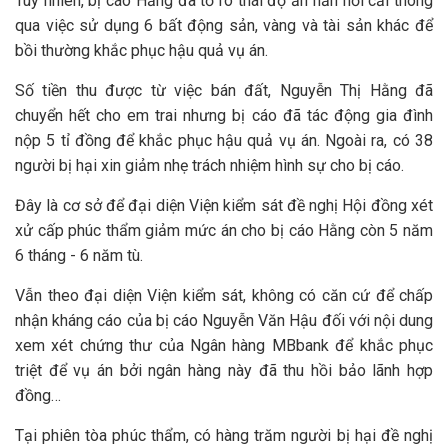
Tuy nhiên, bị cáo Hằng đã tỏ rõ thái độ ăn năn hối cải thông
qua việc sử dụng 6 bất động sản, vàng và tài sản khác để
bồi thường khắc phục hậu quả vụ án.
Số tiền thu được từ việc bán đất, Nguyễn Thị Hằng đã
chuyển hết cho em trai nhưng bị cáo đã tác động gia đình
nộp 5 tỉ đồng để khắc phục hậu quả vụ án. Ngoài ra, có 38
người bị hại xin giảm nhẹ trách nhiệm hình sự cho bị cáo.
Đây là cơ sở để đại diện Viện kiểm sát đề nghị Hội đồng xét
xử cấp phúc thẩm giảm mức án cho bị cáo Hằng còn 5 năm
6 tháng - 6 năm tù.
Vẫn theo đại diện Viện kiểm sát, không có căn cứ để chấp
nhận kháng cáo của bị cáo Nguyễn Văn Hậu đối với nội dung
xem xét chứng thư của Ngân hàng MBbank để khắc phục
triệt để vụ án bởi ngân hàng này đã thu hồi bảo lãnh hợp
đồng…
Tại phiên tòa phúc thẩm, có hàng trăm người bị hại đề nghị