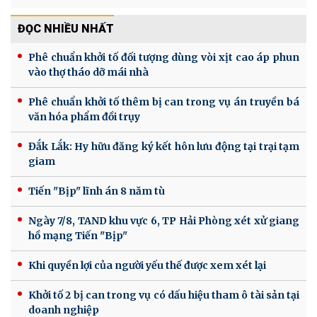
ĐỌC NHIỀU NHẤT
Phê chuẩn khởi tố đối tượng dùng vòi xịt cao áp phun
vào thợ tháo dỡ mái nhà
Phê chuẩn khởi tố thêm bị can trong vụ án truyền bá
văn hóa phẩm đồi trụy
Đắk Lắk: Hy hữu đăng ký kết hôn lưu động tại trại tạm
giam
Tiến "Bịp" lĩnh án 8 năm tù
Ngày 7/8, TAND khu vực 6, TP Hải Phòng xét xử giang
hồ mạng Tiến "Bịp"
Khi quyền lợi của người yếu thế được xem xét lại
Khởi tố 2 bị can trong vụ có dấu hiệu tham ô tài sản tại
doanh nghiệp