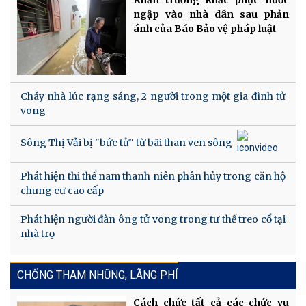
Khẩn trương khắc phục nước
ngập vào nhà dân sau phản
ánh của Báo Bảo vệ pháp luật
Cháy nhà lúc rạng sáng, 2 người trong một gia đình tử
vong
Sông Thị Vải bị "bức tử" từ bãi than ven sông
Phát hiện thi thể nam thanh niên phân hủy trong căn hộ
chung cư cao cấp
Phát hiện người đàn ông tử vong trong tư thế treo cổ tại
nhà trọ
CHỐNG THAM NHŨNG, LÃNG PHÍ
Cách chức tất cả các chức vụ