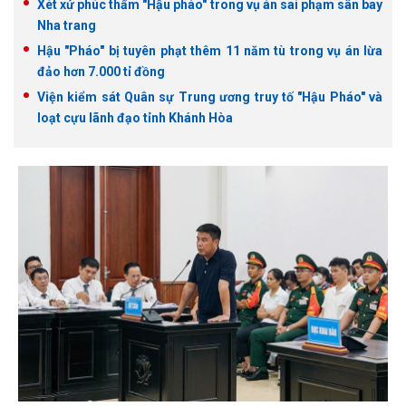
Xét xử phúc thẩm "Hậu pháo" trong vụ án sai phạm sân bay
Nha trang
Hậu "Pháo" bị tuyên phạt thêm 11 năm tù trong vụ án lừa
đảo hơn 7.000 tỉ đồng
Viện kiểm sát Quân sự Trung ương truy tố "Hậu Pháo" và
loạt cựu lãnh đạo tỉnh Khánh Hòa