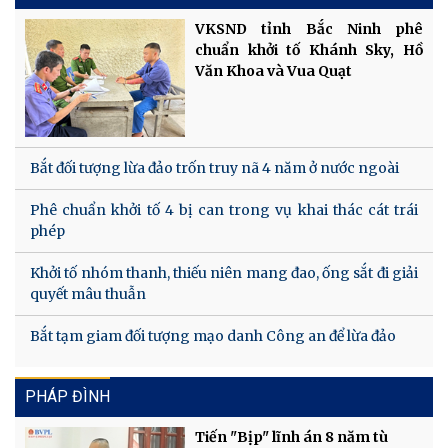
VKSND tỉnh Bắc Ninh phê
chuẩn khởi tố Khánh Sky, Hồ
Văn Khoa và Vua Quạt
Bắt đối tượng lừa đảo trốn truy nã 4 năm ở nước ngoài
Phê chuẩn khởi tố 4 bị can trong vụ khai thác cát trái
phép
Khởi tố nhóm thanh, thiếu niên mang đao, ống sắt đi giải
quyết mâu thuẫn
Bắt tạm giam đối tượng mạo danh Công an để lừa đảo
PHÁP ĐÌNH
Tiến "Bịp" lĩnh án 8 năm tù