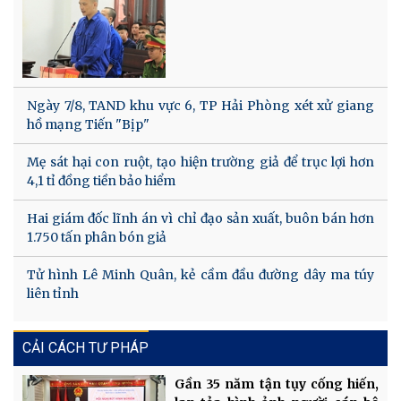
Ngày 7/8, TAND khu vực 6, TP Hải Phòng xét xử giang
hồ mạng Tiến "Bịp"
Mẹ sát hại con ruột, tạo hiện trường giả để trục lợi hơn
4,1 tỉ đồng tiền bảo hiểm
Hai giám đốc lĩnh án vì chỉ đạo sản xuất, buôn bán hơn
1.750 tấn phân bón giả
Tử hình Lê Minh Quân, kẻ cầm đầu đường dây ma túy
liên tỉnh
CẢI CÁCH TƯ PHÁP
Gần 35 năm tận tụy cống hiến,