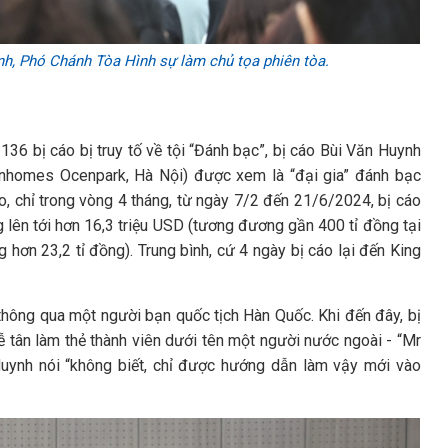
, Phó Chánh Tòa Hình sự làm chủ tọa phiên tòa.
36 bị cáo bị truy tố về tội “Đánh bạc”, bị cáo Bùi Văn Huynh
inhomes Ocenpark, Hà Nội) được xem là “đại gia” đánh bạc
o, chỉ trong vòng 4 tháng, từ ngày 7/2 đến 21/6/2024, bị cáo
 lên tới hơn 16,3 triệu USD (tương đương gần 400 tỉ đồng tại
hơn 23,2 tỉ đồng). Trung bình, cứ 4 ngày bị cáo lại đến King
 thông qua một người bạn quốc tịch Hàn Quốc. Khi đến đây, bị
ễ tân làm thẻ thành viên dưới tên một người nước ngoài - “Mr
o Huynh nói “không biết, chỉ được hướng dẫn làm vậy mới vào