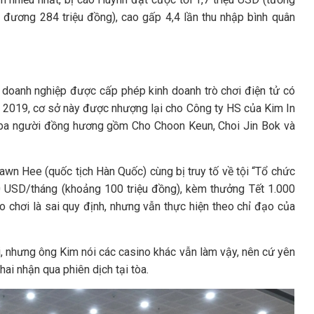
g đương 284 triệu đồng), cao gấp 4,4 lần thu nhập bình quân
- doanh nghiệp được cấp phép kinh doanh trò chơi điện tử có
 2019, cơ sở này được nhượng lại cho Công ty HS của Kim In
ê ba người đồng hương gồm Cho Choon Keun, Choi Jin Bok và
wn Hee (quốc tịch Hàn Quốc) cùng bị truy tố về tội “Tổ chức
0 USD/tháng (khoảng 100 triệu đồng), kèm thưởng Tết 1.000
o chơi là sai quy định, nhưng vẫn thực hiện theo chỉ đạo của
i, nhưng ông Kim nói các casino khác vẫn làm vậy, nên cứ yên
ai nhận qua phiên dịch tại tòa.