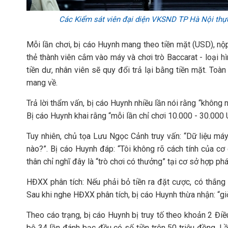
Các Kiểm sát viên đại diện VKSND TP Hà Nội thực 
Mỗi lần chơi, bị cáo Huynh mang theo tiền mặt (USD), nộ
thẻ thành viên cắm vào máy và chơi trò Baccarat - loại h
tiền dư, nhân viên sẽ quy đổi trả lại bằng tiền mặt. To
mang về.
Trả lời thẩm vấn, bị cáo Huynh nhiều lần nói rằng “không nh
Bị cáo Huynh khai rằng “mỗi lần chỉ chơi 10.000 - 30.000 U
Tuy nhiên, chủ tọa Lưu Ngọc Cảnh truy vấn: “Dữ liệu máy g
nào?”. Bị cáo Huynh đáp: “Tôi không rõ cách tính của cơ 
thân chỉ nghĩ đây là “trò chơi có thưởng” tại cơ sở hợp phá
HĐXX phân tích: Nếu phải bỏ tiền ra đặt cược, có thắng 
Sau khi nghe HĐXX phân tích, bị cáo Huynh thừa nhận: “giờ
Theo cáo trạng, bị cáo Huynh bị truy tố theo khoản 2 Điề
bộ 34 lần đánh bạc đều có số tiền trên 50 triệu đồng. Lầ