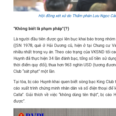
Hội đồng xét xử do Thẩm phán Lưu Ngọc Cảnh
"Không biết là phạm pháp"(?)
Là người đầu tiên được gọi lên bục khai báo trong nhóm 1
((SN 1978, quê ở Hải Dương cũ, hiện ở tại Chung cư V
nhiều nhất trong vụ án. Theo cáo trạng của VKSND tối ca
Huynh đã thực hiện 34 lần đánh bạc, tổng số tiền sử dụng
thời điểm quy đổi); thua hơn 963 nghìn USD (tương đương 
Club “sát phạt” một lần.
Tại tòa, bị cáo Huynh khai quen biết sòng bạc King Club
cáo xuất trình chứng minh nhân dân và số điện thoại để l
Calla”. Giải thích về việc “không dùng tên thật”, bị cá
được”.