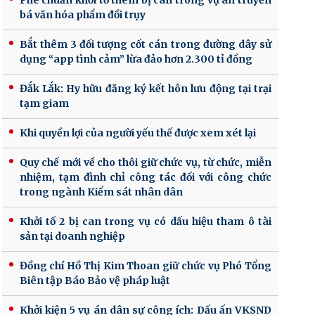
Phê chuẩn khởi tố thêm bị can trong vụ án truyền
bá văn hóa phẩm đồi trụy
Bắt thêm 3 đối tượng cốt cán trong đường dây sử
dụng “app tình cảm” lừa đảo hơn 2.300 tỉ đồng
Đắk Lắk: Hy hữu đăng ký kết hôn lưu động tại trại
tạm giam
Khi quyền lợi của người yếu thế được xem xét lại
Quy chế mới về cho thôi giữ chức vụ, từ chức, miễn
nhiệm, tạm đình chỉ công tác đối với công chức
trong ngành Kiểm sát nhân dân
Khởi tố 2 bị can trong vụ có dấu hiệu tham ô tài
sản tại doanh nghiệp
Đồng chí Hồ Thị Kim Thoan giữ chức vụ Phó Tổng
Biên tập Báo Bảo vệ pháp luật
Khởi kiện 5 vụ án dân sự công ích: Dấu ấn VKSND