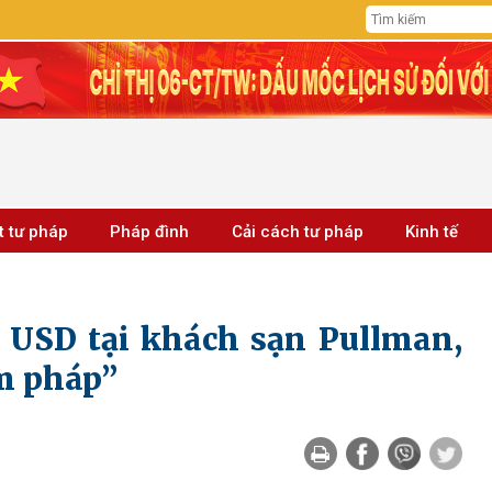
t tư pháp
Pháp đình
Cải cách tư pháp
Kinh tế
u USD tại khách sạn Pullman,
ạm pháp”