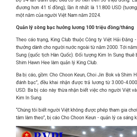
đương hơn 41 tỉ đồng); lần ít nhất là 11.800 USD (tươn
một năm của người Việt Nam năm 2024.
Quản lý sòng bạc hưởng lương 100 triệu đồng/tháng
Theo cáo trạng, King Club thuộc Công ty Việt Hải Đăng 
thưởng dành cho người nước ngoài từ năm 2000. Tới năm
Sung (quốc tịch Hàn Quốc). Đối tượng Kim In Sung thu
Shim Hawn Hee làm quản lý King Club.
Ba bị cáo, gồm: Cho Choon Keun, Choi Jin Bok và Shim Ha
đánh bạc”, đều khai nhận được trả lương từ 3.000-4.00
USD. Ba bị cáo này thừa nhận biết việc cho người Việt và
Kim In Sung.
“Chúng tôi biết người Việt không được phép tham gia chơ
tâm làm theo”, bị cáo Cho Choon Keun - quản lý ca sáng kh