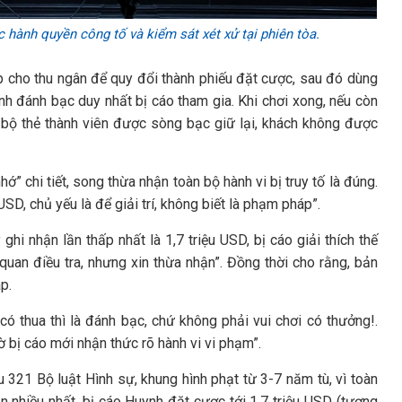
hành quyền công tố và kiểm sát xét xử tại phiên tòa.
p cho thu ngân để quy đổi thành phiếu đặt cược, sau đó dùng
ình đánh bạc duy nhất bị cáo tham gia. Khi chơi xong, nếu còn
àn bộ thẻ thành viên được sòng bạc giữ lại, khách không được
ớ” chi tiết, song thừa nhận toàn bộ hành vi bị truy tố là đúng.
SD, chủ yếu là để giải trí, không biết là phạm pháp”.
hi nhận lần thấp nhất là 1,7 triệu USD, bị cáo giải thích thế
quan điều tra, nhưng xin thừa nhận”. Đồng thời cho rằng, bản
p.
có thua thì là đánh bạc, chứ không phải vui chơi có thưởng!.
 bị cáo mới nhận thức rõ hành vi vi phạm”.
u 321 Bộ luật Hình sự, khung hình phạt từ 3-7 năm tù, vì toàn
n nhiều nhất, bị cáo Huynh đặt cược tới 1,7 triệu USD (tương