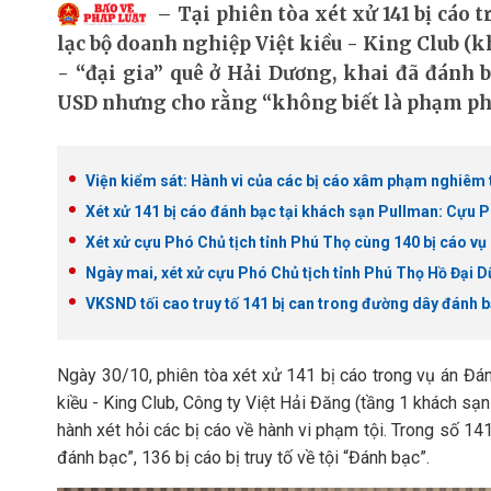
Tại phiên tòa xét xử 141 bị cáo 
lạc bộ doanh nghiệp Việt kiều - King Club (k
- “đại gia” quê ở Hải Dương, khai đã đánh bạ
USD nhưng cho rằng “không biết là phạm ph
Viện kiểm sát: Hành vi của các bị cáo xâm phạm nghiêm t
Xét xử 141 bị cáo đánh bạc tại khách sạn Pullman: Cựu P
Xét xử cựu Phó Chủ tịch tỉnh Phú Thọ cùng 140 bị cáo vụ
Ngày mai, xét xử cựu Phó Chủ tịch tỉnh Phú Thọ Hồ Đại D
VKSND tối cao truy tố 141 bị can trong đường dây đánh b
Ngày 30/10, phiên tòa xét xử 141 bị cáo trong vụ án Đá
kiều - King Club, Công ty Việt Hải Đăng (tầng 1 khách sạ
hành xét hỏi các bị cáo về hành vi phạm tội. Trong số 141 
đánh bạc”, 136 bị cáo bị truy tố về tội “Đánh bạc”.