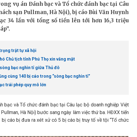
trong vụ án Đánh bạc và Tổ chức đánh bạc tại Câu
hách sạn Pullman, Hà Nội), bị cáo Bùi Văn Huynh
c 34 lần với tổng số tiền lên tới hơn 16,3 triệu
áp”.
rọng trật tự xã hội
hó Chủ tịch tỉnh Phú Thọ xin vắng mặt
 sòng bạc nghìn tỉ giữa Thủ đô
ũng cùng 140 bị cáo trong “sòng bạc nghìn tỉ”
ạc trái phép quy mô lớn
nh bạc và Tổ chức đánh bạc tại Câu lạc bộ doanh nghiệp Việt
n Pullman, Hà Nội) bước sang ngày làm việc thứ ba. HĐXX tiến
bị cáo bị đưa ra xét xử có 5 bị cáo bị truy tố về tội “Tổ chức