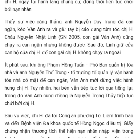
chị H. ngay tại hành lang chung cư, đồng thời liên tục chửi
bới nạn nhân.
Thấy sự việc căng thẳng, anh Nguyễn Duy Trung đã can
ngăn, kéo Vân Anh ra và giữ tay bị cáo đang túm tóc chị H.
Cháu Nguyễn Nhật Linh (SN 2005, con gái Vân Anh) cũng
chạy ra can ngăn nhưng không được. Sau đó, Linh giữ cửa
căn hộ của chị H. để con gái chị H. không chạy ra ngoài.
Ít phút sau, khi ông Phạm Hồng Tuấn - Phó Ban quản trị tòa
nhà và anh Nguyễn Thế Trung - tổ trưởng tổ quản lý vận hành
tòa nhà có mặt để can ngăn, Vân Anh mới dừng việc hành
hung chị H. Tuy nhiên, hai bên vẫn tiếp tục lời qua tiếng lại,
trong đó Vân Anh cùng chồng là Nguyễn Trọng Thủy tiếp tục
chửi bới chị H.
Sau vụ việc, chị H. đã tới Công an phường Từ Liêm trình báo
và đến Bệnh viện Đa khoa quốc tế Hồng Ngọc điều trị. Giấy
chứng nhận thương tích thể hiện nạn nhân nhập viện trong