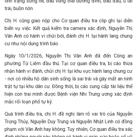
tình trạng sưng nề, đau vùng thái dương đỉnh, đau đầu, ù tai
trái, buồn nôn.
Chị H. cũng giao nộp cho Cơ quan điều tra clip ghi lại diễn
biến vụ việc. Kết quả kiểm tra camera xác định, Nguyễn Thị
Vân Anh có hành vi chửi bới, đánh chị H. tại hành lang chung
cư như nội dung trình báo.
Ngày 10/1/2026, Nguyễn Thị Vân Anh đã đến Công an
phường Từ Liêm đầu thú. Tại cơ quan điều tra, bị cáo thừa
nhận hành vi đánh, chửi chị H. tại khu vực hành lang chung cư
- nơi có nhiều hộ dân sinh sống là sai trái và gây mất an ninh
trật tự tại khu dân cư. Đồng thời, bị cáo cung cấp tài liệu thể
hiện con trai mình được Bệnh viện Nhi Trung ương xác định
mắc rối loạn phổ tự kỷ.
Quá trình điều tra, chị H. đề nghị làm rõ vai trò của Nguyễn
Trọng Thủy, Nguyễn Duy Trung và Nguyễn Nhật Linh có đồng
phạm với Vân Anh hay không. Tuy nhiên, Cơ quan điều tra xác
định những người này không có hành vi giúp sức hoặc cổ vũ