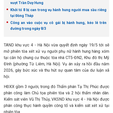
vượt Trần Duy Hưng
Khởi tố 8 bị can trong vụ hành hung người mua sầu riêng
tại Đồng Tháp
Công an vào cuộc vụ cô gái bị hành hung, kéo lê trên
đường trong ngày 8/3
TAND khu vực 4 - Hà Nội vừa quyết định ngày 19/5 tới sẽ
mở phiên tòa xét xử vụ người phụ nữ hành hung hàng xóm
tại căn hộ chung cư thuộc tòa nhà CT5-ĐN2, Khu đô thị Mỹ
Đình (phường Từ Liêm, Hà Nội). Vụ án xảy ra hồi đầu năm
2026, gây bức xúc và thu hút sự quan tâm của dư luận xã
hội.
HĐXX gồm 3 người, trong đó Thẩm phán Tạ Thị Phúc được
phân công làm Chủ tọa phiên tòa và 2 hội thẩm nhân dân.
Kiểm sát viên Vũ Thị Thủy, VKSND khu vực 4 - Hà Nội được
phân công thực hành quyền công tố và kiểm sát xét xử tại
phiên tòa.