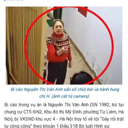
Bị cáo Nguyễn Thị Vân Anh sấn sổ chửi bới và hành hung
chị H. (ảnh cắt từ camera)
Bị cáo trong vụ án là Nguyễn Thị Vân Anh (SN 1982, trú tại
chung cư CT5-ĐN2, Khu đô thị Mỹ Đình, phường Từ Liêm, Hà
Nội), bị VKSND khu vực 4 - Hà Nội truy tố về tội “Gây rối trật
tự công cộng” theo khoản 1 Điều 318 Bộ luật Hình sự.