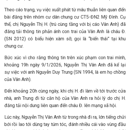
Theo cáo trạng, vụ việc xuất phát từ mâu thuẫn liên quan đến
bài đăng trên nhóm cư dân chung cư CT5-ĐN2 Mỹ Đình. Cụ
thể, chị Nguyễn Thị H. (trú cùng tầng với bị cáo Vân Anh) đã
đăng tải thông tin phản ánh con trai của Vân Anh là cháu Đ.
(SN 2012) có biểu hiện xàm sỡ, gọi là “biến thái” tại khu
chung cư.
Bức xúc vì cho rằng thông tin trên xúc phạm con trai mình,
khoảng 19h ngày 9/1/2026, Nguyễn Thị Vân Anh đã kể lại
sự việc với anh Nguyễn Duy Trung (SN 1994, là em họ chồng
của Vân Anh).
Đến khoảng 20h cùng ngày, khi chị H. đi làm về tới trước cửa
nhà, anh Trung đi từ căn hộ của Vân Anh ra hỏi lý do chị H.
đăng tải nội dung liên quan đến cháu Đ. lên mạng xã hội.
Lúc này, Nguyễn Thị Vân Anh từ trong nhà đi ra, lớn tiếng chửi
bới rồi lao tới dùng tay túm tóc, đánh nhiều cái vào vùng đầu