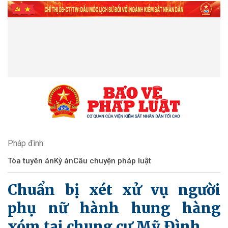
Pháp đình
Tòa tuyên án
Kỳ án
​Câu chuyện pháp luật
Chuẩn bị xét xử vụ người
phụ nữ hành hung hàng
xóm tại chung cư Mỹ Đình