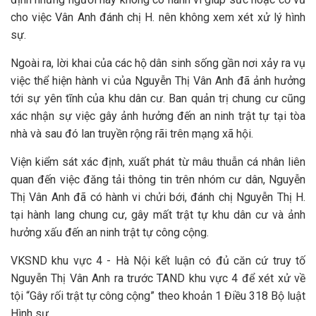
cho việc Vân Anh đánh chị H. nên không xem xét xử lý hình
sự.
Ngoài ra, lời khai của các hộ dân sinh sống gần nơi xảy ra vụ
việc thể hiện hành vi của Nguyễn Thị Vân Anh đã ảnh hưởng
tới sự yên tĩnh của khu dân cư. Ban quản trị chung cư cũng
xác nhận sự việc gây ảnh hưởng đến an ninh trật tự tại tòa
nhà và sau đó lan truyền rộng rãi trên mạng xã hội.
Viện kiểm sát xác định, xuất phát từ mâu thuẫn cá nhân liên
quan đến việc đăng tải thông tin trên nhóm cư dân, Nguyễn
Thị Vân Anh đã có hành vi chửi bới, đánh chị Nguyễn Thị H.
tại hành lang chung cư, gây mất trật tự khu dân cư và ảnh
hưởng xấu đến an ninh trật tự công cộng.
VKSND khu vực 4 - Hà Nội kết luận có đủ căn cứ truy tố
Nguyễn Thị Vân Anh ra trước TAND khu vực 4 để xét xử về
tội “Gây rối trật tự công cộng” theo khoản 1 Điều 318 Bộ luật
Hình sự.