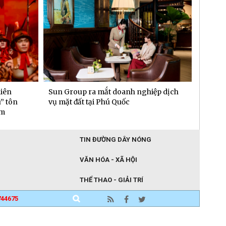
hiên
Sun Group ra mắt doanh nghiệp dịch
Chủ xe
” tôn
vụ mặt đất tại Phú Quốc
“văn p
am
TIN ĐƯỜNG DÂY NÓNG
VĂN HÓA - XÃ HỘI
THỂ THAO - GIẢI TRÍ
744675