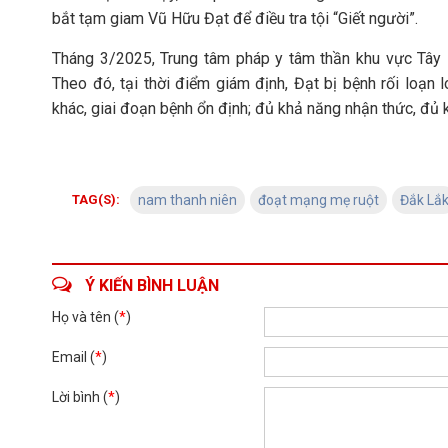
bắt tạm giam Vũ Hữu Đạt để điều tra tội “Giết người”.
Tháng 3/2025, Trung tâm pháp y tâm thần khu vực Tây 
Theo đó, tại thời điểm giám định, Đạt bị bệnh rối loạn
khác, giai đoạn bệnh ổn định; đủ khả năng nhận thức, đủ k
TAG(S):
nam thanh niên
đoạt mạng mẹ ruột
Đắk Lắ
Ý KIẾN BÌNH LUẬN
Họ và tên (
*
)
Email (
*
)
Lời bình (
*
)