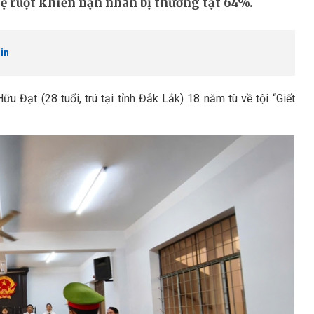
mẹ ruột khiến nạn nhân bị thương tật 64%.
in
 Đạt (28 tuổi, trú tại tỉnh Đắk Lắk) 18 năm tù về tội “Giết