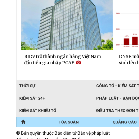
gay
BIDV trở thành ngân hàng Việt Nam
DNSE mở 
trong
đầu tiên gia nhập PCAF
sinh lên 
THỜI SỰ
CÔNG TỐ - KIỂM SÁT 
KIỂM SÁT 24H
PHÁP LUẬT - BẠN ĐỌ
KIỂM SÁT KHIẾU TỐ
ĐIỀU TRA THEO ĐƠN 
TÒA SOẠN
QUẢNG CÁO
®
Bản quyền thuộc Báo điện tử Bảo vệ pháp luật