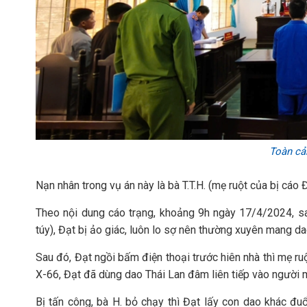
Toàn cản
Nạn nhân trong vụ án này là bà T.T.H. (mẹ ruột của bị cáo Đ
Theo nội dung cáo trạng, khoảng 9h ngày 17/4/2024, s
túy), Đạt bị ảo giác, luôn lo sợ nên thường xuyên mang d
Sau đó, Đạt ngồi bấm điện thoại trước hiên nhà thì mẹ ru
X-66, Đạt đã dùng dao Thái Lan đâm liên tiếp vào người 
Bị tấn công, bà H. bỏ chạy thì Đạt lấy con dao khác đuổ