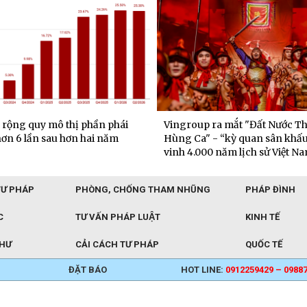
rộng quy mô thị phần phái
Vingroup ra mắt "Đất Nước T
hơn 6 lần sau hơn hai năm
Hùng Ca" - “kỳ quan sân khấu
vinh 4.000 năm lịch sử Việt N
TƯ PHÁP
PHÒNG, CHỐNG THAM NHŨNG
PHÁP ĐÌNH
C
TƯ VẤN PHÁP LUẬT
KINH TẾ
THƯ
CẢI CÁCH TƯ PHÁP
QUỐC TẾ
ĐẶT BÁO
HOT LINE:
0912259429 – 0988