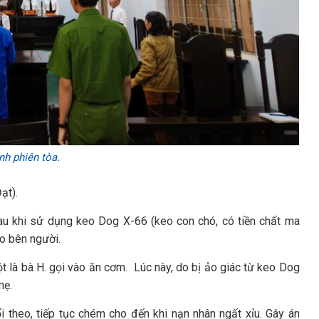
h phiên tòa.
ạt).
au khi sử dụng keo Dog X-66 (keo con chó, có tiền chất ma
ao bên người.
ột là bà H. gọi vào ăn cơm. Lúc này, do bị ảo giác từ keo Dog
mẹ.
i theo, tiếp tục chém cho đến khi nạn nhân ngất xỉu. Gây án