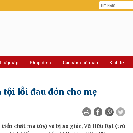
t tư pháp
Pháp đình
Cải cách tư pháp
Kinh tế
a tội lỗi đau đớn cho mẹ
tiền chất ma túy) và bị ảo giác, Vũ Hữu Đạt (trú