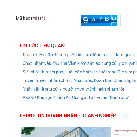
Mã bảo mật (
*
)
TIN TỨC LIÊN QUAN
Đắk Lắk: Hy hữu đăng ký kết hôn lưu động tại trại tạm giam
Chấp nhận yêu cầu của Viện kiểm sát, áp dụng xử lý chuyển
Siết chặt thực thi pháp luật về sở hữu trí tuệ trong lĩnh vực
Tuyên truyền nhằm chống Nhà nước, Đoàn Bảo Châu sắp bị 
Nhân văn trong xử lý người chưa thành niên phạm tội
VKSND Khu vực 4, tỉnh An Giang xét xử vụ án “Đánh bạc”
THÔNG TIN DOANH NHÂN - DOANH NGHIỆP