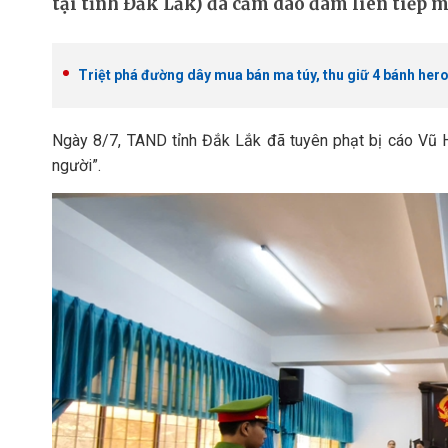
tại tỉnh Đắk Lắk) đã cầm dao đâm liên tiếp 
Triệt phá đường dây mua bán ma túy, thu giữ 4 bánh hero
Ngày 8/7, TAND tỉnh Đắk Lắk đã tuyên phạt bị cáo Vũ Hữu
người”.