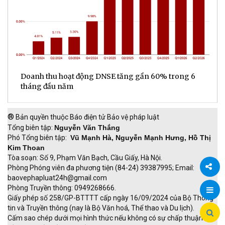
ế
Doanh thu hoạt động DNSE tăng gần 60% trong 6
Đ
tháng đầu năm
đ
®
Bản quyền thuộc Báo điện tử Bảo vệ pháp luật
Tổng biên tập:
Nguyễn Văn Thắng
Phó Tổng biên tập:
Vũ Mạnh Hà, Nguyễn Mạnh Hưng, Hồ Thị
Kim Thoan
Tòa soạn: Số 9, Phạm Văn Bạch, Cầu Giấy, Hà Nội.
Phòng Phóng viên đa phương tiện (84-24) 39387995; Email:
baovephapluat24h@gmail.com
Chia
Phòng Truyền thông: 0949268666.
Giấy phép số 258/GP-BTTTT cấp ngày 16/09/2024 của Bộ Thông
sẻ
tin và Truyền thông (nay là Bộ Văn hoá, Thể thao và Du lịch).
Cấm sao chép dưới mọi hình thức nếu không có sự chấp thuận