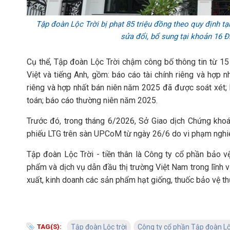
Tập đoàn Lộc Trời bị phạt 85 triệu đồng theo quy định t
sửa đổi, bổ sung tại khoản 16 
Cụ thể, Tập đoàn Lộc Trời chậm công bố thông tin từ 15 
Việt và tiếng Anh, gồm: báo cáo tài chính riêng và hợp n
riêng và hợp nhất bán niên năm 2025 đã được soát xét;
toán; báo cáo thường niên năm 2025.
Trước đó, trong tháng 6/2026, Sở Giao dịch Chứng khoá
phiếu LTG trên sàn UPCoM từ ngày 26/6 do vi phạm nghiê
Tập đoàn Lộc Trời - tiền thân là Công ty cổ phần bảo 
phẩm và dịch vụ dẫn đầu thị trường Việt Nam trong lĩnh v
xuất, kinh doanh các sản phẩm hạt giống, thuốc bảo vệ th
TAG(S):
Tập đoàn Lộc trời
Công ty cổ phần Tập đoàn Lộ