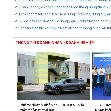
Phát hiện hơn 53.000 phụ tùng ô tô vi phạm về nhãn hàng hóa
Vi sao Công ty cổ phần Công trình Giao thông Đồng Nai bị xử
Tạm hoãn xuất cảnh: Bảo đảm đúng đối tượng, đúng quy đị
Đường dây sản xuất thuốc Đông y giả vừa bị triệt phá hoạt 
Các tỉnh giáp biên giới phía Nam siết chặt chống buôn lậu th
THÔNG TIN DOANH NHÂN - DOANH NGHIỆP
 dịch
Chủ xe doanh nhân coi VinFast VF 9 là
TTC Ener
“văn phòng” thứ hai
Nhãn hiệu