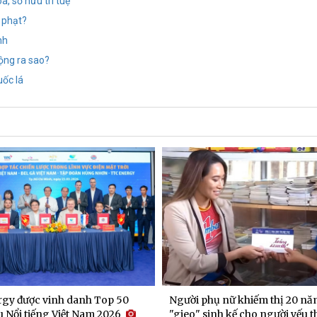
, sở hữu trí tuệ
 phạt?
nh
động ra sao?
uốc lá
gy được vinh danh Top 50
Người phụ nữ khiếm thị 20 nă
 Nổi tiếng Việt Nam 2026
"gieo" sinh kế cho người yếu t