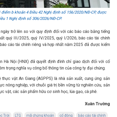
ại điểm b khoản 4 Điều 42 Nghị định số 156/2020/NĐ-CP, được
Điều 1 Nghị định số 306/2026/NĐ-CP.
ngày trở lên so với quy định đối với các báo cáo bằng tiếng
hất quý III/2025, quý IV/2025, quý I/2026; báo cáo tài chính
 báo cáo tài chính riêng và hợp nhất năm 2025 đã được kiểm
n Hà Nội (HNX) đã quyết định đình chỉ giao dịch đối với cổ
m trọng nghĩa vụ công bố thông tin của công ty đại chúng.
vệ thực vật An Giang (AGPPS) là nhà sản xuất, cung ứng sản
ực nông nghiệp, với chuỗi giá trị bền vững từ nghiên cứu, sản
ực vật, các sản phẩm hữu cơ sinh học, lúa gạo, cà phê.
Xuân Trường
c Trời
LTG
mã chứng khoán
cổ đông
báo cáo tài chính