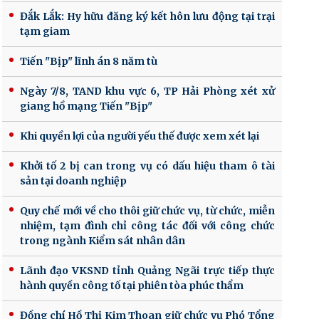
Đắk Lắk: Hy hữu đăng ký kết hôn lưu động tại trại
tạm giam
Tiến "Bịp" lĩnh án 8 năm tù
Ngày 7/8, TAND khu vực 6, TP Hải Phòng xét xử
giang hồ mạng Tiến "Bịp"
Khi quyền lợi của người yếu thế được xem xét lại
Khởi tố 2 bị can trong vụ có dấu hiệu tham ô tài
sản tại doanh nghiệp
Quy chế mới về cho thôi giữ chức vụ, từ chức, miễn
nhiệm, tạm đình chỉ công tác đối với công chức
trong ngành Kiểm sát nhân dân
Lãnh đạo VKSND tỉnh Quảng Ngãi trực tiếp thực
hành quyền công tố tại phiên tòa phúc thẩm
Đồng chí Hồ Thị Kim Thoan giữ chức vụ Phó Tổng