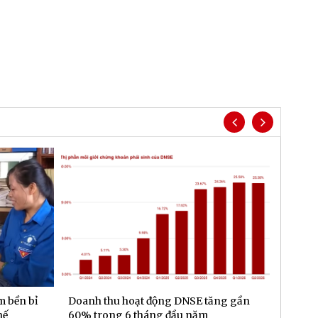
m bền bỉ
Doanh thu hoạt động DNSE tăng gần
Đa dạn
hế
60% trong 6 tháng đầu năm
gần 6.