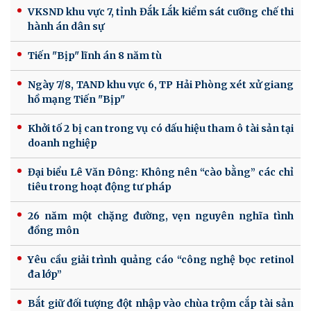
VKSND khu vực 7, tỉnh Đắk Lắk kiểm sát cưỡng chế thi
hành án dân sự
Tiến "Bịp" lĩnh án 8 năm tù
Ngày 7/8, TAND khu vực 6, TP Hải Phòng xét xử giang
hồ mạng Tiến "Bịp"
Khởi tố 2 bị can trong vụ có dấu hiệu tham ô tài sản tại
doanh nghiệp
Đại biểu Lê Văn Đông: Không nên “cào bằng” các chỉ
tiêu trong hoạt động tư pháp
26 năm một chặng đường, vẹn nguyên nghĩa tình
đồng môn
Yêu cầu giải trình quảng cáo “công nghệ bọc retinol
đa lớp”
Bắt giữ đối tượng đột nhập vào chùa trộm cắp tài sản