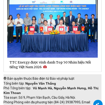
TTC Energy được vinh danh Top 50 Nhãn hiệu Nổi
N
tiếng Việt Nam 2026
c
®
Bản quyền thuộc Báo điện tử Bảo vệ pháp luật
Tổng biên tập:
Nguyễn Văn Thắng
Phó Tổng biên tập:
Vũ Mạnh Hà, Nguyễn Mạnh Hưng, Hồ Thị
Kim Thoan
Tòa soạn: Số 9, Phạm Văn Bạch, Cầu Giấy, Hà Nội.
Phòng Phóng viên đa phương tiện (84-24) 39387995; Email: