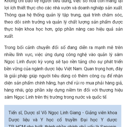
Không chỉ bảo vệ người tiêu dùng, việc số hóa còn mang lại
lợi ích thiết thực cho các nhà vườn và doanh nghiệp sản xuất.
Thông qua hệ thống quản lý tập trung, quá trình chăm sóc,
theo dõi sinh trưởng và quản lý chất lượng sản phẩm được
thực hiện khoa học hơn, góp phần nâng cao hiệu quả sản
xuất.
Trong bối cảnh chuyển đổi số đang diễn ra mạnh mẽ trên
nhiều lĩnh vực, việc ứng dụng công nghệ vào quản lý sâm
Ngọc Linh được kỳ vọng sẽ tạo nền tảng cho sự phát triển
bền vững của ngành dược liệu Việt Nam. Quan trọng hơn, đây
là giải pháp giúp người tiêu dùng có thêm công cụ để nhận
diện sản phẩm chính hãng, hạn chế rủi ro mua phải hàng giả,
hàng nhái, góp phần xây dựng niềm tin đối với thương hiệu
sâm Ngọc Linh trên thị trường trong nước và quốc tế.
Tiến sĩ, Dược sĩ Võ Ngọc Linh Giang - Giảng viên khoa
Dược liệu và Y học cổ truyền Đại học Y dược
TP HCM cho biết, thành phần chính chủ yếu là Saponin.