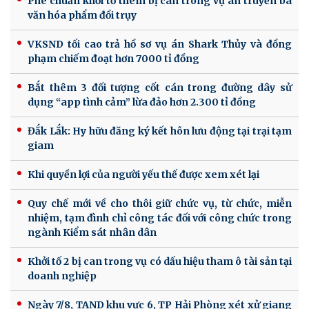
Phê chuẩn khởi tố thêm bị can trong vụ án truyền bá
văn hóa phẩm đồi trụy
VKSND tối cao trả hồ sơ vụ án Shark Thủy và đồng
phạm chiếm đoạt hơn 7000 tỉ đồng
Bắt thêm 3 đối tượng cốt cán trong đường dây sử
dụng “app tình cảm” lừa đảo hơn 2.300 tỉ đồng
Đắk Lắk: Hy hữu đăng ký kết hôn lưu động tại trại tạm
giam
Khi quyền lợi của người yếu thế được xem xét lại
Quy chế mới về cho thôi giữ chức vụ, từ chức, miễn
nhiệm, tạm đình chỉ công tác đối với công chức trong
ngành Kiểm sát nhân dân
Khởi tố 2 bị can trong vụ có dấu hiệu tham ô tài sản tại
doanh nghiệp
Ngày 7/8, TAND khu vực 6, TP Hải Phòng xét xử giang