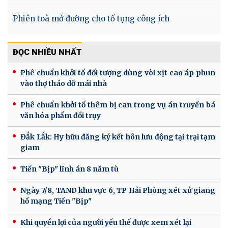
Phiên toà mở đường cho tố tụng công ích
ĐỌC NHIỀU NHẤT
Phê chuẩn khởi tố đối tượng dùng vòi xịt cao áp phun
vào thợ tháo dỡ mái nhà
Phê chuẩn khởi tố thêm bị can trong vụ án truyền bá
văn hóa phẩm đồi trụy
Đắk Lắk: Hy hữu đăng ký kết hôn lưu động tại trại tạm
giam
Tiến "Bịp" lĩnh án 8 năm tù
Ngày 7/8, TAND khu vực 6, TP Hải Phòng xét xử giang
hồ mạng Tiến "Bịp"
Khi quyền lợi của người yếu thế được xem xét lại