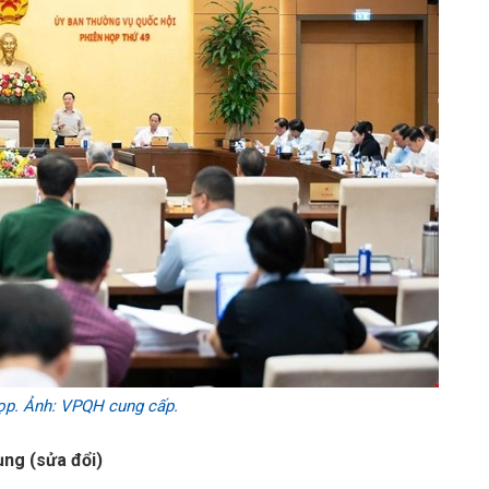
ọp. Ảnh: VPQH cung cấp.
ng (sửa đổi)