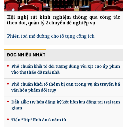
Hội nghị rút kinh nghiệm thông qua công tác
theo dõi, quản lý 2 chuyên đề nghiệp vụ
Phiên toà mở đường cho tố tụng công ích
ĐỌC NHIỀU NHẤT
Phê chuẩn khởi tố đối tượng dùng vòi xịt cao áp phun
vào thợ tháo dỡ mái nhà
Phê chuẩn khởi tố thêm bị can trong vụ án truyền bá
văn hóa phẩm đồi trụy
Đắk Lắk: Hy hữu đăng ký kết hôn lưu động tại trại tạm
giam
Tiến "Bịp" lĩnh án 8 năm tù