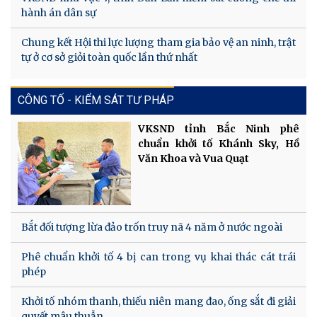
hành án dân sự
Chung kết Hội thi lực lượng tham gia bảo vệ an ninh, trật
tự ở cơ sở giỏi toàn quốc lần thứ nhất
CÔNG TỐ - KIỂM SÁT TƯ PHÁP
VKSND tỉnh Bắc Ninh phê
chuẩn khởi tố Khánh Sky, Hồ
Văn Khoa và Vua Quạt
Bắt đối tượng lừa đảo trốn truy nã 4 năm ở nước ngoài
Phê chuẩn khởi tố 4 bị can trong vụ khai thác cát trái
phép
Khởi tố nhóm thanh, thiếu niên mang đao, ống sắt đi giải
quyết mâu thuẫn