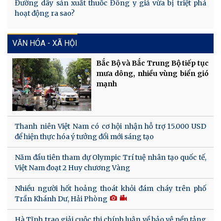
Đường dây sản xuất thuốc Đông y giả vừa bị triệt phá
hoạt động ra sao?
VĂN HÓA - XÃ HỘI
Bắc Bộ và Bắc Trung Bộ tiếp tục
mưa dông, nhiều vùng biển gió
mạnh
Thanh niên Việt Nam có cơ hội nhận hỗ trợ 15.000 USD
để hiện thực hóa ý tưởng đổi mới sáng tạo
Năm đầu tiên tham dự Olympic Trí tuệ nhân tạo quốc tế,
Việt Nam đoạt 2 Huy chương Vàng
Nhiều người hốt hoảng thoát khỏi đám cháy trên phố
Trần Khánh Dư, Hải Phòng
Hà Tĩnh trao giải cuộc thi chính luận về bảo vệ nền tảng