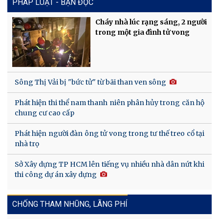
PHÁP LUẬT - BẠN ĐỌC
Cháy nhà lúc rạng sáng, 2 người
trong một gia đình tử vong
Sông Thị Vải bị "bức tử" từ bãi than ven sông
Phát hiện thi thể nam thanh niên phân hủy trong căn hộ
chung cư cao cấp
Phát hiện người đàn ông tử vong trong tư thế treo cổ tại
nhà trọ
Sở Xây dựng TP HCM lên tiếng vụ nhiều nhà dân nứt khi
thi công dự án xây dựng
CHỐNG THAM NHŨNG, LÃNG PHÍ