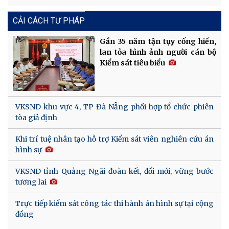
CẢI CÁCH TƯ PHÁP
Gần 35 năm tận tụy cống hiến,
lan tỏa hình ảnh người cán bộ
Kiểm sát tiêu biểu
VKSND khu vực 4, TP Đà Nẵng phối hợp tổ chức phiên
tòa giả định
Khi trí tuệ nhân tạo hỗ trợ Kiểm sát viên nghiên cứu án
hình sự
VKSND tỉnh Quảng Ngãi đoàn kết, đổi mới, vững bước
tương lai
Trực tiếp kiểm sát công tác thi hành án hình sự tại cộng
đồng