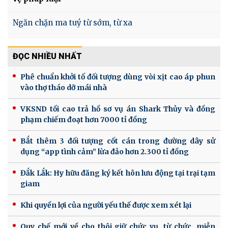
Ngăn chặn ma tuý từ sớm, từ xa
ĐỌC NHIỀU NHẤT
Phê chuẩn khởi tố đối tượng dùng vòi xịt cao áp phun
vào thợ tháo dỡ mái nhà
VKSND tối cao trả hồ sơ vụ án Shark Thủy và đồng
phạm chiếm đoạt hơn 7000 tỉ đồng
Bắt thêm 3 đối tượng cốt cán trong đường dây sử
dụng “app tình cảm” lừa đảo hơn 2.300 tỉ đồng
Đắk Lắk: Hy hữu đăng ký kết hôn lưu động tại trại tạm
giam
Khi quyền lợi của người yếu thế được xem xét lại
Quy chế mới về cho thôi giữ chức vụ, từ chức, miễn