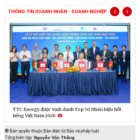
THÔNG TIN DOANH NHÂN - DOANH NGHIỆP
TTC Energy được vinh danh Top 50 Nhãn hiệu Nổi
N
tiếng Việt Nam 2026
c
®
Bản quyền thuộc Báo điện tử Bảo vệ pháp luật
Tổng biên tập:
Nguyễn Văn Thắng