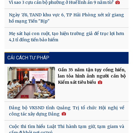
Vì sao 3 cựu cán bộ phường ở Huế lĩnh án 9 năm tù?
Ngày 7/8, TAND khu vực 6, TP Hải Phòng xét xử giang
hồ mạng Tiến "Bịp"
Mẹ sát hại con ruột, tạo hiện trường giả để trục lợi hơn
4,1 tỉ đồng tiền bảo hiểm
CẢI CÁCH TƯ PHÁP
Gần 35 năm tận tụy cống hiến,
lan tỏa hình ảnh người cán bộ
Kiểm sát tiêu biểu
Đảng bộ VKSND tỉnh Quảng Trị tổ chức Hội nghị về
công tác xây dựng Đảng
Cuộc thi tìm hiểu Luật Thi hành tạm giữ, tạm giam và
cấm đi khỏi nơi cư trú