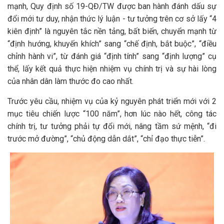
mạnh, Quy định số 19-QĐ/TW được ban hành đánh dấu sự
đổi mới tư duy, nhận thức lý luận - tư tưởng trên cơ sở lấy “4
kiên định” là nguyên tắc nền tảng, bất biến, chuyển mạnh từ
“định hướng, khuyến khích” sang “chế định, bắt buộc”, “điều
chỉnh hành vi”, từ đánh giá “định tính” sang “định lượng” cụ
thể, lấy kết quả thực hiện nhiệm vụ chính trị và sự hài lòng
của nhân dân làm thước đo cao nhất.
Trước yêu cầu, nhiệm vụ của kỷ nguyên phát triển mới với 2
mục tiêu chiến lược “100 năm”, hơn lúc nào hết, công tác
chính trị, tư tưởng phải tự đổi mới, nâng tầm sứ mệnh, “đi
trước mở đường”, “chủ động dẫn dắt”, “chỉ đạo thực tiễn”.