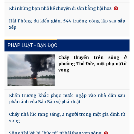
Khi những bạn nhỏ kể chuyện di sản bằng hội họa
Hải Phòng dự kiến giảm 544 trường công lập sau sắp
xếp
PHÁP LUẬT - BẠN ĐỌC
Cháy thuyền trên sông ở
phường Thủ Đức, một phụ nữ tử
vong
Khẩn trương khắc phục nước ngập vào nhà dân sau
phản ánh của Báo Bảo vệ pháp luật
Cháy nhà lúc rạng sáng, 2 người trong một gia đình tử
vong
Sông Thị Vải bị "bức tử" từ bãi than ven sông