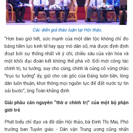
Các diễn giả thảo luận tại Hội thảo.
“Hơn bao giờ hết, sức mạnh của một dân tộc không chỉ đo
bằng tiềm lực kinh tế hay quy mô dân số, mà được định định
đoạt bởi sự thống nhất về ý chí, chiều sâu của văn hóa và
một khối đại đoàn kết không thể phá vỡ. Đổi mới công tác
chính trị, tư tưởng, suy cho cùng, chính là củng cố vững chắc
"trục tư tưởng" ấy, giữ cho cái gốc của Đảng luôn bền, lòng
dân luôn thuận, khơi thông mọi nguồn lực để đất nước tự tin
sải bước”, ông Toàn khẳng định.
Giải phẫu căn nguyên “thờ ơ chính trị” của một bộ phận
giới trẻ
Phát biểu chỉ đạo và đề dẫn Hội thảo, bà Đinh Thị Mai, Phó
trưởng ban Tuyên giáo - Dân vận Trung ương cũng nhấn