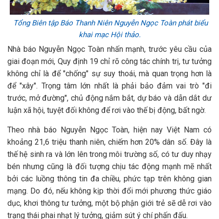
Tổng Biên tập Báo
Thanh Niên
Nguyễn Ngọc Toàn phát biểu
khai mạc Hội thảo.
Nhà báo Nguyễn Ngọc Toàn nhấn mạnh, trước yêu cầu của
giai đoạn mới, Quy định 19 chỉ rõ công tác chính trị, tư tưởng
không chỉ là để "chống" sự suy thoái, mà quan trọng hơn là
để "xây". Trọng tâm lớn nhất là phải bảo đảm vai trò "đi
trước, mở đường", chủ động nắm bắt, dự báo và dẫn dắt dư
luận xã hội, tuyệt đối không để rơi vào thế bị động, bất ngờ.
Theo nhà báo Nguyễn Ngọc Toàn, hiện nay Việt Nam có
khoảng 21,6 triệu thanh niên, chiếm hơn 20% dân số. Đây là
thế hệ sinh ra và lớn lên trong môi trường số, có tư duy nhạy
bén nhưng cũng là đối tượng chịu tác động mạnh mẽ nhất
bởi các luồng thông tin đa chiều, phức tạp trên không gian
mạng. Do đó, nếu không kịp thời đổi mới phương thức giáo
dục, khơi thông tư tưởng, một bộ phận giới trẻ sẽ dễ rơi vào
trạng thái phai nhạt lý tưởng, giảm sút ý chí phấn đấu.