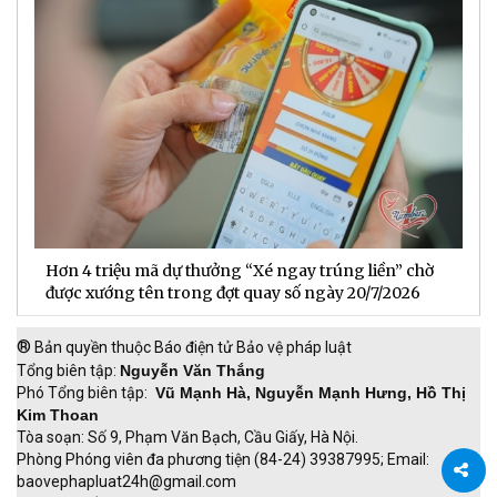
Hơn 4 triệu mã dự thưởng “Xé ngay trúng liền” chờ
B
được xướng tên trong đợt quay số ngày 20/7/2026
n
®
Bản quyền thuộc Báo điện tử Bảo vệ pháp luật
Tổng biên tập:
Nguyễn Văn Thắng
Phó Tổng biên tập:
Vũ Mạnh Hà, Nguyễn Mạnh Hưng, Hồ Thị
Kim Thoan
Tòa soạn: Số 9, Phạm Văn Bạch, Cầu Giấy, Hà Nội.
Phòng Phóng viên đa phương tiện (84-24) 39387995; Email:
baovephapluat24h@gmail.com