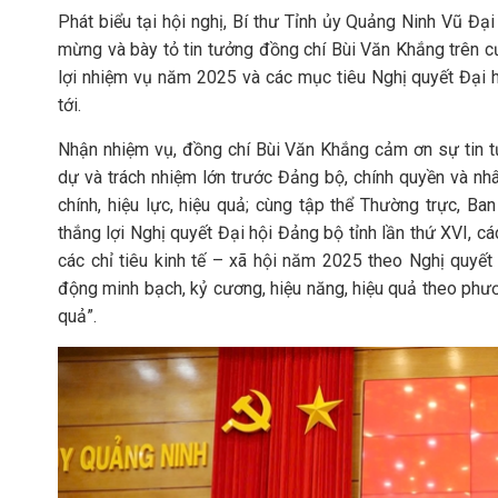
Phát biểu tại hội nghị, Bí thư Tỉnh ủy Quảng Ninh Vũ Đ
mừng và bày tỏ tin tưởng đồng chí Bùi Văn Khắng trên c
lợi nhiệm vụ năm 2025 và các mục tiêu Nghị quyết Đại h
tới.
Nhận nhiệm vụ, đồng chí Bùi Văn Khắng cảm ơn sự tin tưở
dự và trách nhiệm lớn trước Đảng bộ, chính quyền và nhâ
chính, hiệu lực, hiệu quả; cùng tập thể Thường trực, B
thắng lợi Nghị quyết Đại hội Đảng bộ tỉnh lần thứ XVI, c
các chỉ tiêu kinh tế – xã hội năm 2025 theo Nghị quyế
động minh bạch, kỷ cương, hiệu năng, hiệu quả theo phương
quả”.