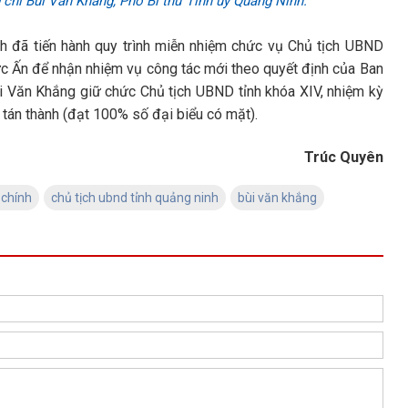
chí Bùi Văn Khắng, Phó Bí thư Tỉnh ủy Quảng Ninh.
h đã tiến hành quy trình miễn nhiệm chức vụ Chủ tịch UBND
c Ấn để nhận nhiệm vụ công tác mới theo quyết định của Ban
i Văn Khắng giữ chức Chủ tịch UBND tỉnh khóa XIV, nhiệm kỳ
tán thành (đạt 100% số đại biểu có mặt).
Trúc Quyên
 chính
chủ tịch ubnd tỉnh quảng ninh
bùi văn khắng