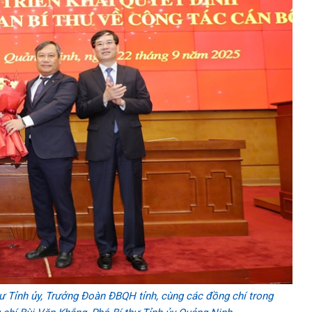
ư Tỉnh ủy, Trưởng Đoàn ĐBQH tỉnh, cùng các đồng chí trong