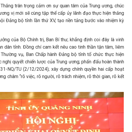
ại Thắng trân trọng cảm ơn sự quan tâm của Trung ương, chúc
ương vị mới sẽ cùng tập thể cấp ủy lãnh đạo thực hiện thắng
ội Đảng bộ tỉnh lần thứ XV, tạo nền tảng bước vào nhiệm kỳ
ng của Bộ Chính trị, Ban Bí thư; khẳng định coi đây là vinh
n dân tỉnh. Đồng chí cam kết nêu cao tinh thần tận tâm, liêm
an Thường vụ, Ban Chấp hành Đảng bộ tỉnh tổ chức thực hiện
ác nghị quyết chiến lược của Trung ương; phấn đấu hoàn thành
t 31-NQ/TU (2/12/2024); xây dựng chính quyền hai cấp hoạt
 châm “rõ việc, rõ người, rõ trách nhiệm, rõ thời gian, rõ kết