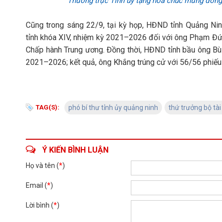
Thường trực Tỉnh ủy tặng hoa chúc mừng đồng 
Cũng trong sáng 22/9, tại kỳ họp, HĐND tỉnh Quảng Nin
tỉnh khóa XIV, nhiệm kỳ 2021–2026 đối với ông Phạm Đứ
Chấp hành Trung ương. Đồng thời, HĐND tỉnh bầu ông Bù
2021–2026; kết quả, ông Khắng trúng cử với 56/56 phiếu 
TAG(S):
phó bí thư tỉnh ủy quảng ninh
thứ trưởng bộ tài
Ý KIẾN BÌNH LUẬN
Họ và tên (
*
)
Email (
*
)
Lời bình (
*
)