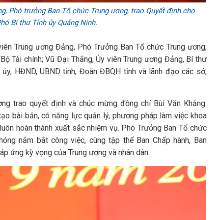
, Phó trưởng Ban Tổ chức Trung ương, trao Quyết định cho
hó Bí thư Tỉnh ủy Quảng Ninh.
viên Trung ương Đảng, Phó Trưởng Ban Tổ chức Trung ương;
ộ Tài chính; Vũ Đại Thắng, Ủy viên Trung ương Đảng, Bí thư
h ủy, HĐND, UBND tỉnh, Đoàn ĐBQH tỉnh và lãnh đạo các sở,
ng trao quyết định và chúc mừng đồng chí Bùi Văn Khắng.
ạo bài bản, có năng lực quản lý, phương pháp làm việc khoa
và luôn hoàn thành xuất sắc nhiệm vụ. Phó Trưởng Ban Tổ chức
hóng nắm bắt công việc, cùng tập thể Ban Chấp hành, Ban
áp ứng kỳ vọng của Trung ương và nhân dân.