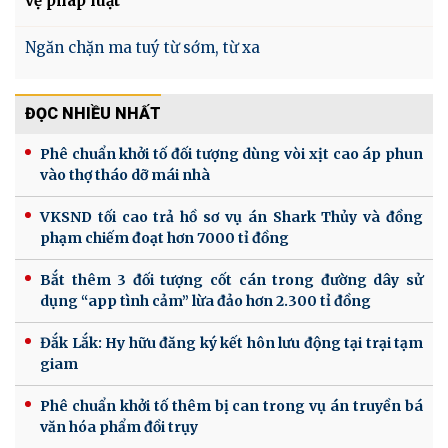
vệ pháp luật
Ngăn chặn ma tuý từ sớm, từ xa
ĐỌC NHIỀU NHẤT
Phê chuẩn khởi tố đối tượng dùng vòi xịt cao áp phun
vào thợ tháo dỡ mái nhà
VKSND tối cao trả hồ sơ vụ án Shark Thủy và đồng
phạm chiếm đoạt hơn 7000 tỉ đồng
Bắt thêm 3 đối tượng cốt cán trong đường dây sử
dụng “app tình cảm” lừa đảo hơn 2.300 tỉ đồng
Đắk Lắk: Hy hữu đăng ký kết hôn lưu động tại trại tạm
giam
Phê chuẩn khởi tố thêm bị can trong vụ án truyền bá
văn hóa phẩm đồi trụy