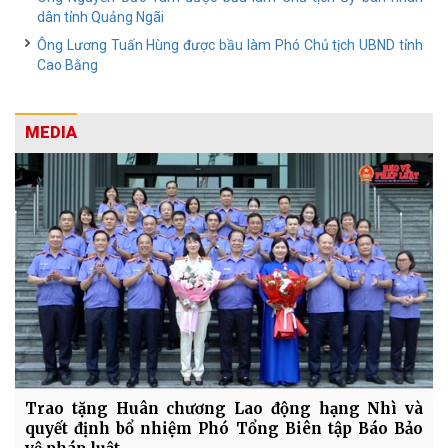
dân tỉnh Quảng Ngãi
Ông Lương Tuấn Hùng được bầu làm Phó Chủ tịch UBND tỉnh
Cao Bằng
MEDIA
Trao tặng Huân chương Lao động hạng Nhì và
quyết định bổ nhiệm Phó Tổng Biên tập Báo Bảo