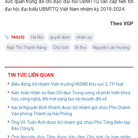
sức quan trọng để chỉ đạo đại hội UBMTTQ các cấp tiến tới
đại hội đại biểu UBMTTQ Việt Nam nhiệm kỳ 2019-2024.
Theo VGP
TAG(S):
Hà Nội
quyết định
nhân sự
Ngô Thị Thanh Hằng
Chủ tịch
Bí thư
Nguyễn Lan Hương
TIN TỨC LIÊN QUAN
Điều động, bổ nhiệm Viện trưởng VKSND khu vực 2, TP Huế
Kiện toàn nhân sự Ban Chỉ đạo Trung ương về phát triển khoa
học, công nghệ, đổi mới sáng tạo và chuyển đổi số
Đại tá Nguyễn Bình Khánh được bổ nhiệm giữ chức Phó Chánh
Văn phòng Thành ủy Hải Phòng
Ông Võ Tuấn Anh được bổ nhiệm giữ chức Phó Tổng Biên tập
Báo Công lý
Ông Nguyễn Đức Tâm được bầu làm Chủ tịch Ủy ban nhân