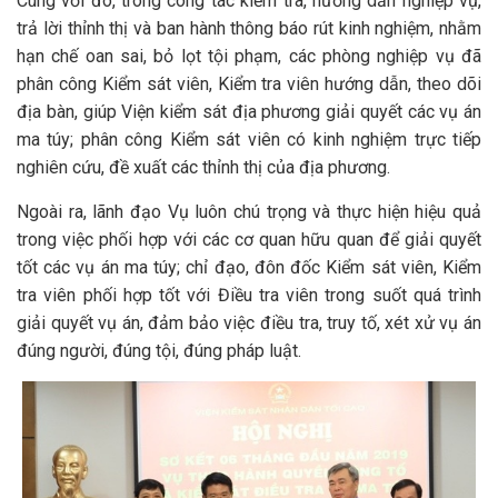
Cùng với đó, trong công tác kiểm tra, hướng dẫn nghiệp vụ,
trả lời thỉnh thị và ban hành thông báo rút kinh nghiệm, nhằm
hạn chế oan sai, bỏ lọt tội phạm, các phòng nghiệp vụ đã
phân công Kiểm sát viên, Kiểm tra viên hướng dẫn, theo dõi
địa bàn, giúp Viện kiểm sát địa phương giải quyết các vụ án
ma túy; phân công Kiểm sát viên có kinh nghiệm trực tiếp
nghiên cứu, đề xuất các thỉnh thị của địa phương.
Ngoài ra, lãnh đạo Vụ luôn chú trọng và thực hiện hiệu quả
trong việc phối hợp với các cơ quan hữu quan để giải quyết
tốt các vụ án ma túy; chỉ đạo, đôn đốc Kiểm sát viên, Kiểm
tra viên phối hợp tốt với Điều tra viên trong suốt quá trình
giải quyết vụ án, đảm bảo việc điều tra, truy tố, xét xử vụ án
đúng người, đúng tội, đúng pháp luật.