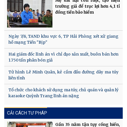
Mẹ sát hại con ruột, tạo hiện
trường giả để trục lợi hơn 4,1 tỉ
đồng tiền bảo hiểm
Ngày 7/8, TAND khu vực 6, TP Hải Phòng xét xử giang
hồ mạng Tiến "Bịp"
Hai giám đốc lĩnh án vì chỉ đạo sản xuất, buôn bán hơn
1.750 tấn phân bón giả
Tử hình Lê Minh Quân, kẻ cầm đầu đường dây ma túy
liên tỉnh
Tổ chức cho khách sử dụng ma túy, chủ quán và quản lý
karaoke Quỳnh Trang lĩnh án nặng
CẢI CÁCH TƯ PHÁP
Gần 35 năm tận tụy cống hiến,