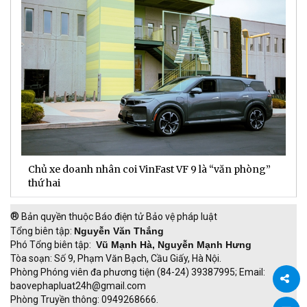
Chủ xe doanh nhân coi VinFast VF 9 là “văn phòng”
T
thứ hai
t
®
Bản quyền thuộc Báo điện tử Bảo vệ pháp luật
Tổng biên tập:
Nguyễn Văn Thắng
Phó Tổng biên tập:
Vũ Mạnh Hà, Nguyễn Mạnh Hưng
Tòa soạn: Số 9, Phạm Văn Bạch, Cầu Giấy, Hà Nội.
Phòng Phóng viên đa phương tiện (84-24) 39387995; Email:
baovephapluat24h@gmail.com
Phòng Truyền thông: 0949268666.
Chia