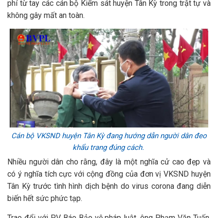
phí từ tay các cán bộ Kiểm sát huyện Tân Kỳ trong trật tự và
không gây mất an toàn.
Cán bộ VKSND huyện Tân Kỳ đang hướng dẫn người dân đeo
khẩu trang đúng cách.
Nhiều người dân cho rằng, đây là một nghĩa cử cao đẹp và
có ý nghĩa tích cực với cộng đồng của đơn vị VKSND huyện
Tân Kỳ trước tình hình dịch bệnh do virus corona đang diễn
biến hết sức phức tạp.
Trao đổi với PV Báo Bảo vệ pháp luật, ông Phạm Văn Tuấn,