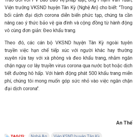
Viện trưởng VKSND huyện Tân Kỳ (Nghệ An) cho biết: "Trong
bối cảnh đại dịch corona diễn biến phức tạp, chúng ta cần
nâng cao ý thức bảo vệ gia đình và cộng đồng từ hành động
vô cùng đơn giản: Đeo khẩu trang.
Theo đó, các cán bộ VKSND huyện Tân Kỳ ngoài tuyên
truyền việc hạn chế tiếp xúc với người khác hay thường
xuyên rửa tay với xà phòng và đeo khẩu trang, nhằm ngăn
chặn nguy cơ lây truyền virus corona qua nước bọt hoặc dịch
tiết đường hô hấp. Với hành động phát 500 khẩu trang miễn
phí, chúng tôi mong muốn góp sức nhỏ vào việc ngăn chặn
đại dịch corona".
An Thế
TAG(S):
Nghệ An
Viện KSND huyện Tân Kỳ