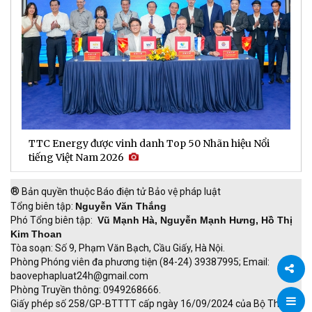
TTC Energy được vinh danh Top 50 Nhãn hiệu Nổi
N
tiếng Việt Nam 2026
c
®
Bản quyền thuộc Báo điện tử Bảo vệ pháp luật
Tổng biên tập:
Nguyễn Văn Thắng
Phó Tổng biên tập:
Vũ Mạnh Hà, Nguyễn Mạnh Hưng, Hồ Thị
Kim Thoan
Tòa soạn: Số 9, Phạm Văn Bạch, Cầu Giấy, Hà Nội.
Phòng Phóng viên đa phương tiện (84-24) 39387995; Email:
baovephapluat24h@gmail.com
Phòng Truyền thông: 0949268666.
Chia
Giấy phép số 258/GP-BTTTT cấp ngày 16/09/2024 của Bộ Thông