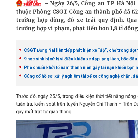
Ngày 26/5, Công an TP Hà Nội c
thuộc Phòng CSGT Công an thành phố đã tăn
trường hợp dừng, đỗ xe trái quy định. Qua
trường hợp vi phạm, phạt tiền hơn 1,8 tỉ đồng
CSGT Đồng Nai liên tiếp phát hiện xe “độ”, chế trong đợt
9 học sinh bị xử lý vì điều khiển xe đạp lạng lách, bốc đầ
Phê chuẩn khởi tố nam thanh niên gây tai nạn khiến bạn 
Củng cố hồ sơ, xử lý nghiêm tài xế xe công nghệ chặn, đ
Trước đó, ngày 25/5, trong điều kiện thời tiết nắng nón
tuần tra, kiểm soát trên tuyến Nguyễn Chí Thanh – Trần D
gây mất trật tự giao thông.