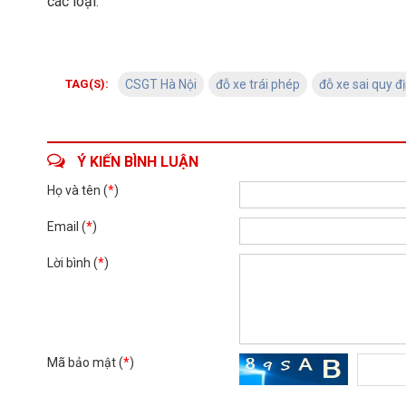
các loại.
TAG(S):
CSGT Hà Nội
đỗ xe trái phép
đỗ xe sai quy đ
Ý KIẾN BÌNH LUẬN
Họ và tên (
*
)
Email (
*
)
Lời bình (
*
)
Mã bảo mật (
*
)