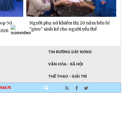
op 50
Người phụ nữ khiếm thị 20 năm bền bỉ
Doanh 
"gieo" sinh kế cho người yếu thế
60% tr
2026
TIN ĐƯỜNG DÂY NÓNG
VĂN HÓA - XÃ HỘI
THỂ THAO - GIẢI TRÍ
744675