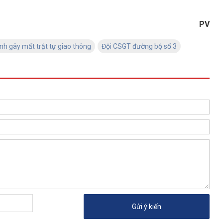
PV
ịnh gây mất trật tự giao thông
Đội CSGT đường bộ số 3