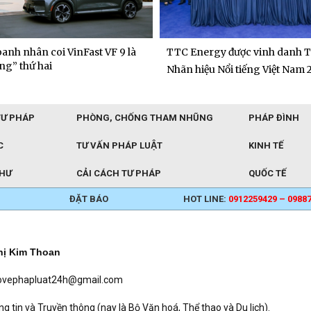
anh nhân coi VinFast VF 9 là
TTC Energy được vinh danh T
ng” thứ hai
Nhãn hiệu Nổi tiếng Việt Nam 
TƯ PHÁP
PHÒNG, CHỐNG THAM NHŨNG
PHÁP ĐÌNH
C
TƯ VẤN PHÁP LUẬT
KINH TẾ
THƯ
CẢI CÁCH TƯ PHÁP
QUỐC TẾ
ĐẶT BÁO
HOT LINE:
0912259429 – 0988
hị Kim Thoan
baovephapluat24h@gmail.com
in và Truyền thông (nay là Bộ Văn hoá, Thể thao và Du lịch).