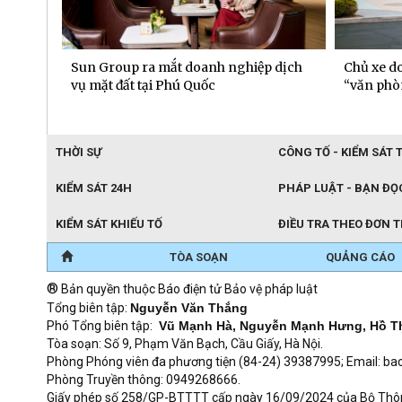
n
Sun Group ra mắt doanh nghiệp dịch
Chủ xe do
tôn
vụ mặt đất tại Phú Quốc
“văn phò
THỜI SỰ
CÔNG TỐ - KIỂM SÁT 
KIỂM SÁT 24H
PHÁP LUẬT - BẠN ĐỌ
KIỂM SÁT KHIẾU TỐ
ĐIỀU TRA THEO ĐƠN 
TÒA SOẠN
QUẢNG CÁO
®
Bản quyền thuộc Báo điện tử Bảo vệ pháp luật
Tổng biên tập:
Nguyễn Văn Thắng
Phó Tổng biên tập:
Vũ Mạnh Hà, Nguyễn Mạnh Hưng, Hồ T
Tòa soạn: Số 9, Phạm Văn Bạch, Cầu Giấy, Hà Nội.
Phòng Phóng viên đa phương tiện (84-24) 39387995; Email: 
Phòng Truyền thông: 0949268666.
Giấy phép số 258/GP-BTTTT cấp ngày 16/09/2024 của Bộ Thông t