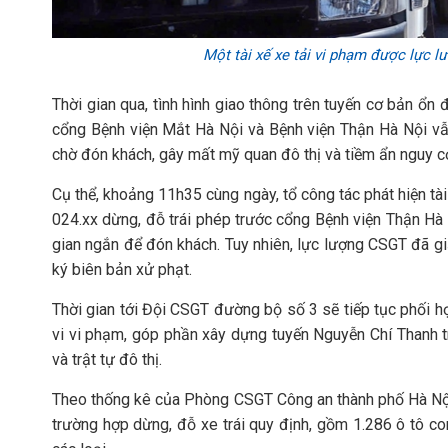
Một tài xế xe tải vi phạm được lực l
Thời gian qua, tình hình giao thông trên tuyến cơ bản ổn đ
cổng Bệnh viện Mắt Hà Nội và Bệnh viện Thận Hà Nội vẫn
chờ đón khách, gây mất mỹ quan đô thị và tiềm ẩn nguy c
Cụ thể, khoảng 11h35 cùng ngày, tổ công tác phát hiện tài
024.xx dừng, đỗ trái phép trước cổng Bệnh viện Thận Hà Nộ
gian ngắn để đón khách. Tuy nhiên, lực lượng CSGT đã gi
ký biên bản xử phạt.
Thời gian tới Đội CSGT đường bộ số 3 sẽ tiếp tục phối h
vi vi phạm, góp phần xây dựng tuyến Nguyễn Chí Thanh tr
và trật tự đô thị.
Theo thống kê của Phòng CSGT Công an thành phố Hà Nội,
trường hợp dừng, đỗ xe trái quy định, gồm 1.286 ô tô co