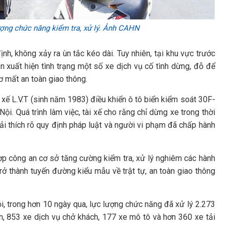
ượng chức năng kiểm tra, xử lý. Ảnh CAHN
ịnh, không xảy ra ùn tắc kéo dài. Tuy nhiên, tại khu vực trước
 xuất hiện tình trạng một số xe dịch vụ cố tình dừng, đỗ để
ơ mất an toàn giao thông.
 xế L.V.T (sinh năm 1983) điều khiển ô tô biển kiểm soát 30F-
i. Quá trình làm việc, tài xế cho rằng chỉ dừng xe trong thời
ải thích rõ quy định pháp luật và người vi phạm đã chấp hành
ợp công an cơ sở tăng cường kiểm tra, xử lý nghiêm các hành
ở thành tuyến đường kiểu mẫu về trật tự, an toàn giao thông
 trong hơn 10 ngày qua, lực lượng chức năng đã xử lý 2.273
n, 853 xe dịch vụ chở khách, 177 xe mô tô và hơn 360 xe tải