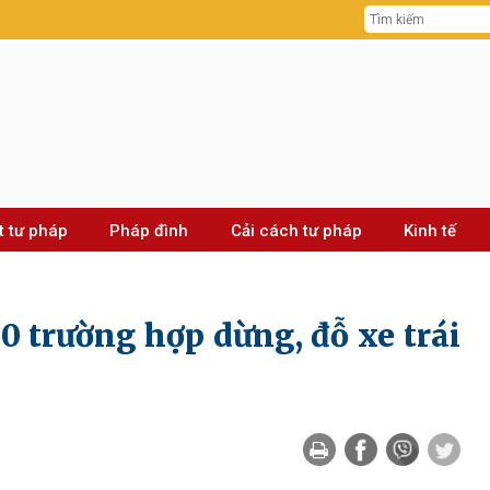
t tư pháp
Pháp đình
Cải cách tư pháp
Kinh tế
0 trường hợp dừng, đỗ xe trái