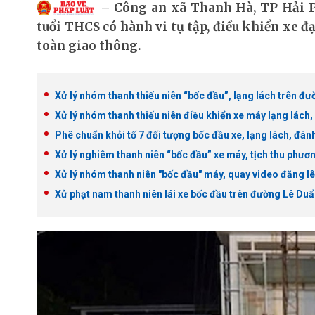
Công an xã Thanh Hà, TP Hải P
tuổi THCS có hành vi tụ tập, điều khiển xe đ
toàn giao thông.
Xử lý nhóm thanh thiếu niên “bốc đầu”, lạng lách trên đ
Xử lý nhóm thanh thiếu niên điều khiển xe máy lạng lách,
Phê chuẩn khởi tố 7 đối tượng bốc đầu xe, lạng lách, đá
Xử lý nghiêm thanh niên “bốc đầu” xe máy, tịch thu phươn
Xử lý nhóm thanh niên "bốc đầu" máy, quay video đăng l
Xử phạt nam thanh niên lái xe bốc đầu trên đường Lê Du