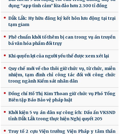
dụng “app tình cảm” lừa đảo hơn 2.300 tỉ đồng
Đắk Lắk: Hy hữu đăng ký kết hôn lưu động tại trại
tạm giam
Phê chuẩn khởi tố thêm bị can trong vụ án truyền
bá văn hóa phẩm đồi trụy
Khi quyền lợi của người yếu thế được xem xét lại
Quy chế mới về cho thôi giữ chức vụ, từ chức, miễn
nhiệm, tạm đình chỉ công tác đối với công chức
trong ngành Kiểm sát nhân dân
Đồng chí Hồ Thị Kim Thoan giữ chức vụ Phó Tổng
Biên tập Báo Bảo vệ pháp luật
Khởi kiện 5 vụ án dân sự công ích: Dấu ấn VKSND
tỉnh Đắk Lắk trong thực hiện Nghị quyết 205
Truy tố 2 cựu Viện trưởng Viện Pháp y tâm thần