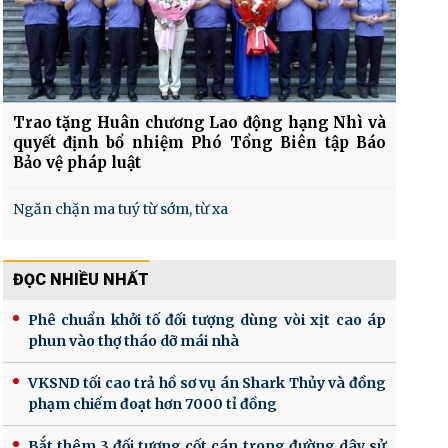
Trao tặng Huân chương Lao động hạng Nhì và
quyết định bổ nhiệm Phó Tổng Biên tập Báo
Bảo vệ pháp luật
Ngăn chặn ma tuý từ sớm, từ xa
ĐỌC NHIỀU NHẤT
Phê chuẩn khởi tố đối tượng dùng vòi xịt cao áp
phun vào thợ tháo dỡ mái nhà
VKSND tối cao trả hồ sơ vụ án Shark Thủy và đồng
phạm chiếm đoạt hơn 7000 tỉ đồng
Bắt thêm 3 đối tượng cốt cán trong đường dây sử