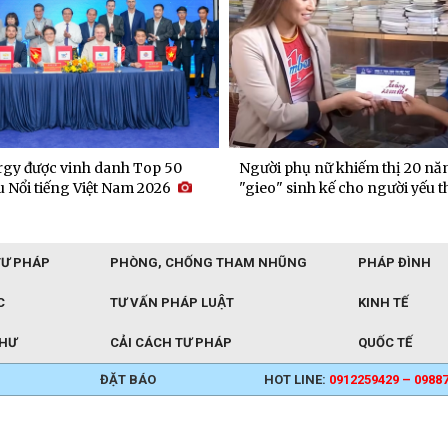
gy được vinh danh Top 50
Người phụ nữ khiếm thị 20 nă
 Nổi tiếng Việt Nam 2026
"gieo" sinh kế cho người yếu t
TƯ PHÁP
PHÒNG, CHỐNG THAM NHŨNG
PHÁP ĐÌNH
C
TƯ VẤN PHÁP LUẬT
KINH TẾ
THƯ
CẢI CÁCH TƯ PHÁP
QUỐC TẾ
ĐẶT BÁO
HOT LINE:
0912259429 – 0988