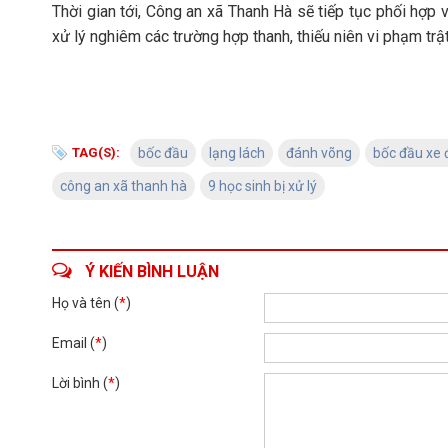
Thời gian tới, Công an xã Thanh Hà sẽ tiếp tục phối hợp 
xử lý nghiêm các trường hợp thanh, thiếu niên vi phạm trật
TAG(S):
bốc đầu
lạng lách
đánh võng
bốc đầu xe 
công an xã thanh hà
9 học sinh bị xử lý
Ý KIẾN BÌNH LUẬN
Họ và tên (
*
)
Email (
*
)
Lời bình (
*
)