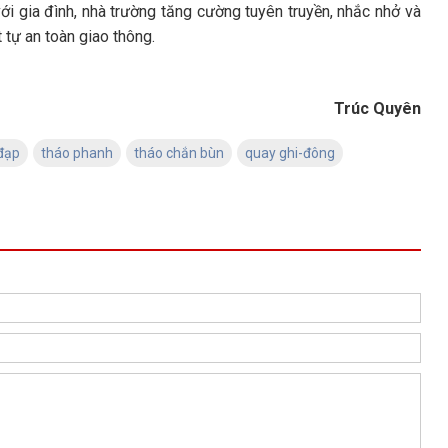
với gia đình, nhà trường tăng cường tuyên truyền, nhắc nhở và
 tự an toàn giao thông.
Trúc Quyên
đạp
tháo phanh
tháo chắn bùn
quay ghi-đông