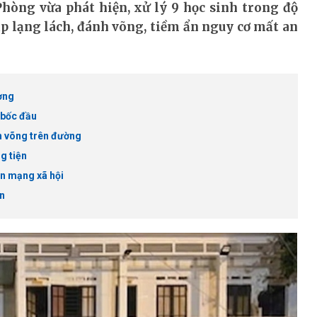
hòng vừa phát hiện, xử lý 9 học sinh trong độ
ạp lạng lách, đánh võng, tiềm ẩn nguy cơ mất an
ường
 bốc đầu
nh võng trên đường
g tiện
ên mạng xã hội
ẩn