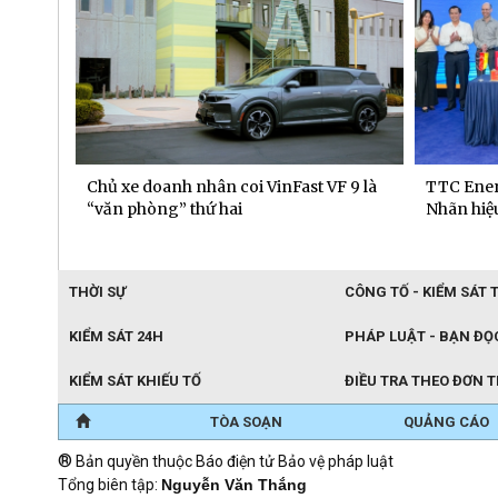
 dịch
Chủ xe doanh nhân coi VinFast VF 9 là
TTC Ener
“văn phòng” thứ hai
Nhãn hiệu
THỜI SỰ
CÔNG TỐ - KIỂM SÁT 
KIỂM SÁT 24H
PHÁP LUẬT - BẠN ĐỌ
KIỂM SÁT KHIẾU TỐ
ĐIỀU TRA THEO ĐƠN 
TÒA SOẠN
QUẢNG CÁO
®
Bản quyền thuộc Báo điện tử Bảo vệ pháp luật
Tổng biên tập:
Nguyễn Văn Thắng