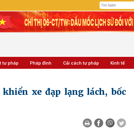
t tư pháp
Pháp đình
Cải cách tư pháp
Kinh tế
u khiển xe đạp lạng lách, bốc