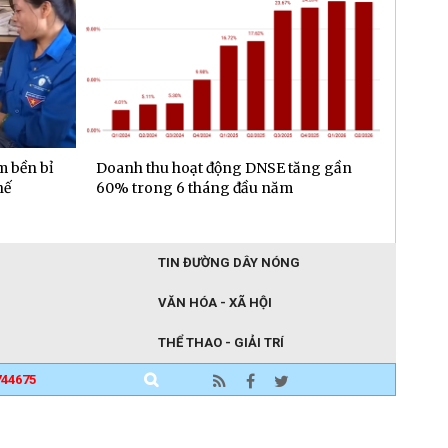
m bền bỉ
Doanh thu hoạt động DNSE tăng gần
Đa dạn
hế
60% trong 6 tháng đầu năm
gần 6.
đầu n
TIN ĐƯỜNG DÂY NÓNG
VĂN HÓA - XÃ HỘI
THỂ THAO - GIẢI TRÍ
744675