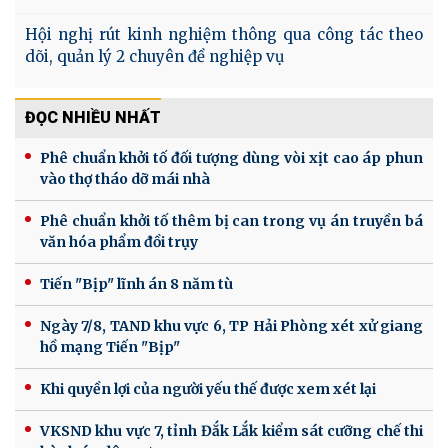
Hội nghị rút kinh nghiệm thông qua công tác theo
dõi, quản lý 2 chuyên đề nghiệp vụ
ĐỌC NHIỀU NHẤT
Phê chuẩn khởi tố đối tượng dùng vòi xịt cao áp phun
vào thợ tháo dỡ mái nhà
Phê chuẩn khởi tố thêm bị can trong vụ án truyền bá
văn hóa phẩm đồi trụy
Tiến "Bịp" lĩnh án 8 năm tù
Ngày 7/8, TAND khu vực 6, TP Hải Phòng xét xử giang
hồ mạng Tiến "Bịp"
Khi quyền lợi của người yếu thế được xem xét lại
VKSND khu vực 7, tỉnh Đắk Lắk kiểm sát cưỡng chế thi