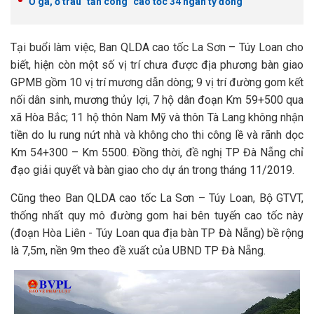
Ổ gà, ổ trâu "tấn công" cao tốc 34 ngàn tỷ đồng
Tại buổi làm việc, Ban QLDA cao tốc La Sơn – Túy Loan cho
biết, hiện còn một số vị trí chưa được địa phương bàn giao
GPMB gồm 10 vị trí mương dẫn dòng; 9 vị trí đường gom kết
nối dân sinh, mương thủy lợi, 7 hộ dân đoạn Km 59+500 qua
xã Hòa Bắc; 11 hộ thôn Nam Mỹ và thôn Tà Lang không nhận
tiền do lu rung nứt nhà và không cho thi công lề và rãnh dọc
Km 54+300 – Km 5500. Đồng thời, đề nghị TP Đà Nẵng chỉ
đạo giải quyết và bàn giao cho dự án trong tháng 11/2019.
Cũng theo Ban QLDA cao tốc La Sơn – Túy Loan, Bộ GTVT,
thống nhất quy mô đường gom hai bên tuyến cao tốc này
(đoạn Hòa Liên - Túy Loan qua địa bàn TP Đà Nẵng) bề rộng
là 7,5m, nền 9m theo đề xuất của UBND TP Đà Nẵng.