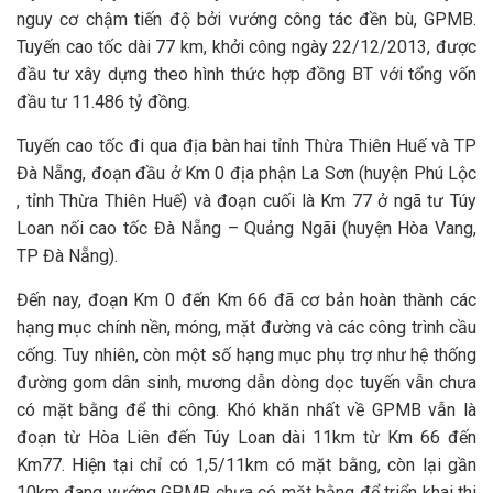
nguy cơ chậm tiến độ bởi vướng công tác đền bù, GPMB.
Tuyến cao tốc dài 77 km, khởi công ngày 22/12/2013, được
đầu tư xây dựng theo hình thức hợp đồng BT với tổng vốn
đầu tư 11.486 tỷ đồng.
Tuyến cao tốc đi qua địa bàn hai tỉnh Thừa Thiên Huế và TP
Đà Nẵng, đoạn đầu ở Km 0 địa phận La Sơn (huyện Phú Lộc
, tỉnh Thừa Thiên Huế) và đoạn cuối là Km 77 ở ngã tư Túy
Loan nối cao tốc Đà Nẵng – Quảng Ngãi (huyện Hòa Vang,
TP Đà Nẵng).
Đến nay, đoạn Km 0 đến Km 66 đã cơ bản hoàn thành các
hạng mục chính nền, móng, mặt đường và các công trình cầu
cống. Tuy nhiên, còn một số hạng mục phụ trợ như hệ thống
đường gom dân sinh, mương dẫn dòng dọc tuyến vẫn chưa
có mặt bằng để thi công. Khó khăn nhất về GPMB vẫn là
đoạn từ Hòa Liên đến Túy Loan dài 11km từ Km 66 đến
Km77. Hiện tại chỉ có 1,5/11km có mặt bằng, còn lại gần
10km đang vướng GPMB chưa có mặt bằng để triển khai thi