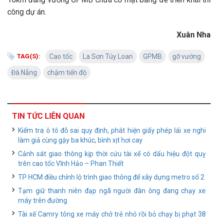
công dự án.
Xuân Nha
TAG(S):
Cao tốc
La Sơn Túy Loan
GPMB
gỡ vướng
Đà Nẵng
chậm tiến độ
TIN TỨC LIÊN QUAN
Kiểm tra ô tô đỗ sai quy định, phát hiện giấy phép lái xe nghi
làm giả cùng gậy ba khúc, bình xịt hơi cay
Cảnh sát giao thông kịp thời cứu tài xế có dấu hiệu đột quỵ
trên cao tốc Vĩnh Hảo – Phan Thiết
TP HCM điều chỉnh lộ trình giao thông để xây dựng metro số 2
Tạm giữ thanh niên đạp ngã người đàn ông đang chạy xe
máy trên đường
Tài xế Camry tông xe máy chở trẻ nhỏ rồi bỏ chạy bị phạt 38