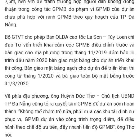
7,5m, nền 9m để tránh trường hợp người dân không đồng
thuận trong công tác GPMB do phạm vi GPMB của dự án
chưa phù hợp với ranh GPMB theo quy hoạch của TP Đà
Nẵng.
Bộ GTVT cho phép Ban QLDA cao tốc La Sơn – Túy Loan chỉ
đạo Tư vấn triển khai cắm cọc GPMB điều chỉnh trước và
bàn giao cho địa phương trong tháng 11/2019 đảm bảo lộ
trình đầu năm 2020 bàn giao mặt bằng cho dự án triển khai
thi công. Bàn giao mặt bằng sạch cho dự án để triển khai thi
công từ tháng 1/2020 và bà giao toàn bộ mặt bằng trước
31/3/2020.
Về phía địa phương, ông Huỳnh Đức Thơ – Chủ tịch UBND
TP Đà Nẵng cũng tỏ ra quyết tâm GPMB để dự án sớm hoàn
thành. “Không thể chậm trễ nữa, phải đưa các khu tái định cư
phục vụ GPMB dự án vào công trình trọng điểm, để điều
hành theo chế độ ưu tiên, đẩy nhanh tiến độ GPMB”, ông Thơ
nói.