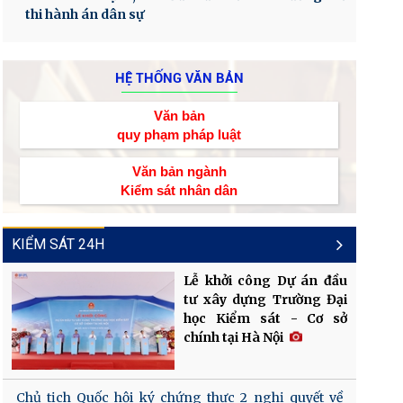
thi hành án dân sự
HỆ THỐNG VĂN BẢN
Văn bản
quy phạm pháp luật
Văn bản ngành
Kiểm sát nhân dân
KIỂM SÁT 24H
Lễ khởi công Dự án đầu
tư xây dựng Trường Đại
học Kiểm sát - Cơ sở
chính tại Hà Nội
Chủ tịch Quốc hội ký chứng thực 2 nghị quyết về