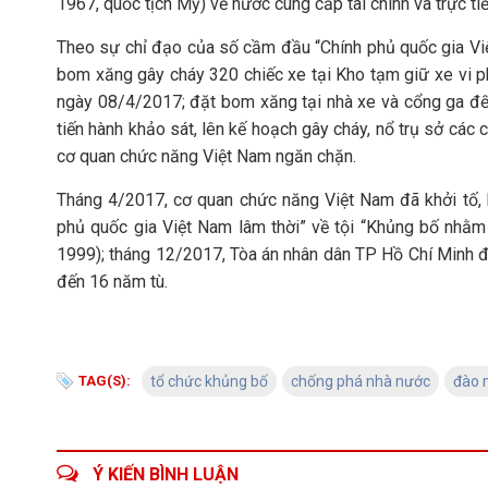
1967, quốc tịch Mỹ) về nước cung cấp tài chính và trực ti
Theo sự chỉ đạo của số cầm đầu “Chính phủ quốc gia Việ
bom xăng gây cháy 320 chiếc xe tại Kho tạm giữ xe vi 
ngày 08/4/2017; đặt bom xăng tại nhà xe và cổng ga đ
tiến hành khảo sát, lên kế hoạch gây cháy, nổ trụ sở các
cơ quan chức năng Việt Nam ngăn chặn.
Tháng 4/2017, cơ quan chức năng Việt Nam đã khởi tố, 
phủ quốc gia Việt Nam lâm thời” về tội “Khủng bố nhằ
1999); tháng 12/2017, Tòa án nhân dân TP Hồ Chí Minh đã
đến 16 năm tù.
TAG(S):
tổ chức khủng bố
chống phá nhà nước
đào 
Ý KIẾN BÌNH LUẬN