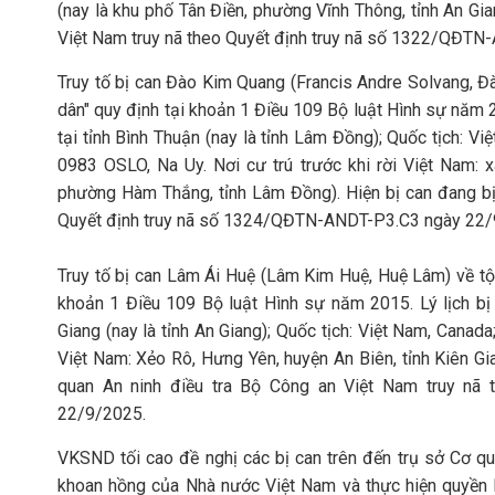
(nay là khu phố Tân Điền, phường Vĩnh Thông, tỉnh An Gia
Việt Nam truy nã theo Quyết định truy nã số 1322/QĐT
Truy tố bị can Đào Kim Quang (Francis Andre Solvang, Đ
dân" quy định tại khoản 1 Điều 109 Bộ luật Hình sự năm 
tại tỉnh Bình Thuận (nay là tỉnh Lâm Đồng); Quốc tịch: Vi
0983 OSLO, Na Uy. Nơi cư trú trước khi rời Việt Nam: 
phường Hàm Thắng, tỉnh Lâm Đồng). Hiện bị can đang bị
Quyết định truy nã số 1324/QĐTN-ANDT-P3.C3 ngày 22/
Truy tố bị can Lâm Ái Huệ (Lâm Kim Huệ, Huệ Lâm) về tộ
khoản 1 Điều 109 Bộ luật Hình sự năm 2015. Lý lịch bị
Giang (nay là tỉnh An Giang); Quốc tịch: Việt Nam, Canada;
Việt Nam: Xẻo Rô, Hưng Yên, huyện An Biên, tỉnh Kiên Gia
quan An ninh điều tra Bộ Công an Việt Nam truy nã
22/9/2025.
VKSND tối cao đề nghị các bị can trên đến trụ sở Cơ q
khoan hồng của Nhà nước Việt Nam và thực hiện quyền b