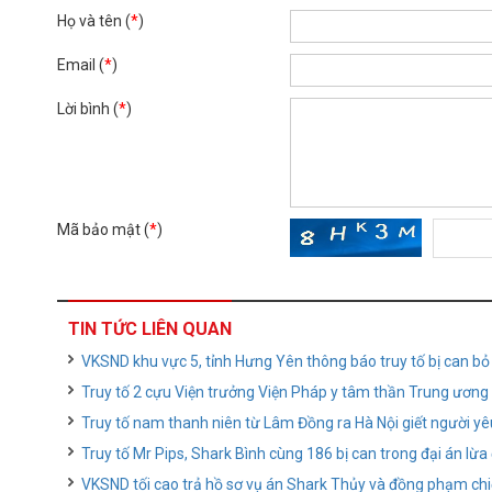
Họ và tên (
*
)
Email (
*
)
Lời bình (
*
)
Mã bảo mật (
*
)
TIN TỨC LIÊN QUAN
VKSND khu vực 5, tỉnh Hưng Yên thông báo truy tố bị can bỏ
Truy tố 2 cựu Viện trưởng Viện Pháp y tâm thần Trung ương 
Truy tố nam thanh niên từ Lâm Đồng ra Hà Nội giết người yê
Truy tố Mr Pips, Shark Bình cùng 186 bị can trong đại án lừa
VKSND tối cao trả hồ sơ vụ án Shark Thủy và đồng phạm ch