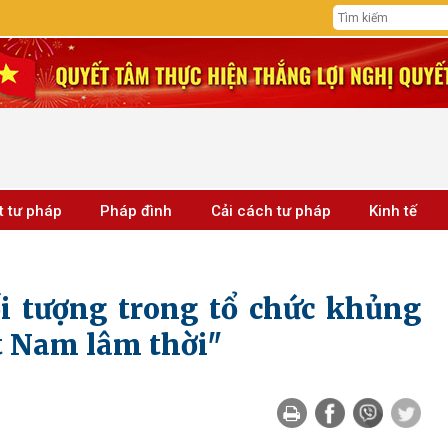
t tư pháp
Pháp đình
Cải cách tư pháp
Kinh tế
ối tượng trong tổ chức khủng
t Nam lâm thời"