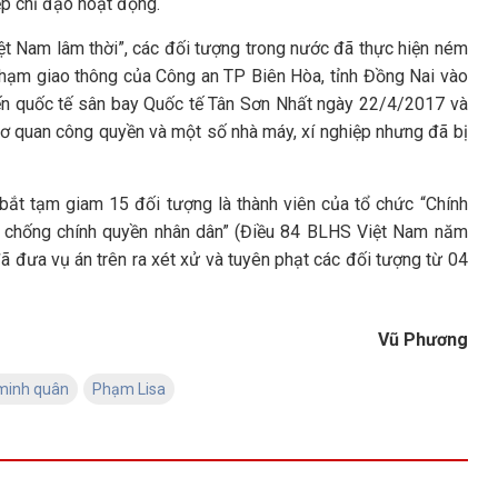
ếp chỉ đạo hoạt động.
t Nam lâm thời”, các đối tượng trong nước đã thực hiện ném
phạm giao thông của Công an TP Biên Hòa, tỉnh Đồng Nai vào
ến quốc tế sân bay Quốc tế Tân Sơn Nhất ngày 22/4/2017 và
 cơ quan công quyền và một số nhà máy, xí nghiệp nhưng đã bị
bắt tạm giam 15 đối tượng là thành viên của tổ chức “Chính
m chống chính quyền nhân dân” (Điều 84 BLHS Việt Nam năm
 đưa vụ án trên ra xét xử và tuyên phạt các đối tượng từ 04
Vũ Phương
minh quân
Phạm Lisa