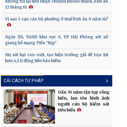
Không trả lại tiền nhận chuyển khoản nhầm, lĩnh án
12 tháng tù
Vì sao 3 cựu cán bộ phường ở Huế lĩnh án 9 năm tù?
Ngày 7/8, TAND khu vực 6, TP Hải Phòng xét xử
giang hồ mạng Tiến "Bịp"
Mẹ sát hại con ruột, tạo hiện trường giả để trục lợi
hơn 4,1 tỉ đồng tiền bảo hiểm
CẢI CÁCH TƯ PHÁP
Gần 35 năm tận tụy cống
hiến, lan tỏa hình ảnh
người cán bộ Kiểm sát
tiêu biểu