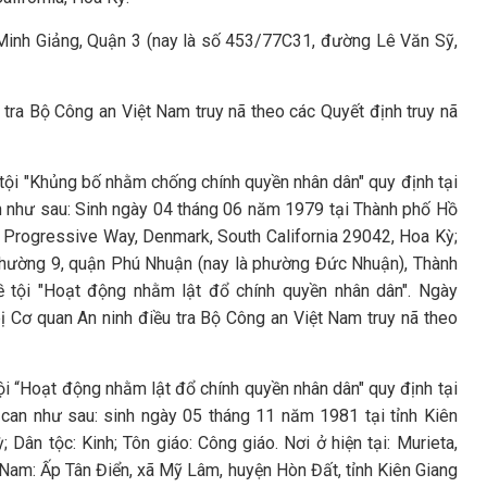
 Minh Giảng, Quận 3 (nay là số 453/77C31, đường Lê Văn Sỹ,
tra Bộ Công an Việt Nam truy nã theo các Quyết định truy nã
tội "Khủng bố nhằm chống chính quyền nhân dân" quy định tại
an như sau: Sinh ngày 04 tháng 06 năm 1979 tại Thành phố Hồ
14 Progressive Way, Denmark, South California 29042, Hoa Kỳ;
, Phường 9, quận Phú Nhuận (nay là phường Đức Nhuận), Thành
 tội "Hoạt động nhằm lật đổ chính quyền nhân dân". Ngày
ị Cơ quan An ninh điều tra Bộ Công an Việt Nam truy nã theo
i “Hoạt động nhằm lật đổ chính quyền nhân dân" quy định tại
 can như sau: sinh ngày 05 tháng 11 năm 1981 tại tỉnh Kiên
; Dân tộc: Kinh; Tôn giáo: Công giáo. Nơi ở hiện tại: Murieta,
ệt Nam: Ấp Tân Điển, xã Mỹ Lâm, huyện Hòn Đất, tỉnh Kiên Giang