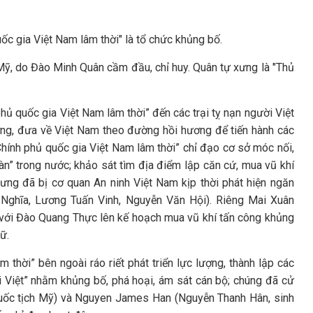
c gia Việt Nam lâm thời" là tổ chức khủng bố.
Mỹ, do Đào Minh Quân cầm đầu, chỉ huy. Quân tự xưng là "Thủ
ủ quốc gia Việt Nam lâm thời” đến các trại tỵ nạn người Việt
g, đưa về Việt Nam theo đường hồi hương để tiến hành các
ính phủ quốc gia Việt Nam lâm thời” chỉ đạo cơ sở móc nối,
oàn” trong nước; khảo sát tìm địa điểm lập căn cứ, mua vũ khí
ng đã bị cơ quan An ninh Việt Nam kịp thời phát hiện ngăn
 Nghĩa, Lương Tuấn Vinh, Nguyễn Văn Hội). Riêng Mai Xuân
 với Đào Quang Thực lên kế hoạch mua vũ khí tấn công khủng
ữ.
hời” bên ngoài ráo riết phát triển lực lượng, thành lập các
 Việt” nhằm khủng bố, phá hoại, ám sát cán bộ; chúng đã cử
 quốc tịch Mỹ) và Nguyen James Han (Nguyễn Thanh Hân, sinh