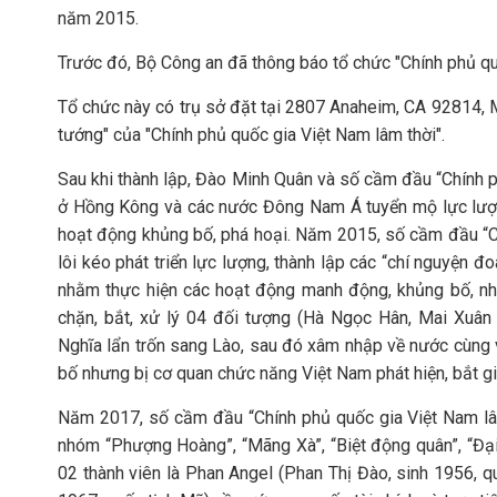
năm 2015.
Trước đó, Bộ Công an đã thông báo tổ chức "Chính phủ quố
Tổ chức này có trụ sở đặt tại 2807 Anaheim, CA 92814, 
tướng" của "Chính phủ quốc gia Việt Nam lâm thời".
Sau khi thành lập, Đào Minh Quân và số cầm đầu “Chính ph
ở Hồng Kông và các nước Đông Nam Á tuyển mộ lực lượn
hoạt động khủng bố, phá hoại. Năm 2015, số cầm đầu “Ch
lôi kéo phát triển lực lượng, thành lập các “chí nguyện đ
nhằm thực hiện các hoạt động manh động, khủng bố, như
chặn, bắt, xử lý 04 đối tượng (Hà Ngọc Hân, Mai Xuân
Nghĩa lẩn trốn sang Lào, sau đó xâm nhập về nước cùng
bố nhưng bị cơ quan chức năng Việt Nam phát hiện, bắt gi
Năm 2017, số cầm đầu “Chính phủ quốc gia Việt Nam lâm t
nhóm “Phượng Hoàng”, “Mãng Xà”, “Biệt động quân”, “Đại
02 thành viên là Phan Angel (Phan Thị Đào, sinh 1956,