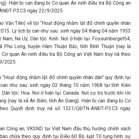
ng). Hiện bị can đang bị Cơ quan An ninh điều tra Bộ Công an
N-ANĐT-P3.C3 ngày 22/9/2025.
ào Văn Tiền) về tội “Hoạt động nhằm lật đổ chính quyền nhân
2015. Lý lịch bị can như sau: sinh ngày 04 tháng 04 năm 1953
ệt Nam, Na Uy; Dân tộc: Kinh. Nơi ở hiện tại: Fossumberget54,
xã Phú Long, huyện Hàm Thuận Bắc, tỉnh Bình Thuận (nay là
 Cơ quan An ninh điều tra Bộ Công an Việt Nam truy nã theo
9/2025.
i “Hoạt động nhằm lật đổ chính quyền nhân dân" quy định tại
 can như sau: sinh ngày 02 tháng 10 năm 1968 tại tỉnh Kiên
 Dân tộc: Hoa. Nơi ở hiện tại: Canada. Nơi cư trú trước khi rời
ng (nay là xã An Biên, tỉnh An Giang). Hiện bị can đang bị Cơ
 theo Quyết định truy nã số 1321/QĐTN-ANĐT-P3.C3 ngày
uan Công an, VKSND tại Việt Nam đầu thú, hưởng chính sách
ào chữa theo quy định tại Điều 60 Bộ luật Tố tụng hình sự