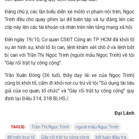
Đáng chú ý, các lần biểu diễn xe môtô vi phạm nói trên, Ngọc
Trinh đều cho quay phim lại để biên tập và tự đăng lên các
clip này lên các tài khoản cá nhân trên nền tảng mạng xã hội.
Đến ngày 19/10, Cơ quan CSĐT Công an TP HCM đã khởi tố
vụ án hình sự, khởi tố bị can, lệnh khám xét chỗ ở và lệnh bắt
bị can với Trần Thị Ngọc Trinh (người mẫu Ngọc Trinh) về tội
"Gây rối trật tự công cộng".
Trần Xuân Đông (36 tuổi, thầy dạy lái xe của Ngọc Trinh)
cũng bị khởi tố, cấm đi khỏi nơi cư trú về tội "Sử dụng tài liệu
giả của cơ quan, tổ chức" và "Gây rối trật tự công cộng" quy
định tại Điều 314, 318 BLHS./.
Đại Lánh
TAG(S):
Trần Thị Ngọc Trinh
người mẫu Ngọc Trinh
để nghị truy tố
Gây rối trật tự công cộng
kết luận điều tra