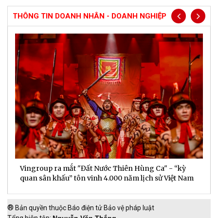
THÔNG TIN DOANH NHÂN - DOANH NGHIỆP
Vingroup ra mắt "Đất Nước Thiên Hùng Ca" - “kỳ
S
quan sân khấu” tôn vinh 4.000 năm lịch sử Việt Nam
P
®
Bản quyền thuộc Báo điện tử Bảo vệ pháp luật