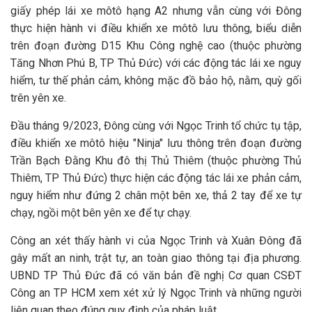
giấy phép lái xe môtô hạng A2 nhưng vẫn cùng với Đông
thực hiện hành vi điều khiển xe môtô lưu thông, biểu diễn
trên đoạn đường D15 Khu Công nghệ cao (thuộc phường
Tăng Nhơn Phú B, TP Thủ Đức) với các động tác lái xe nguy
hiểm, tư thế phản cảm, không mặc đồ bảo hộ, nằm, quỳ gối
trên yên xe.
Đầu tháng 9/2023, Đông cùng với Ngọc Trinh tổ chức tụ tập,
điều khiển xe môtô hiệu "Ninja" lưu thông trên đoạn đường
Trần Bạch Đằng Khu đô thị Thủ Thiêm (thuộc phường Thủ
Thiêm, TP Thủ Đức) thực hiện các động tác lái xe phản cảm,
nguy hiểm như đứng 2 chân một bên xe, thả 2 tay để xe tự
chạy, ngồi một bên yên xe để tự chạy.
Công an xét thấy hành vi của Ngọc Trinh và Xuân Đông đã
gây mất an ninh, trật tự, an toàn giao thông tại địa phương.
UBND TP Thủ Đức đã có văn bản đề nghị Cơ quan CSĐT
Công an TP HCM xem xét xử lý Ngọc Trinh và những người
liên quan theo đúng quy định của pháp luật.