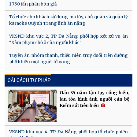
1.750 tấn phân bón giả
Tổ chức cho khách sử dụng ma túy, chủ quán và quản lý
karaoke Quỳnh Trang lĩnh án nặng
VKSND khu vực 2, TP Đà Nẵng phối hợp xét xử vụ án
“Xâm phạm chỗ ở của người khác”
Tuyên án nhóm thanh, thiếu niên truy đuổi trên đường
phố khiến một người tử vong
CẢI CÁCH TƯ PHÁP
Gần 35 năm tận tụy cống hiến,
lan tỏa hình ảnh người cán bộ
Kiểm sát tiêu biểu
VKSND khu vực 4, TP Đà Nẵng phối hợp tổ chức phiên