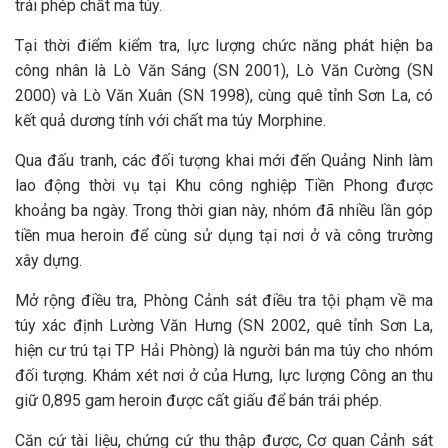
trái phép chất ma túy.
Tại thời điểm kiểm tra, lực lượng chức năng phát hiện ba
công nhân là Lò Văn Sáng (SN 2001), Lò Văn Cường (SN
2000) và Lò Văn Xuân (SN 1998), cùng quê tỉnh Sơn La, có
kết quả dương tính với chất ma túy Morphine.
Qua đấu tranh, các đối tượng khai mới đến Quảng Ninh làm
lao động thời vụ tại Khu công nghiệp Tiền Phong được
khoảng ba ngày. Trong thời gian này, nhóm đã nhiều lần góp
tiền mua heroin để cùng sử dụng tại nơi ở và công trường
xây dựng.
Mở rộng điều tra, Phòng Cảnh sát điều tra tội phạm về ma
túy xác định Lường Văn Hưng (SN 2002, quê tỉnh Sơn La,
hiện cư trú tại TP Hải Phòng) là người bán ma túy cho nhóm
đối tượng. Khám xét nơi ở của Hưng, lực lượng Công an thu
giữ 0,895 gam heroin được cất giấu để bán trái phép.
Căn cứ tài liệu, chứng cứ thu thập được, Cơ quan Cảnh sát