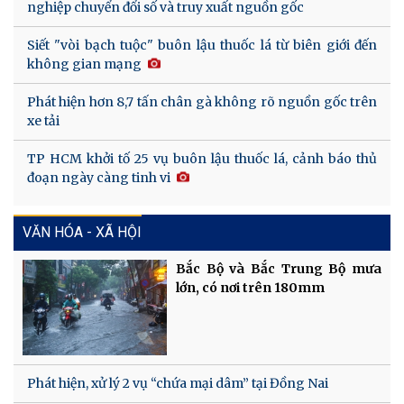
nghiệp chuyển đổi số và truy xuất nguồn gốc
Siết "vòi bạch tuộc" buôn lậu thuốc lá từ biên giới đến
không gian mạng
Phát hiện hơn 8,7 tấn chân gà không rõ nguồn gốc trên
xe tải
TP HCM khởi tố 25 vụ buôn lậu thuốc lá, cảnh báo thủ
đoạn ngày càng tinh vi
VĂN HÓA - XÃ HỘI
Bắc Bộ và Bắc Trung Bộ mưa
lớn, có nơi trên 180mm
Phát hiện, xử lý 2 vụ “chứa mại dâm” tại Đồng Nai