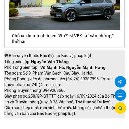
Chủ xe doanh nhân coi VinFast VF 9 là “văn phòng”
T
thứ hai
t
®
Bản quyền thuộc Báo điện tử Bảo vệ pháp luật
Tổng biên tập:
Nguyễn Văn Thắng
Phó Tổng biên tập:
Vũ Mạnh Hà, Nguyễn Mạnh Hưng
Tòa soạn: Số 9, Phạm Văn Bạch, Cầu Giấy, Hà Nội.
Phòng Phóng viên đa phương tiện (84-24) 39387995; Email:
baovephapluat24h@gmail.com
Phòng Truyền thông: 0949268666.
Chia
Giấy phép số 258/GP-BTTTT cấp ngày 16/09/2024 của Bộ Thông
tin và Truyền thông (nay là Bộ Văn hoá, Thể thao và Du lịch).
sẻ
Cấm sao chép dưới mọi hình thức nếu không có sự chấp thuận
bằng văn bản của Báo Bảo vệ pháp luật.
TRI NAM GROUP
Giao thông thông minh
Thu phí không dừng
Đào tạo trực tuyến