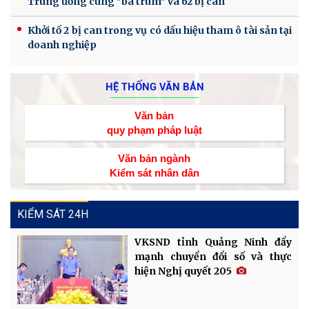
Trung ương cùng "bà trùm” và 62 bị can
Khởi tố 2 bị can trong vụ có dấu hiệu tham ô tài sản tại
doanh nghiệp
HỆ THỐNG VĂN BẢN
Văn bản
quy phạm pháp luật
Văn bản ngành
Kiểm sát nhân dân
KIỂM SÁT 24H
VKSND tỉnh Quảng Ninh đẩy
mạnh chuyển đổi số và thực
hiện Nghị quyết 205