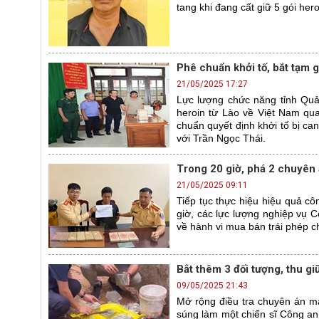
tang khi đang cất giữ 5 gói her
Phê chuẩn khởi tố, bắt tạm
21/05/2025 17:27
Lực lượng chức năng tỉnh Qu
heroin từ Lào về Việt Nam q
chuẩn quyết định khởi tố bị ca
với Trần Ngọc Thái.
Trong 20 giờ, phá 2 chuyên 
21/05/2025 09:11
Tiếp tục thực hiệu hiệu quả cô
giờ, các lực lượng nghiệp vụ Cô
về hành vi mua bán trái phép ch
Bắt thêm 3 đối tượng, thu g
09/05/2025 21:43
Mở rộng điều tra chuyên án m
súng làm một chiến sĩ Công an