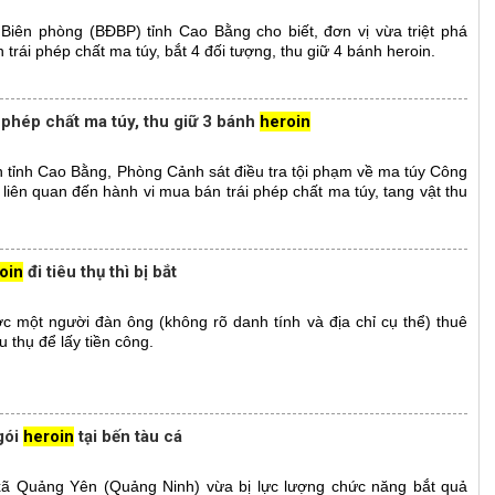
Biên phòng (BĐBP) tỉnh Cao Bằng cho biết, đơn vị vừa triệt phá
rái phép chất ma túy, bắt 4 đối tượng, thu giữ 4 bánh heroin.
 phép chất ma túy, thu giữ 3 bánh
heroin
n tỉnh Cao Bằng, Phòng Cảnh sát điều tra tội phạm về ma túy Công
 liên quan đến hành vi mua bán trái phép chất ma túy, tang vật thu
oin
đi tiêu thụ thì bị bắt
 một người đàn ông (không rõ danh tính và địa chỉ cụ thể) thuê
u thụ để lấy tiền công.
 gói
heroin
tại bến tàu cá
ị xã Quảng Yên (Quảng Ninh) vừa bị lực lượng chức năng bắt quả