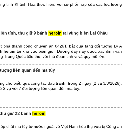
ng tỉnh Khánh Hòa thực hiện, với sự phối hợp của các lực lượng
iên tỉnh, thu giữ 9 bánh
heroin
tại vùng biên Lai Châu
ệt phá thành công chuyên án 0426T, bắt quả tang đối tượng Ly A
nh heroin tại khu vực biên giới. Đường dây này được xác định vận
 Trung Quốc tiêu thụ, với thủ đoạn tinh vi và quy mô lớn.
i tượng liên quan đến ma túy
g cho biết, qua công tác đấu tranh, trong 2 ngày (2 và 3/3/2026),
giữ 2 vụ với 7 đối tượng liên quan đến ma túy.
 thu giữ 22 bánh
heroin
ép chất ma túy từ nước ngoài về Việt Nam tiêu thụ vừa bị Công an