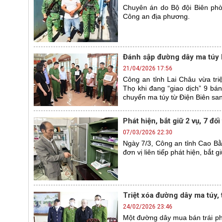
Chuyên án do Bộ đội Biên phò
Công an địa phương.
Đánh sập đường dây ma túy l
21/04/2026 17:56
Công an tỉnh Lai Châu vừa tri
Thọ khi đang “giao dịch” 9 bá
chuyển ma túy từ Điện Biên sang
Phát hiện, bắt giữ 2 vụ, 7 đố
07/03/2026 22:30
Ngày 7/3, Công an tỉnh Cao Bằn
đơn vị liên tiếp phát hiện, bắt 
Triệt xóa đường dây ma túy,
24/02/2026 23:46
Một đường dây mua bán trái ph