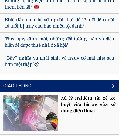
Không tự nguyện thi hành án dân sự, có phải trả
thêm tiền lãi?
Nhiều lần quan hệ với người chưa đủ 13 tuổi đến dưới
16 tuổi, bị truy cứu bao nhiêu tội danh?
Theo quy định mới, những đối tượng nào và điều
kiện để được thuê nhà ở xã hội?
“Bẫy” nghĩa vụ phát sinh và nguy cơ mất nhà sau
hơn một thập kỷ
GIAO THÔNG
Xử lý nghiêm tài xế xe
buýt vừa lái xe vừa sử
dụng điện thoại