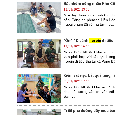
Bắt nhóm công nhân Khu Côn
12/08/2025 23:50
Mới đây, trong quá trình thực 
cấp, Công an phường Liên Hòa,
ngoài phạm tội về ma túy, hoạt 
“Ôm” 10 bánh
heroin
đi tiêu 
12/08/2025 16:04
Ngày 12/8, VKSND khu vực 3, t
vừa phối hợp với các lực lượn
heroin đi tiêu thụ tại xã Púng B
Kiểm sát việc bắt quả tang, 
01/08/2025 17:04
Ngày 1/8, VKSND khu vực 4, tỉn
khai đối tượng vận chuyển trái
Sơn La.
Triệt phá đường dây mua bán