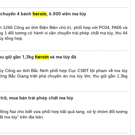
n chuyển 4 bánh
heroin
, 6.000 viên ma túy
h 1266 Công an tỉnh Điện Biên chủ trì, phối hợp với PC04, PA06 và
 1 đối tượng có hành vi vận chuyển trái phép chất ma túy, thu 44
úy tổng hợp.
hu giữ gần 1,3kg
heroin
và ma túy đá
y Công an tỉnh Bắc Ninh phối hợp Cục CSĐT tội phạm về ma túy
ng Bắc Giang triệt phá chuyên án ma túy lớn, thu giữ gần 1,3kg
 trữ, mua bán trái phép chất ma túy
ồng Nai cho biết vừa phối hợp bắt quả tang, xử lý nhóm đối tượng
ất ma túy” trên địa bàn.