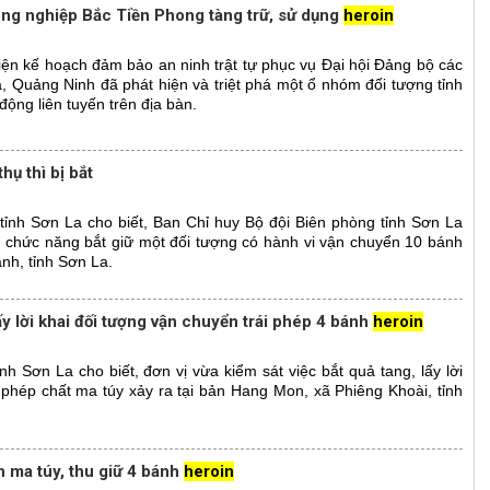
g nghiệp Bắc Tiền Phong tàng trữ, sử dụng
heroin
hiện kế hoạch đảm bảo an ninh trật tự phục vụ Đại hội Đảng bộ các
 Quảng Ninh đã phát hiện và triệt phá một ổ nhóm đối tượng tỉnh
động liên tuyến trên địa bàn.
thụ thì bị bắt
ỉnh Sơn La cho biết, Ban Chỉ huy Bộ đội Biên phòng tỉnh Sơn La
g chức năng bắt giữ một đối tượng có hành vi vận chuyển 10 bánh
ánh, tỉnh Sơn La.
lấy lời khai đối tượng vận chuyển trái phép 4 bánh
heroin
h Sơn La cho biết, đơn vị vừa kiểm sát việc bắt quả tang, lấy lời
 phép chất ma túy xảy ra tại bản Hang Mon, xã Phiêng Khoài, tỉnh
 ma túy, thu giữ 4 bánh
heroin