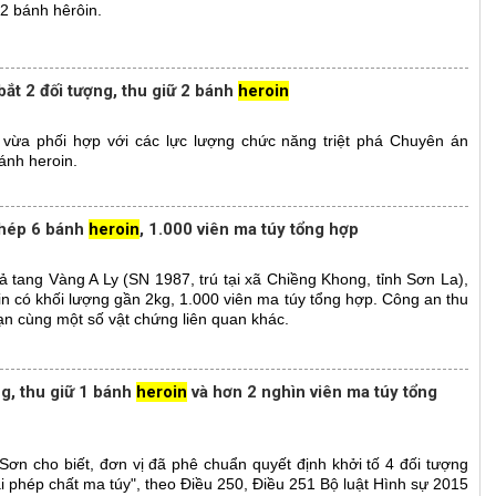
22 bánh hêrôin.
ắt 2 đối tượng, thu giữ 2 bánh
heroin
ì vừa phối hợp với các lực lượng chức năng triệt phá Chuyên án
ánh heroin.
phép 6 bánh
heroin
, 1.000 viên ma túy tổng hợp
 tang Vàng A Ly (SN 1987, trú tại xã Chiềng Khong, tỉnh Sơn La),
n có khối lượng gần 2kg, 1.000 viên ma túy tổng hợp. Công an thu
ạn cùng một số vật chứng liên quan khác.
ng, thu giữ 1 bánh
heroin
và hơn 2 nghìn viên ma túy tổng
ơn cho biết, đơn vị đã phê chuẩn quyết định khởi tố 4 đối tượng
ái phép chất ma túy", theo Điều 250, Điều 251 Bộ luật Hình sự 2015