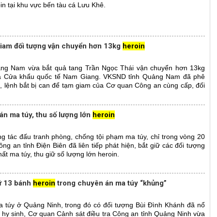
oin tại khu vực bến tàu cá Lưu Khê.
 giam đối tượng vận chuyển hơn 13kg
heroin
ảng Nam vừa bắt quả tang Trần Ngọc Thái vận chuyển hơn 13kg
ua Cửa khẩu quốc tế Nam Giang. VKSND tỉnh Quảng Nam đã phê
n, lệnh bắt bị can để tạm giam của Cơ quan Công an cùng cấp, đối
án ma túy, thu số lượng lớn
heroin
ng tác đấu tranh phòng, chống tội phạm ma túy, chỉ trong vòng 20
ng an tỉnh Điện Biên đã liên tiếp phát hiện, bắt giữ các đối tượng
ất ma túy, thu giữ số lượng lớn heroin.
iữ 13 bánh
heroin
trong chuyên án ma túy “khủng”
a túy ở Quảng Ninh, trong đó có đối tượng Bùi Đình Khánh đã nổ
 hy sinh, Cơ quan Cảnh sát điều tra Công an tỉnh Quảng Ninh vừa