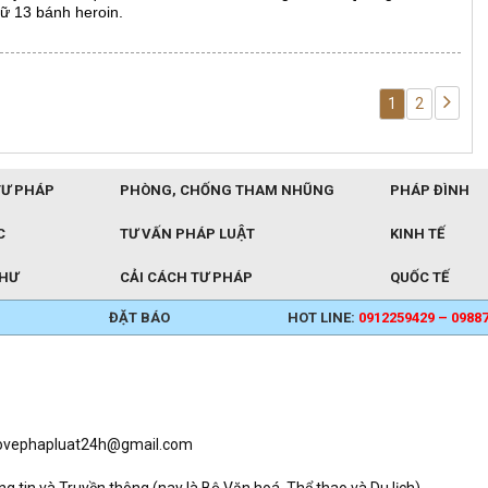
iữ 13 bánh heroin.
1
2
TƯ PHÁP
PHÒNG, CHỐNG THAM NHŨNG
PHÁP ĐÌNH
C
TƯ VẤN PHÁP LUẬT
KINH TẾ
THƯ
CẢI CÁCH TƯ PHÁP
QUỐC TẾ
ĐẶT BÁO
HOT LINE:
0912259429 – 0988
baovephapluat24h@gmail.com