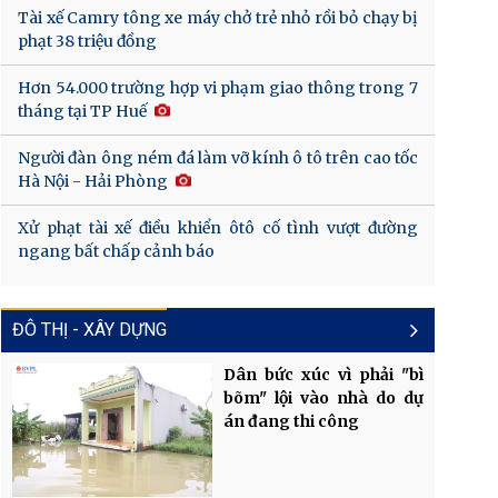
Tài xế Camry tông xe máy chở trẻ nhỏ rồi bỏ chạy bị
phạt 38 triệu đồng
Hơn 54.000 trường hợp vi phạm giao thông trong 7
tháng tại TP Huế
Người đàn ông ném đá làm vỡ kính ô tô trên cao tốc
Hà Nội - Hải Phòng
Xử phạt tài xế điều khiển ôtô cố tình vượt đường
ngang bất chấp cảnh báo
ĐÔ THỊ - XÂY DỰNG
Dân bức xúc vì phải "bì
bõm" lội vào nhà do dự
án đang thi công