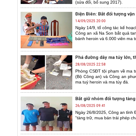
(sửa đổi, bổ sung 2017).
Điện Biên: Bắt đối tượng vậ
14/09/2025 20:00
Ngày 14/9, tổ công tác kế hoạc
Công an xã Na Son bắt quả tang
bánh heroin và 6.000 viên ma t
Phá đường dây ma túy lớn, t
28/08/2025 22:58
Phòng CSĐT tội phạm về ma tú
(Bộ Công an) và Công an phườ
ma tuý heroin và ma túy đá.
Bắt giữ nhóm đối tượng tàng
26/08/2025 09:41
Ngày 26/8/2025, Công an tỉnh Đ
“tàng trữ, mua bán trái phép ch