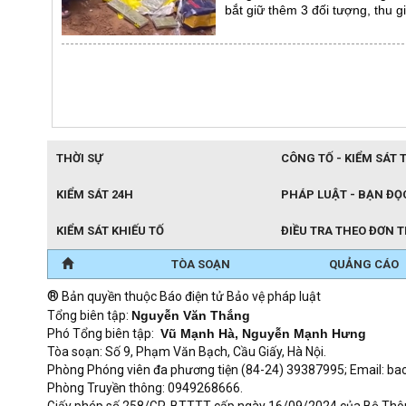
bắt giữ thêm 3 đối tượng, thu g
THỜI SỰ
CÔNG TỐ - KIỂM SÁT 
KIỂM SÁT 24H
PHÁP LUẬT - BẠN ĐỌ
KIỂM SÁT KHIẾU TỐ
ĐIỀU TRA THEO ĐƠN 
TÒA SOẠN
QUẢNG CÁO
®
Bản quyền thuộc Báo điện tử Bảo vệ pháp luật
Tổng biên tập:
Nguyễn Văn Thắng
Phó Tổng biên tập:
Vũ Mạnh Hà, Nguyễn Mạnh Hưng
Tòa soạn: Số 9, Phạm Văn Bạch, Cầu Giấy, Hà Nội.
Phòng Phóng viên đa phương tiện (84-24) 39387995; Email: 
Phòng Truyền thông: 0949268666.