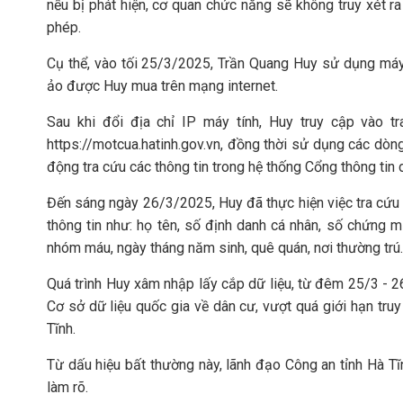
nếu bị phát hiện, cơ quan chức năng sẽ không truy xét r
phép.
Cụ thể, vào tối 25/3/2025, Trần Quang Huy sử dụng máy 
ảo được Huy mua trên mạng internet.
Sau khi đổi địa chỉ IP máy tính, Huy truy cập vào tr
https://motcua.hatinh.gov.vn, đồng thời sử dụng các dò
động tra cứu các thông tin trong hệ thống Cổng thông tin 
Đến sáng ngày 26/3/2025, Huy đã thực hiện việc tra cứu 
thông tin như: họ tên, số định danh cá nhân, số chứng min
nhóm máu, ngày tháng năm sinh, quê quán, nơi thường trú..
Quá trình Huy xâm nhập lấy cắp dữ liệu, từ đêm 25/3 - 2
Cơ sở dữ liệu quốc gia về dân cư, vượt quá giới hạn tru
Tĩnh.
Từ dấu hiệu bất thường này, lãnh đạo Công an tỉnh Hà Tĩn
làm rõ.