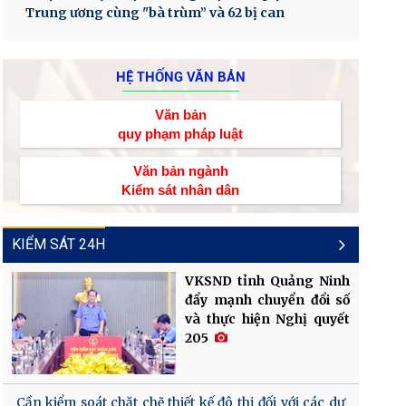
Trung ương cùng "bà trùm” và 62 bị can
HỆ THỐNG VĂN BẢN
Văn bản
quy phạm pháp luật
Văn bản ngành
Kiểm sát nhân dân
KIỂM SÁT 24H
VKSND tỉnh Quảng Ninh
đẩy mạnh chuyển đổi số
và thực hiện Nghị quyết
205
Cần kiểm soát chặt chẽ thiết kế đô thị đối với các dự