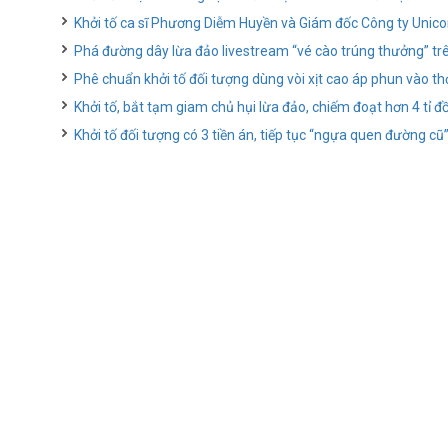
Khởi tố ca sĩ Phương Diễm Huyền và Giám đốc Công ty Unico
Phá đường dây lừa đảo livestream “vé cào trúng thưởng” t
Phê chuẩn khởi tố đối tượng dùng vòi xịt cao áp phun vào t
Khởi tố, bắt tạm giam chủ hụi lừa đảo, chiếm đoạt hơn 4 tỉ đ
Khởi tố đối tượng có 3 tiền án, tiếp tục “ngựa quen đường cũ