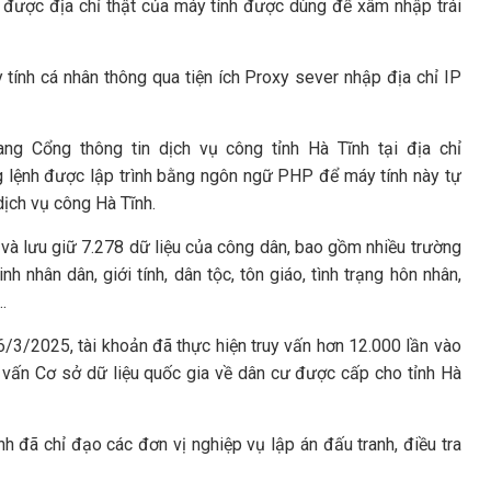
a được địa chỉ thật của máy tính được dùng để xâm nhập trái
tính cá nhân thông qua tiện ích Proxy sever nhập địa chỉ IP
ang Cổng thông tin dịch vụ công tỉnh Hà Tĩnh tại địa chỉ
ng lệnh được lập trình bằng ngôn ngữ PHP để máy tính này tự
dịch vụ công Hà Tĩnh.
và lưu giữ 7.278 dữ liệu của công dân, bao gồm nhiều trường
h nhân dân, giới tính, dân tộc, tôn giáo, tình trạng hôn nhân,
.
6/3/2025, tài khoản đã thực hiện truy vấn hơn 12.000 lần vào
y vấn Cơ sở dữ liệu quốc gia về dân cư được cấp cho tỉnh Hà
h đã chỉ đạo các đơn vị nghiệp vụ lập án đấu tranh, điều tra