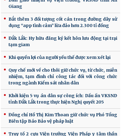
Bàn giao nhiệm vụ Viện trưởng VKSND tỉnh An
Giang
Bắt thêm 3 đối tượng cốt cán trong đường dây sử
dụng “app tình cảm” lừa đảo hơn 2.300 tỉ đồng
Đắk Lắk: Hy hữu đăng ký kết hôn lưu động tại trại
tạm giam
Khi quyền lợi của người yếu thế được xem xét lại
Quy chế mới về cho thôi giữ chức vụ, từ chức, miễn
nhiệm, tạm đình chỉ công tác đối với công chức
trong ngành Kiểm sát nhân dân
Khởi kiện 5 vụ án dân sự công ích: Dấu ấn VKSND
tỉnh Đắk Lắk trong thực hiện Nghị quyết 205
Đồng chí Hồ Thị Kim Thoan giữ chức vụ Phó Tổng
Biên tập Báo Bảo vệ pháp luật
Truy tố 2 cựu Viện trưởng Viện Pháp y tâm thần