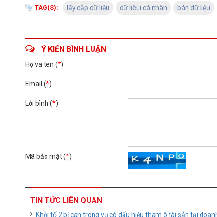
TAG(S):
lấy cắp dữ liệu
dữ liêui cá nhân
bán dữ liệu
Ý KIẾN BÌNH LUẬN
Họ và tên (
*
)
Email (
*
)
Lời bình (
*
)
Mã bảo mật (
*
)
TIN TỨC LIÊN QUAN
Khởi tố 2 bị can trong vụ có dấu hiệu tham ô tài sản tại doan