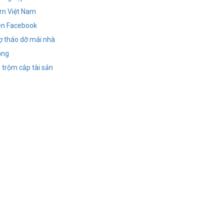
rn Việt Nam
rên Facebook
hợ tháo dỡ mái nhà
ồng
” trộm cắp tài sản