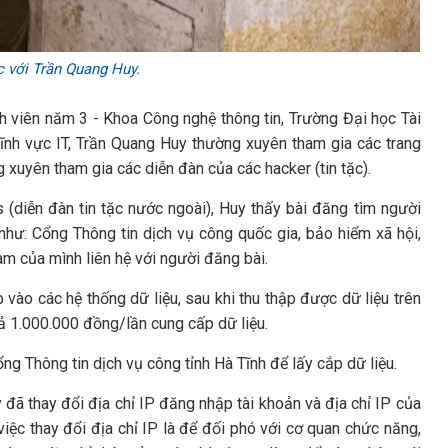
 với Trần Quang Huy.
nh viên năm 3 - Khoa Công nghệ thông tin, Trường Đại học Tài
lĩnh vực IT, Trần Quang Huy thường xuyên tham gia các trang
g xuyên tham gia các diễn đàn của các hacker (tin tặc).
(diễn đàn tin tặc nước ngoài), Huy thấy bài đăng tìm người
 như: Cổng Thông tin dịch vụ công quốc gia, bảo hiểm xã hội,
m của mình liên hệ với người đăng bài.
vào các hệ thống dữ liệu, sau khi thu thập được dữ liệu trên
ả 1.000.000 đồng/lần cung cấp dữ liệu.
 Thông tin dịch vụ công tỉnh Hà Tĩnh để lấy cắp dữ liệu.
đã thay đổi địa chỉ IP đăng nhập tài khoản và địa chỉ IP của
ệc thay đổi địa chỉ IP là để đối phó với cơ quan chức năng,