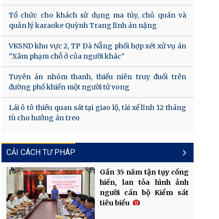
Tổ chức cho khách sử dụng ma túy, chủ quán và
quản lý karaoke Quỳnh Trang lĩnh án nặng
VKSND khu vực 2, TP Đà Nẵng phối hợp xét xử vụ án
“Xâm phạm chỗ ở của người khác”
Tuyên án nhóm thanh, thiếu niên truy đuổi trên
đường phố khiến một người tử vong
Lái ô tô thiếu quan sát tại giao lộ, tài xế lĩnh 12 tháng
tù cho hưởng án treo
CẢI CÁCH TƯ PHÁP
Gần 35 năm tận tụy cống
hiến, lan tỏa hình ảnh
người cán bộ Kiểm sát
tiêu biểu