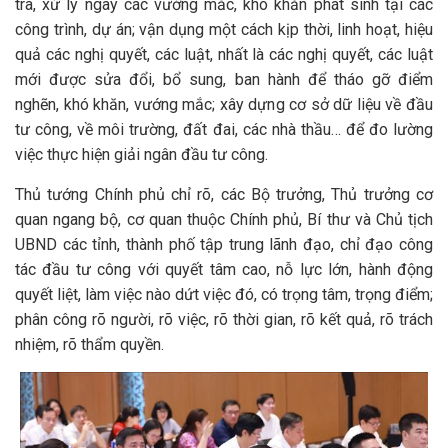
tra, xử lý ngay các vướng mắc, khó khăn phát sinh tại các
công trình, dự án; vận dụng một cách kịp thời, linh hoạt, hiệu
quả các nghị quyết, các luật, nhất là các nghị quyết, các luật
mới được sửa đổi, bổ sung, ban hành để tháo gỡ điểm
nghẽn, khó khăn, vướng mắc; xây dựng cơ sở dữ liệu về đầu
tư công, về môi trường, đất đai, các nhà thầu… để đo lường
việc thực hiện giải ngân đầu tư công.
Thủ tướng Chính phủ chỉ rõ, các Bộ trưởng, Thủ trưởng cơ
quan ngang bộ, cơ quan thuộc Chính phủ, Bí thư và Chủ tịch
UBND các tỉnh, thành phố tập trung lãnh đạo, chỉ đạo công
tác đầu tư công với quyết tâm cao, nỗ lực lớn, hành động
quyết liệt, làm việc nào dứt việc đó, có trọng tâm, trọng điểm;
phân công rõ người, rõ việc, rõ thời gian, rõ kết quả, rõ trách
nhiệm, rõ thẩm quyền.