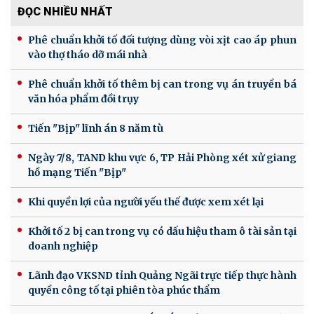
ĐỌC NHIỀU NHẤT
Phê chuẩn khởi tố đối tượng dùng vòi xịt cao áp phun
vào thợ tháo dỡ mái nhà
Phê chuẩn khởi tố thêm bị can trong vụ án truyền bá
văn hóa phẩm đồi trụy
Tiến "Bịp" lĩnh án 8 năm tù
Ngày 7/8, TAND khu vực 6, TP Hải Phòng xét xử giang
hồ mạng Tiến "Bịp"
Khi quyền lợi của người yếu thế được xem xét lại
Khởi tố 2 bị can trong vụ có dấu hiệu tham ô tài sản tại
doanh nghiệp
Lãnh đạo VKSND tỉnh Quảng Ngãi trực tiếp thực hành
quyền công tố tại phiên tòa phúc thẩm