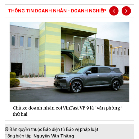
THÔNG TIN DOANH NHÂN - DOANH NGHIỆP
Chủ xe doanh nhân coi VinFast VF 9 là “văn phòng”
T
thứ hai
t
®
Bản quyền thuộc Báo điện tử Bảo vệ pháp luật
Tổng biên tập:
Nguyễn Văn Thắng