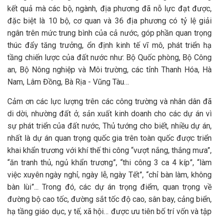
kết quả mà các bộ, ngành, địa phương đã nỗ lực đạt được,
đặc biệt là 10 bộ, cơ quan và 36 địa phương có tỷ lệ giải
ngân trên mức trung bình của cả nước, góp phần quan trọng
thúc đẩy tăng trưởng, ổn định kinh tế vĩ mô, phát triển hạ
tầng chiến lược của đất nước như: Bộ Quốc phòng, Bộ Công
an, Bộ Nông nghiệp và Môi trường, các tỉnh Thanh Hóa, Hà
Nam, Lâm Đồng, Bà Rịa - Vũng Tàu…
Cảm ơn các lực lượng trên các công trường và nhân dân đã
di dời, nhường đất ở, sản xuất kinh doanh cho các dự án vì
sự phát triển của đất nước, Thủ tướng cho biết, nhiều dự án,
nhất là dự án quan trọng quốc gia trên toàn quốc được triển
khai khẩn trương với khí thế thi công “vượt nắng, thắng mưa”,
“ăn tranh thủ, ngủ khẩn trương”, “thi công 3 ca 4 kíp”, “làm
việc xuyên ngày nghỉ, ngày lễ, ngày Tết”, “chỉ bàn làm, không
bàn lùi”... Trong đó, các dự án trọng điểm, quan trọng về
đường bộ cao tốc, đường sắt tốc độ cao, sân bay, cảng biển,
hạ tầng giáo dục, y tế, xã hội… được ưu tiên bố trí vốn và tập