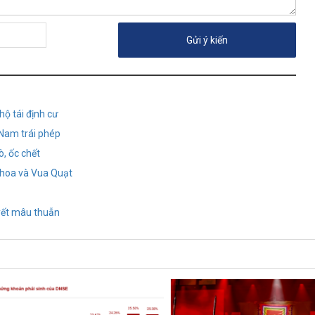
hộ tái định cư
 Nam trái phép
ò, ốc chết
Khoa và Vua Quạt
uyết mâu thuẫn