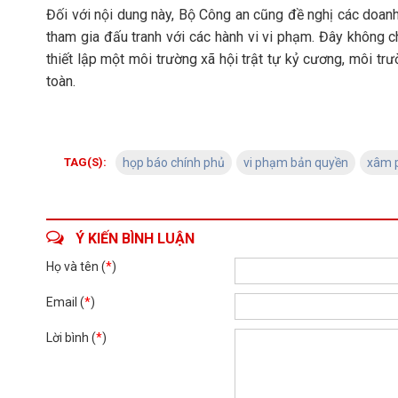
Đối với nội dung này, Bộ Công an cũng đề nghị các doanh
tham gia đấu tranh với các hành vi vi phạm. Đây không c
thiết lập một môi trường xã hội trật tự kỷ cương, môi t
toàn.
TAG(S):
họp báo chính phủ
vi phạm bản quyền
xâm p
Ý KIẾN BÌNH LUẬN
Họ và tên (
*
)
Email (
*
)
Lời bình (
*
)