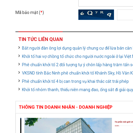
Mã bảo mật (
*
)
TIN TỨC LIÊN QUAN
Bắt người đàn ông lợi dụng quản lý chung cư để lừa bán căn 
Khởi tố hai vợ chồng tổ chức cho người nước ngoài ở lại Việt
Phê chuẩn khởi tố 2 đối tượng tự ý chôn lấp hàng trăm tấn s
VKSND tỉnh Bắc Ninh phê chuẩn khởi tố Khánh Sky, Hồ Văn 
Phê chuẩn khởi tố 4 bị can trong vụ khai thác cát trái phép
Khởi tố nhóm thanh, thiếu niên mang đao, ống sắt đi giải q
THÔNG TIN DOANH NHÂN - DOANH NGHIỆP