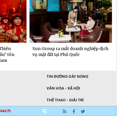
hiên
Sun Group ra mắt doanh nghiệp dịch
Chủ xe
” tôn
vụ mặt đất tại Phú Quốc
“văn p
am
TIN ĐƯỜNG DÂY NÓNG
VĂN HÓA - XÃ HỘI
THỂ THAO - GIẢI TRÍ
744675