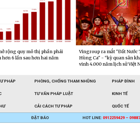
rộng quy mô thị phần phái
Vingroup ra mắt "Đất Nước T
hơn 6 lần sau hơn hai năm
Hùng Ca" - “kỳ quan sân khấu
vinh 4.000 năm lịch sử Việt N
TƯ PHÁP
PHÒNG, CHỐNG THAM NHŨNG
PHÁP ĐÌNH
C
TƯ VẤN PHÁP LUẬT
KINH TẾ
THƯ
CẢI CÁCH TƯ PHÁP
QUỐC TẾ
ĐẶT BÁO
HOT LINE:
0912259429 – 0988