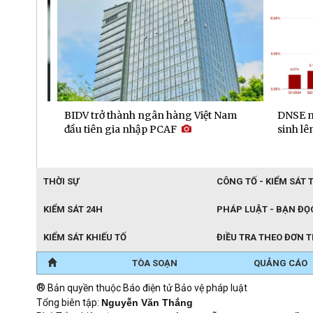
gay
BIDV trở thành ngân hàng Việt Nam
DNSE mở 
trong
đầu tiên gia nhập PCAF
sinh lên 
THỜI SỰ
CÔNG TỐ - KIỂM SÁT 
KIỂM SÁT 24H
PHÁP LUẬT - BẠN ĐỌ
KIỂM SÁT KHIẾU TỐ
ĐIỀU TRA THEO ĐƠN 
TÒA SOẠN
QUẢNG CÁO
®
Bản quyền thuộc Báo điện tử Bảo vệ pháp luật
Tổng biên tập:
Nguyễn Văn Thắng