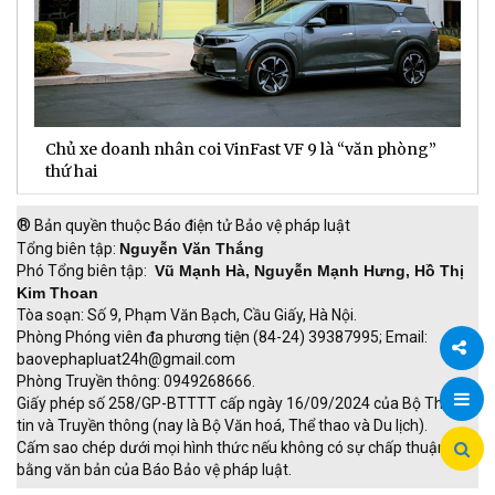
Chủ xe doanh nhân coi VinFast VF 9 là “văn phòng”
T
thứ hai
t
®
Bản quyền thuộc Báo điện tử Bảo vệ pháp luật
Tổng biên tập:
Nguyễn Văn Thắng
Phó Tổng biên tập:
Vũ Mạnh Hà, Nguyễn Mạnh Hưng, Hồ Thị
Kim Thoan
Tòa soạn: Số 9, Phạm Văn Bạch, Cầu Giấy, Hà Nội.
Phòng Phóng viên đa phương tiện (84-24) 39387995; Email:
baovephapluat24h@gmail.com
Phòng Truyền thông: 0949268666.
Chia
Giấy phép số 258/GP-BTTTT cấp ngày 16/09/2024 của Bộ Thông
tin và Truyền thông (nay là Bộ Văn hoá, Thể thao và Du lịch).
sẻ
Cấm sao chép dưới mọi hình thức nếu không có sự chấp thuận
bằng văn bản của Báo Bảo vệ pháp luật.