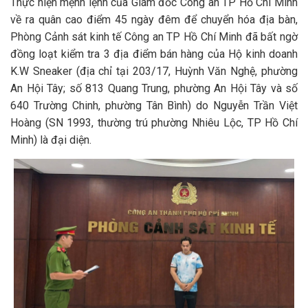
Thực hiện mệnh lệnh của Giám đốc Công an TP Hồ Chí Minh
về ra quân cao điểm 45 ngày đêm để chuyển hóa địa bàn,
Phòng Cảnh sát kinh tế Công an TP Hồ Chí Minh đã bất ngờ
đồng loạt kiểm tra 3 địa điểm bán hàng của Hộ kinh doanh
K.W Sneaker (địa chỉ tại 203/17, Huỳnh Văn Nghệ, phường
An Hội Tây; số 813 Quang Trung, phường An Hội Tây và số
640 Trường Chinh, phường Tân Bình) do Nguyễn Trần Việt
Hoàng (SN 1993, thường trú phường Nhiêu Lộc, TP Hồ Chí
Minh) là đại diện.