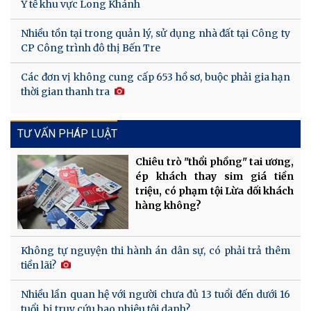
Y tế khu vực Long Khánh
Nhiều tồn tại trong quản lý, sử dụng nhà đất tại Công ty
CP Công trình đô thị Bến Tre
Các đơn vị không cung cấp 653 hồ sơ, buộc phải gia hạn
thời gian thanh tra
TƯ VẤN PHÁP LUẬT
Chiêu trò "thổi phồng" tai ương,
ép khách thay sim giá tiền
triệu, có phạm tội Lừa dối khách
hàng không?
Không tự nguyện thi hành án dân sự, có phải trả thêm
tiền lãi?
Nhiều lần quan hệ với người chưa đủ 13 tuổi đến dưới 16
tuổi, bị truy cứu bao nhiêu tội danh?