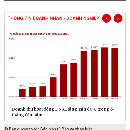
THÔNG TIN DOANH NHÂN - DOANH NGHIỆP
ế
Doanh thu hoạt động DNSE tăng gần 60% trong 6
Đ
tháng đầu năm
đ
®
Bản quyền thuộc Báo điện tử Bảo vệ pháp luật