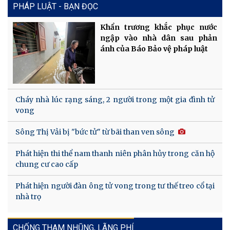
PHÁP LUẬT - BẠN ĐỌC
Khẩn trương khắc phục nước
ngập vào nhà dân sau phản
ánh của Báo Bảo vệ pháp luật
Cháy nhà lúc rạng sáng, 2 người trong một gia đình tử
vong
Sông Thị Vải bị "bức tử" từ bãi than ven sông
Phát hiện thi thể nam thanh niên phân hủy trong căn hộ
chung cư cao cấp
Phát hiện người đàn ông tử vong trong tư thế treo cổ tại
nhà trọ
CHỐNG THAM NHŨNG, LÃNG PHÍ