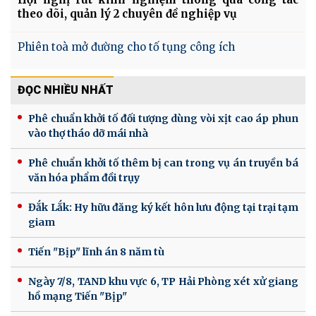
theo dõi, quản lý 2 chuyên đề nghiệp vụ
Phiên toà mở đường cho tố tụng công ích
ĐỌC NHIỀU NHẤT
Phê chuẩn khởi tố đối tượng dùng vòi xịt cao áp phun
vào thợ tháo dỡ mái nhà
Phê chuẩn khởi tố thêm bị can trong vụ án truyền bá
văn hóa phẩm đồi trụy
Đắk Lắk: Hy hữu đăng ký kết hôn lưu động tại trại tạm
giam
Tiến "Bịp" lĩnh án 8 năm tù
Ngày 7/8, TAND khu vực 6, TP Hải Phòng xét xử giang
hồ mạng Tiến "Bịp"