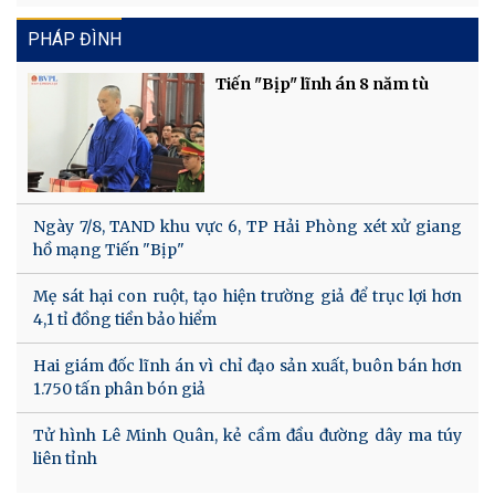
PHÁP ĐÌNH
Tiến "Bịp" lĩnh án 8 năm tù
Ngày 7/8, TAND khu vực 6, TP Hải Phòng xét xử giang
hồ mạng Tiến "Bịp"
Mẹ sát hại con ruột, tạo hiện trường giả để trục lợi hơn
4,1 tỉ đồng tiền bảo hiểm
Hai giám đốc lĩnh án vì chỉ đạo sản xuất, buôn bán hơn
1.750 tấn phân bón giả
Tử hình Lê Minh Quân, kẻ cầm đầu đường dây ma túy
liên tỉnh