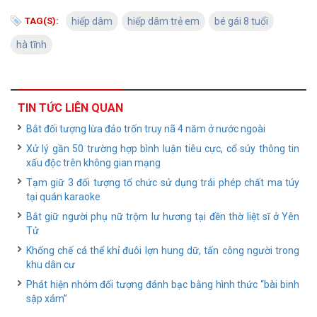
TAG(S):
hiếp dâm
hiếp dâm trẻ em
bé gái 8 tuổi
hà tĩnh
TIN TỨC LIÊN QUAN
Bắt đối tượng lừa đảo trốn truy nã 4 năm ở nước ngoài
Xử lý gần 50 trường hợp bình luận tiêu cực, cổ súy thông tin
xấu độc trên không gian mạng
Tạm giữ 3 đối tượng tổ chức sử dụng trái phép chất ma túy
tại quán karaoke
Bắt giữ người phụ nữ trộm lư hương tại đền thờ liệt sĩ ở Yên
Tử
Khống chế cá thể khỉ đuôi lợn hung dữ, tấn công người trong
khu dân cư
Phát hiện nhóm đối tượng đánh bạc bằng hình thức “bài binh
sập xám”