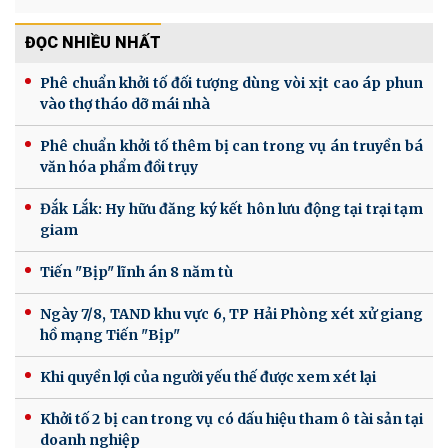
ĐỌC NHIỀU NHẤT
Phê chuẩn khởi tố đối tượng dùng vòi xịt cao áp phun
vào thợ tháo dỡ mái nhà
Phê chuẩn khởi tố thêm bị can trong vụ án truyền bá
văn hóa phẩm đồi trụy
Đắk Lắk: Hy hữu đăng ký kết hôn lưu động tại trại tạm
giam
Tiến "Bịp" lĩnh án 8 năm tù
Ngày 7/8, TAND khu vực 6, TP Hải Phòng xét xử giang
hồ mạng Tiến "Bịp"
Khi quyền lợi của người yếu thế được xem xét lại
Khởi tố 2 bị can trong vụ có dấu hiệu tham ô tài sản tại
doanh nghiệp