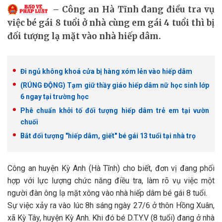
Công an Hà Tĩnh đang điều tra vụ
việc bé gái 8 tuổi ở nhà cùng em gái 4 tuổi thì bị
đối tượng lạ mặt vào nhà hiếp dâm.
Đi ngủ không khoá cửa bị hàng xóm lẻn vào hiếp dâm
(RÚNG ĐỘNG) Tạm giữ thầy giáo hiếp dâm nữ học sinh lớp
6 ngay tại trường học
Phê chuẩn khởi tố đối tượng hiếp dâm trẻ em tại vườn
chuối
Bắt đối tượng "hiếp dâm, giết" bé gái 13 tuổi tại nhà trọ
Công an huyện Kỳ Anh (Hà Tĩnh) cho biết, đơn vị đang phối
hợp với lực lượng chức năng điều tra, làm rõ vụ việc một
người đàn ông lạ mặt xông vào nhà hiếp dâm bé gái 8 tuổi.
Sự việc xảy ra vào lúc 8h sáng ngày 27/6 ở thôn Hồng Xuân,
xã Kỳ Tây, huyện Kỳ Anh. Khi đó bé D.T.Y.V (8 tuổi) đang ở nhà