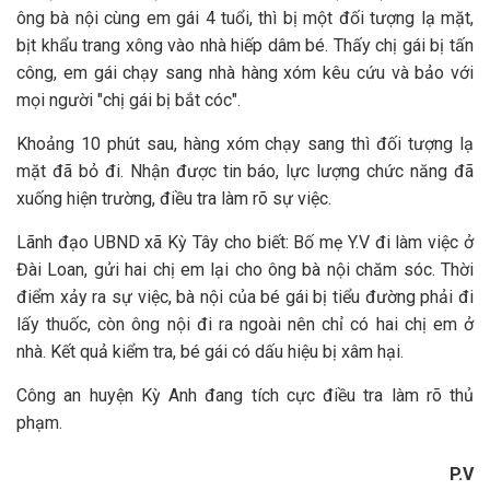
ông bà nội cùng em gái 4 tuổi, thì bị một đối tượng lạ mặt,
bịt khẩu trang xông vào nhà hiếp dâm bé. Thấy chị gái bị tấn
công, em gái chạy sang nhà hàng xóm kêu cứu và bảo với
mọi người "chị gái bị bắt cóc".
Khoảng 10 phút sau, hàng xóm chạy sang thì đối tượng lạ
mặt đã bỏ đi. Nhận được tin báo, lực lượng chức năng đã
xuống hiện trường, điều tra làm rõ sự việc.
Lãnh đạo UBND xã Kỳ Tây cho biết: Bố mẹ Y.V đi làm việc ở
Đài Loan, gửi hai chị em lại cho ông bà nội chăm sóc. Thời
điểm xảy ra sự việc, bà nội của bé gái bị tiểu đường phải đi
lấy thuốc, còn ông nội đi ra ngoài nên chỉ có hai chị em ở
nhà. Kết quả kiểm tra, bé gái có dấu hiệu bị xâm hại.
Công an huyện Kỳ Anh đang tích cực điều tra làm rõ thủ
phạm.
P.V