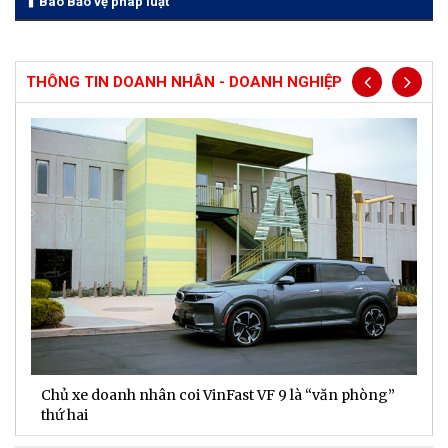
Báo Bảo vệ pháp luật
THÔNG TIN DOANH NHÂN - DOANH NGHIỆP
Chủ xe doanh nhân coi VinFast VF 9 là “văn phòng”
T
thứ hai
t