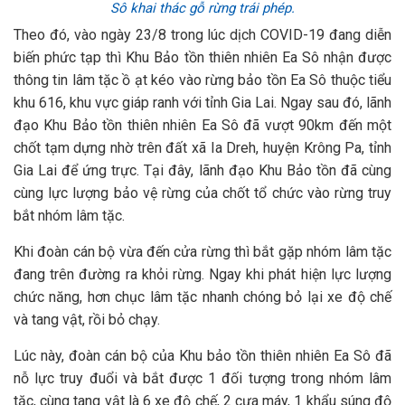
Sô khai thác gỗ rừng trái phép.
Theo đó, vào ngày 23/8 trong lúc dịch COVID-19 đang diễn
biến phức tạp thì Khu Bảo tồn thiên nhiên Ea Sô nhận được
thông tin lâm tặc ồ ạt kéo vào rừng bảo tồn Ea Sô thuộc tiểu
khu 616, khu vực giáp ranh với tỉnh Gia Lai. Ngay sau đó, lãnh
đạo Khu Bảo tồn thiên nhiên Ea Sô đã vượt 90km đến một
chốt tạm dựng nhờ trên đất xã Ia Dreh, huyện Krông Pa, tỉnh
Gia Lai để ứng trực. Tại đây, lãnh đạo Khu Bảo tồn đã cùng
cùng lực lượng bảo vệ rừng của chốt tổ chức vào rừng truy
bắt nhóm lâm tặc.
Khi đoàn cán bộ vừa đến cửa rừng thì bắt gặp nhóm lâm tặc
đang trên đường ra khỏi rừng. Ngay khi phát hiện lực lượng
chức năng, hơn chục lâm tặc nhanh chóng bỏ lại xe độ chế
và tang vật, rồi bỏ chạy.
Lúc này, đoàn cán bộ của Khu bảo tồn thiên nhiên Ea Sô đã
nỗ lực truy đuổi và bắt được 1 đối tượng trong nhóm lâm
tặc, cùng tang vật là 6 xe độ chế, 2 cưa máy, 1 khẩu súng độ