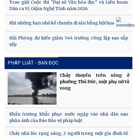
Trao giải Cuộc thi "Đại sứ Văn hóa đọc" và Liên hoan
Dân ca Ví, Giặm Nghệ Tĩnh năm 2026
Khi những bạn nhỏ kể chuyện di sản bằng hội họa
Hải Phòng dự kiến giảm 544 trường công lập sau sắp
xếp
PHÁP LUẬT - BẠN ĐỌC
Cháy thuyền trên sông ở
phường Thủ Đức, một phụ nữ tử
vong
Khẩn trương khắc phục nước ngập vào nhà dân sau
phản ánh của Báo Bảo vệ pháp luật
Cháy nhà lúc rạng sáng, 2 người trong một gia đình tử