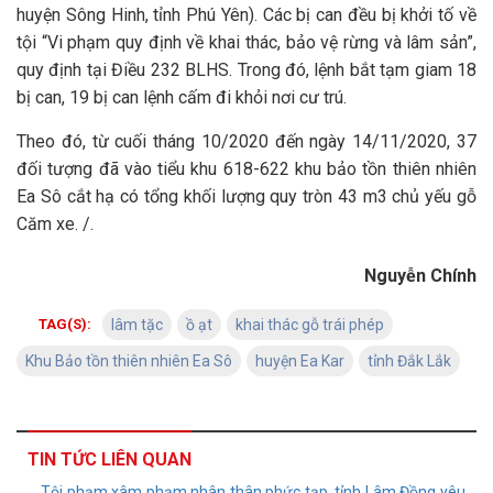
huyện Sông Hinh, tỉnh Phú Yên). Các bị can đều bị khởi tố về
tội “Vi phạm quy định về khai thác, bảo vệ rừng và lâm sản”,
quy định tại Điều 232 BLHS. Trong đó, lệnh bắt tạm giam 18
bị can, 19 bị can lệnh cấm đi khỏi nơi cư trú.
Theo đó, từ cuối tháng 10/2020 đến ngày 14/11/2020, 37
đối tượng đã vào tiểu khu 618-622 khu bảo tồn thiên nhiên
Ea Sô cắt hạ có tổng khối lượng quy tròn 43 m3 chủ yếu gỗ
Căm xe. /.
Nguyễn Chính
TAG(S):
lâm tặc
ồ ạt
khai thác gỗ trái phép
Khu Bảo tồn thiên nhiên Ea Sô
huyện Ea Kar
tỉnh Đắk Lắk
TIN TỨC LIÊN QUAN
Tội phạm xâm phạm nhân thân phức tạp, tỉnh Lâm Đồng yêu