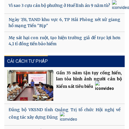
Vì sao 3 cựu cán bộ phường ở Huế lĩnh án 9 năm tù?
Ngày 7/8, TAND khu vực 6, TP Hải Phòng xét xử giang
hồ mạng Tiến "Bịp"
Mẹ sát hại con ruột, tạo hiện trường giả để trục lợi hơn
4,1 tỉ đồng tiền bảo hiểm
CẢI CÁCH TƯ PHÁP
Gần 35 năm tận tụy cống hiến,
lan tỏa hình ảnh người cán bộ
Kiểm sát tiêu biểu
Đảng bộ VKSND tỉnh Quảng Trị tổ chức Hội nghị về
công tác xây dựng Đảng