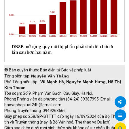
DNSE mở rộng quy mô thị phần phái sinh lên hơn 6
V
lần sau hơn hai năm
q
®
Bản quyền thuộc Báo điện tử Bảo vệ pháp luật
Tổng biên tập:
Nguyễn Văn Thắng
Phó Tổng biên tập:
Vũ Mạnh Hà, Nguyễn Mạnh Hưng, Hồ Thị
Kim Thoan
Tòa soạn: Số 9, Phạm Văn Bạch, Cầu Giấy, Hà Nội.
Phòng Phóng viên đa phương tiện (84-24) 39387995; Email:
baovephapluat24h@gmail.com
Phòng Truyền thông: 0949268666.
Chia
Giấy phép số 258/GP-BTTTT cấp ngày 16/09/2024 của Bộ Thông
tin và Truyền thông (nay là Bộ Văn hoá, Thể thao và Du lịch).
sẻ
Cấm sao chép dưới mọi hình thức nếu không có sự chấp thuận