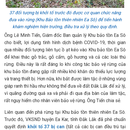
37 đối tượng bị khởi tố trước đó được cơ quan chức năng
đưa vào rừng (Khu Bảo tồn thiên nhiên Ea Sô) để tiến hành
khám nghiệm hiện trường, điều tra xử lý theo quy định.
Ông Lê Minh Tiến, Giám đốc Ban quản lý Khu bảo tồn Ea Sô
cho biết, lợi dụng tình hình dịch bệnh COVID-19, thời gian
qua nhiều đối tượng liên tục ồ ạt kéo vào Khu bảo tồn Ea Sô
để khai thác gỗ trắc, gỗ cẩm, gỗ hương và cả các loài thú
rừng. Điều này là rất đáng lo khi công tác bảo vệ rừng của
khu bảo tồn đang gặp rất nhiều khó khăn do thiếu lực lượng
và trang thiết bị. Hơn nữa, khi bắt được lâm tặc ở những vùng
giáp ranh thì hầu như không thể đưa về đất Đắk Lắk để xử lý,
vì quãng đường quá xa và phải đi qua địa bàn của lâm tặc,
rất nguy hiểm cho nhân viên bảo vệ rừng. Ông Tiến chia sẻ.
Liên quan đến phá rừng tại Khu bảo tồn thiên nhiên Ea Sô.
Trước đó, VKSND huyện Ea Kar, tỉnh Đắk Lắk đã phê chuẩn
quyết định
khởi tố 37 bị can
(tất cả các bị can đều trú tại