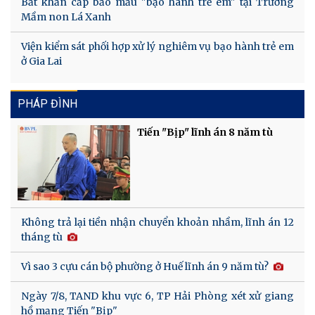
Bắt khẩn cấp bảo mẫu "bạo hành trẻ em" tại Trường
Mầm non Lá Xanh
Viện kiểm sát phối hợp xử lý nghiêm vụ bạo hành trẻ em
ở Gia Lai
PHÁP ĐÌNH
Tiến "Bịp" lĩnh án 8 năm tù
Không trả lại tiền nhận chuyển khoản nhầm, lĩnh án 12
tháng tù
Vì sao 3 cựu cán bộ phường ở Huế lĩnh án 9 năm tù?
Ngày 7/8, TAND khu vực 6, TP Hải Phòng xét xử giang
hồ mạng Tiến "Bịp"