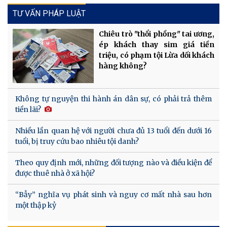
TƯ VẤN PHÁP LUẬT
Chiêu trò "thổi phồng" tai ương,
ép khách thay sim giá tiền
triệu, có phạm tội Lừa dối khách
hàng không?
Không tự nguyện thi hành án dân sự, có phải trả thêm
tiền lãi?
Nhiều lần quan hệ với người chưa đủ 13 tuổi đến dưới 16
tuổi, bị truy cứu bao nhiêu tội danh?
Theo quy định mới, những đối tượng nào và điều kiện để
được thuê nhà ở xã hội?
“Bẫy” nghĩa vụ phát sinh và nguy cơ mất nhà sau hơn
một thập kỷ