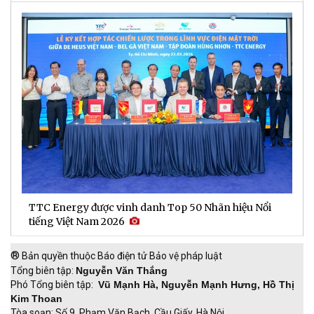
TTC Energy được vinh danh Top 50 Nhãn hiệu Nổi
N
tiếng Việt Nam 2026
c
®
Bản quyền thuộc Báo điện tử Bảo vệ pháp luật
Tổng biên tập:
Nguyễn Văn Thắng
Phó Tổng biên tập:
Vũ Mạnh Hà, Nguyễn Mạnh Hưng, Hồ Thị
Kim Thoan
Tòa soạn: Số 9, Phạm Văn Bạch, Cầu Giấy, Hà Nội.