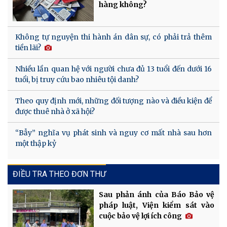
hàng không?
Không tự nguyện thi hành án dân sự, có phải trả thêm
tiền lãi?
Nhiều lần quan hệ với người chưa đủ 13 tuổi đến dưới 16
tuổi, bị truy cứu bao nhiêu tội danh?
Theo quy định mới, những đối tượng nào và điều kiện để
được thuê nhà ở xã hội?
“Bẫy” nghĩa vụ phát sinh và nguy cơ mất nhà sau hơn
một thập kỷ
ĐIỀU TRA THEO ĐƠN THƯ
Sau phản ánh của Báo Bảo vệ
pháp luật, Viện kiểm sát vào
cuộc bảo vệ lợi ích công