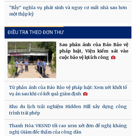
“Bẫy” nghĩa vụ phát sinh và nguy cơ mất nhà sau hơn
một thập kỷ
ĐIỀU TRA THEO ĐƠN THƯ
Sau phản ánh của Báo Bảo vệ
pháp luật, Viện kiểm sát vào
cuộc bảo vệ lợi ích công
Từ phản ánh của Báo Bảo vệ pháp luật: Xem xét khởi tố
vụ án sau khi có kết quả giám định
Khu du lịch trải nghiệm Hidden Hill xây dựng công
trình trái phép
Thanh Hóa: VKSND tối cao xem xét đơn đề nghị kháng
nghị Giám đốc thẩm của công dân