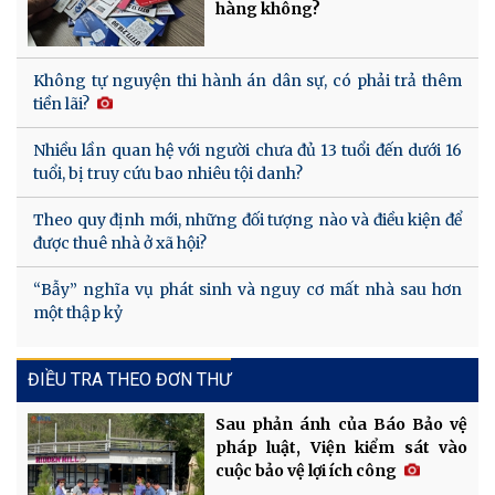
hàng không?
Không tự nguyện thi hành án dân sự, có phải trả thêm
tiền lãi?
Nhiều lần quan hệ với người chưa đủ 13 tuổi đến dưới 16
tuổi, bị truy cứu bao nhiêu tội danh?
Theo quy định mới, những đối tượng nào và điều kiện để
được thuê nhà ở xã hội?
“Bẫy” nghĩa vụ phát sinh và nguy cơ mất nhà sau hơn
một thập kỷ
ĐIỀU TRA THEO ĐƠN THƯ
Sau phản ánh của Báo Bảo vệ
pháp luật, Viện kiểm sát vào
cuộc bảo vệ lợi ích công