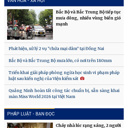
VĂN HÓA - XÃ HỘI
Bắc Bộ và Bắc Trung Bộ tiếp tục
mưa dông, nhiều vùng biển gió
mạnh
Phát hiện, xử lý 2 vụ “chứa mại dâm” tại Đồng Nai
Bắc Bộ và Bắc Trung Bộ mưa lớn, có nơi trên 180mm
Triển khai giải pháp phòng ngừa học sinh vi phạm pháp
luật sau kiến nghị của Viện kiểm sát
Quảng Ninh hoàn tất công tác chuẩn bị, sẵn sàng khai
màn Miss World 2026 tại Việt Nam
PHÁP LUẬT - BẠN ĐỌC
Cháy nhà lúc rạng sáng, 2 người