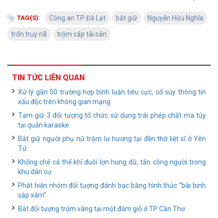
TAG(S):
Công an TP Đà Lạt
bắt giữ
Nguyễn Hữu Nghĩa
trốn truy nã
trộm cắp tài sản
TIN TỨC LIÊN QUAN
Xử lý gần 50 trường hợp bình luận tiêu cực, cổ súy thông tin
xấu độc trên không gian mạng
Tạm giữ 3 đối tượng tổ chức sử dụng trái phép chất ma túy
tại quán karaoke
Bắt giữ người phụ nữ trộm lư hương tại đền thờ liệt sĩ ở Yên
Tử
Khống chế cá thể khỉ đuôi lợn hung dữ, tấn công người trong
khu dân cư
Phát hiện nhóm đối tượng đánh bạc bằng hình thức “bài binh
sập xám”
Bắt đối tượng trộm vàng tại một đám giỗ ở TP Cần Thơ