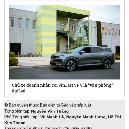
Chủ xe doanh nhân coi VinFast VF 9 là “văn phòng”
T
thứ hai
t
®
Bản quyền thuộc Báo điện tử Bảo vệ pháp luật
Tổng biên tập:
Nguyễn Văn Thắng
Phó Tổng biên tập:
Vũ Mạnh Hà, Nguyễn Mạnh Hưng, Hồ Thị
Kim Thoan
Tòa soạn: Số 9, Phạm Văn Bạch, Cầu Giấy, Hà Nội.