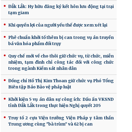
Đắk Lắk: Hy hữu đăng ký kết hôn lưu động tại trại
tạm giam
Khi quyền lợi của người yếu thế được xem xét lại
Phê chuẩn khởi tố thêm bị can trong vụ án truyền
bá văn hóa phẩm đồi trụy
Quy chế mới về cho thôi giữ chức vụ, từ chức, miễn
nhiệm, tạm đình chỉ công tác đối với công chức
trong ngành Kiểm sát nhân dân
Đồng chí Hồ Thị Kim Thoan giữ chức vụ Phó Tổng
Biên tập Báo Bảo vệ pháp luật
Khởi kiện 5 vụ án dân sự công ích: Dấu ấn VKSND
tỉnh Đắk Lắk trong thực hiện Nghị quyết 205
Truy tố 2 cựu Viện trưởng Viện Pháp y tâm thần
Trung ương cùng "bà trùm” và 62 bị can