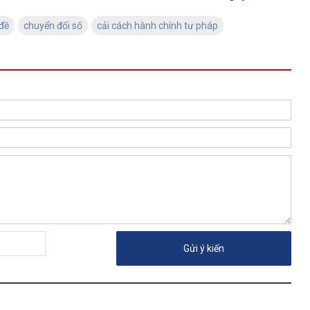
đề
chuyển đổi số
cải cách hành chính tư pháp