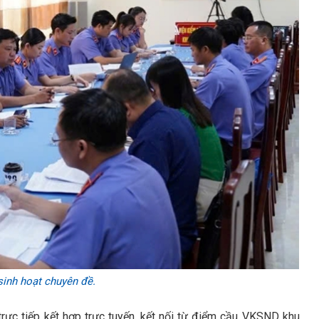
sinh hoạt chuyên đề.
rực tiếp kết hợp trực tuyến, kết nối từ điểm cầu VKSND khu