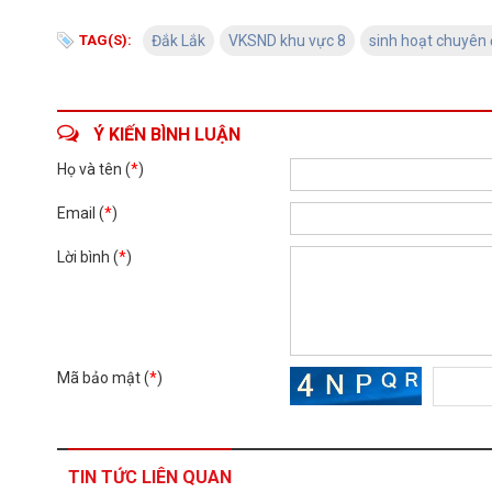
TAG(S):
Đắk Lắk
VKSND khu vực 8
sinh hoạt chuyên 
Ý KIẾN BÌNH LUẬN
Họ và tên (
*
)
Email (
*
)
Lời bình (
*
)
Mã bảo mật (
*
)
TIN TỨC LIÊN QUAN