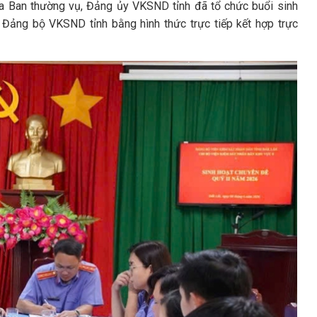
ủa Ban thường vụ, Đảng ủy VKSND tỉnh đã tổ chức buổi sinh
 Đảng bộ VKSND tỉnh bằng hình thức trực tiếp kết hợp trực