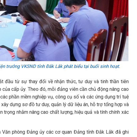
ện trưởng VKSND tỉnh Đắk Lắk phát biểu tại buổi sinh hoạt.
t đầu từ sự thay đổi về nhận thức, tư duy và tinh thần tiên
trò của cấp ủy. Theo đó, mỗi đảng viên cần chủ động nâng cao
c các phần mềm nghiệp vụ, công cụ số và các ứng dụng trí tuệ
ây dựng sơ đồ tư duy, quản lý dữ liệu án, hỗ trợ tổng hợp và
n trọng nhằm nâng cao chất lượng, hiệu quả và tính chính xác
nh Văn phòng Đảng ủy các cơ quan Đảng tỉnh Đắk Lắk đã ghi