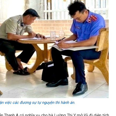
ận việc các đương sự tự nguyện thi hành án.
n Thanh A có nghĩa vụ cho bà Lường Thị Y mở lối đi diện tích