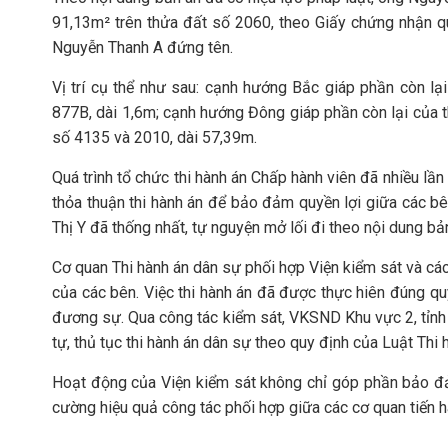
91,13m² trên thửa đất số 2060, theo Giấy chứng nhận
Nguyễn Thanh A đứng tên.
Vị trí cụ thể như sau: cạnh hướng Bắc giáp phần còn l
877B, dài 1,6m; cạnh hướng Đông giáp phần còn lại của 
số 4135 và 2010, dài 57,39m.
Quá trình tổ chức thi hành án Chấp hành viên đã nhiều l
thỏa thuận thi hành án để bảo đảm quyền lợi giữa các b
Thị Y đã thống nhất, tự nguyện mở lối đi theo nội dung bả
Cơ quan Thi hành án dân sự phối hợp Viện kiểm sát và các 
của các bên. Việc thi hành án đã được thực hiên đúng qu
đương sự. Qua công tác kiểm sát, VKSND Khu vực 2, tỉnh
tự, thủ tục thi hành án dân sự theo quy định của Luật Thi
Hoạt động của Viện kiểm sát không chỉ góp phần bảo đả
cường hiệu quả công tác phối hợp giữa các cơ quan tiến hà