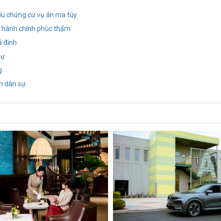
iếu chứng cứ vụ án ma túy
án hành chính phúc thẩm
ả định
sự
g
n dân sự