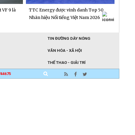
 VF 9 là
TTC Energy được vinh danh Top 50
Người 
"gieo"
Nhãn hiệu Nổi tiếng Việt Nam 2026
TIN ĐƯỜNG DÂY NÓNG
VĂN HÓA - XÃ HỘI
THỂ THAO - GIẢI TRÍ
744675