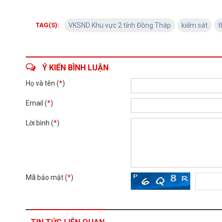
TAG(S):
VKSND Khu vực 2 tỉnh Đồng Tháp
kiểm sát
t
Ý KIẾN BÌNH LUẬN
Họ và tên (
*
)
Email (
*
)
Lời bình (
*
)
Mã bảo mật (
*
)