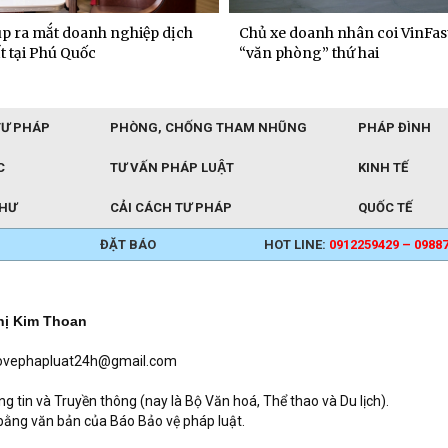
p ra mắt doanh nghiệp dịch
Chủ xe doanh nhân coi VinFast
t tại Phú Quốc
“văn phòng” thứ hai
TƯ PHÁP
PHÒNG, CHỐNG THAM NHŨNG
PHÁP ĐÌNH
C
TƯ VẤN PHÁP LUẬT
KINH TẾ
THƯ
CẢI CÁCH TƯ PHÁP
QUỐC TẾ
ĐẶT BÁO
HOT LINE:
0912259429 – 0988
hị Kim Thoan
baovephapluat24h@gmail.com
in và Truyền thông (nay là Bộ Văn hoá, Thể thao và Du lịch).
bằng văn bản của Báo Bảo vệ pháp luật.