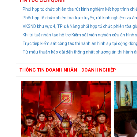
TIN TỨC LIÊN QUAN
Phối hợp tổ chức phiên tòa rút kinh nghiệm kết hợp trình ch
Phối hợp tổ chức phiên tòa trực tuyến, rút kinh nghiệm vụ 
VKSND khu vực 4, TP Đà Nẵng phối hợp tổ chức phiên tòa gi
Khi trí tuệ nhân tạo hỗ trợ Kiểm sát viên nghiên cứu án hình 
Trực tiếp kiểm sát công tác thi hành án hình sự tại cộng đồn
Từ mâu thuẫn kéo dài đến thống nhất phương án thi hành á
THÔNG TIN DOANH NHÂN - DOANH NGHIỆP