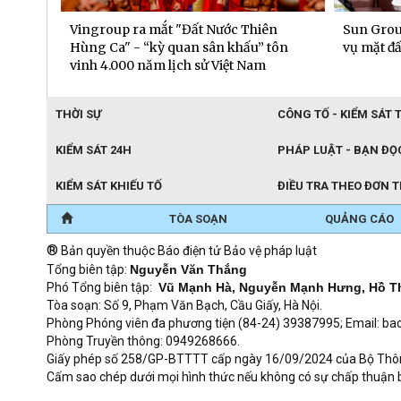
phái
Vingroup ra mắt "Đất Nước Thiên
Sun Grou
ăm
Hùng Ca" - “kỳ quan sân khấu” tôn
vụ mặt đấ
vinh 4.000 năm lịch sử Việt Nam
THỜI SỰ
CÔNG TỐ - KIỂM SÁT 
KIỂM SÁT 24H
PHÁP LUẬT - BẠN ĐỌ
KIỂM SÁT KHIẾU TỐ
ĐIỀU TRA THEO ĐƠN 
TÒA SOẠN
QUẢNG CÁO
®
Bản quyền thuộc Báo điện tử Bảo vệ pháp luật
Tổng biên tập:
Nguyễn Văn Thắng
Phó Tổng biên tập:
Vũ Mạnh Hà, Nguyễn Mạnh Hưng, Hồ T
Tòa soạn: Số 9, Phạm Văn Bạch, Cầu Giấy, Hà Nội.
Phòng Phóng viên đa phương tiện (84-24) 39387995; Email: 
Phòng Truyền thông: 0949268666.
Giấy phép số 258/GP-BTTTT cấp ngày 16/09/2024 của Bộ Thông t
Cấm sao chép dưới mọi hình thức nếu không có sự chấp thuận 