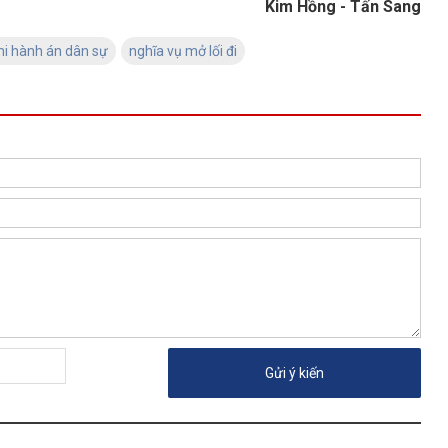
Kim Hồng - Tấn Sang
hi hành án dân sự
nghĩa vụ mở lối đi