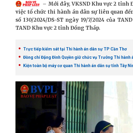
Mới đây, VKSND Khu vực 2 tỉnh 
việc tổ chức thi hành án dân sự liên quan đế
số 130/2024/DS-ST ngày 19/7/2024 của TAND
TAND Khu vực 2 tỉnh Đồng Tháp.
Trực tiếp kiểm sát tại Thi hành án dân sự TP Cần Thơ
Đồng chí Đặng Đình Quyền giữ chức vụ Trưởng Thi hành 
Kiện toàn bộ máy cơ quan Thi hành án dân sự tỉnh Tây Ni