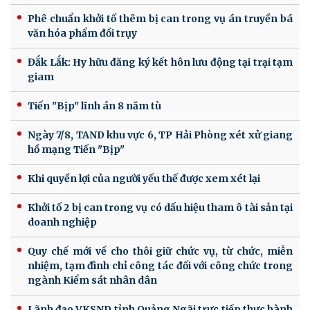
Phê chuẩn khởi tố thêm bị can trong vụ án truyền bá
văn hóa phẩm đồi trụy
Đắk Lắk: Hy hữu đăng ký kết hôn lưu động tại trại tạm
giam
Tiến "Bịp" lĩnh án 8 năm tù
Ngày 7/8, TAND khu vực 6, TP Hải Phòng xét xử giang
hồ mạng Tiến "Bịp"
Khi quyền lợi của người yếu thế được xem xét lại
Khởi tố 2 bị can trong vụ có dấu hiệu tham ô tài sản tại
doanh nghiệp
Quy chế mới về cho thôi giữ chức vụ, từ chức, miễn
nhiệm, tạm đình chỉ công tác đối với công chức trong
ngành Kiểm sát nhân dân
Lãnh đạo VKSND tỉnh Quảng Ngãi trực tiếp thực hành