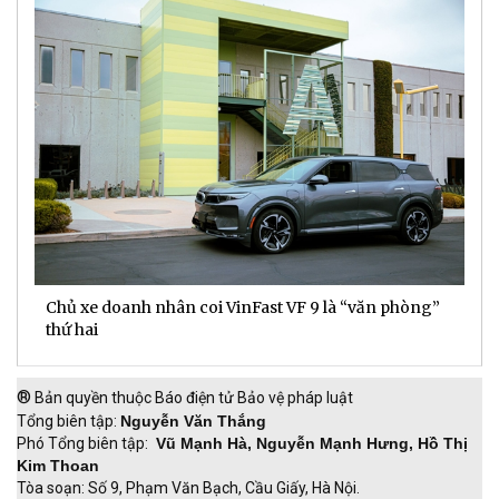
Chủ xe doanh nhân coi VinFast VF 9 là “văn phòng”
T
thứ hai
t
®
Bản quyền thuộc Báo điện tử Bảo vệ pháp luật
Tổng biên tập:
Nguyễn Văn Thắng
Phó Tổng biên tập:
Vũ Mạnh Hà, Nguyễn Mạnh Hưng, Hồ Thị
Kim Thoan
Tòa soạn: Số 9, Phạm Văn Bạch, Cầu Giấy, Hà Nội.