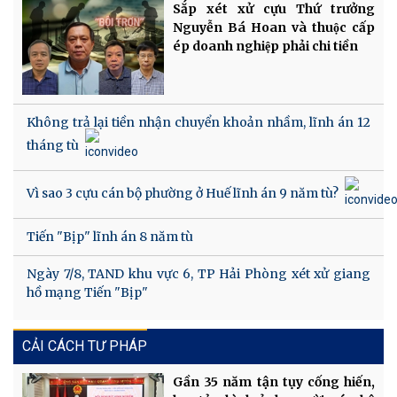
Sắp xét xử cựu Thứ trưởng
Nguyễn Bá Hoan và thuộc cấp
ép doanh nghiệp phải chi tiền
Không trả lại tiền nhận chuyển khoản nhầm, lĩnh án 12
tháng tù
Vì sao 3 cựu cán bộ phường ở Huế lĩnh án 9 năm tù?
Tiến "Bịp" lĩnh án 8 năm tù
Ngày 7/8, TAND khu vực 6, TP Hải Phòng xét xử giang
hồ mạng Tiến "Bịp"
CẢI CÁCH TƯ PHÁP
Gần 35 năm tận tụy cống hiến,