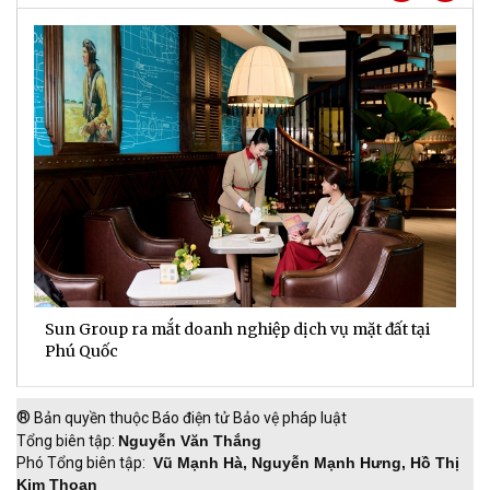
Sun Group ra mắt doanh nghiệp dịch vụ mặt đất tại
C
m
Phú Quốc
t
®
Bản quyền thuộc Báo điện tử Bảo vệ pháp luật
Tổng biên tập:
Nguyễn Văn Thắng
Phó Tổng biên tập:
Vũ Mạnh Hà, Nguyễn Mạnh Hưng, Hồ Thị
Kim Thoan