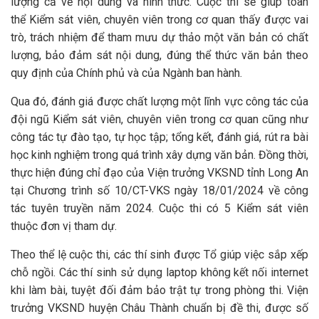
lượng cả về nội dung và hình thức. Cuộc thi sẽ giúp toàn
thể Kiểm sát viên, chuyên viên trong cơ quan thấy được vai
trò, trách nhiệm để tham mưu dự thảo một văn bản có chất
lượng, bảo đảm sát nội dung, đúng thể thức văn bản theo
quy định của Chính phủ và của Ngành ban hành.
Qua đó, đánh giá được chất lượng một lĩnh vực công tác của
đội ngũ Kiểm sát viên, chuyên viên trong cơ quan cũng như
công tác tự đào tạo, tự học tập; tổng kết, đánh giá, rút ra bài
học kinh nghiệm trong quá trình xây dựng văn bản. Đồng thời,
thực hiện đúng chỉ đạo của Viện trưởng VKSND tỉnh Long An
tại Chương trình số 10/CT-VKS ngày 18/01/2024 về công
tác tuyên truyền năm 2024. Cuộc thi có 5 Kiểm sát viên
thuộc đơn vị tham dự.
Theo thể lệ cuộc thi, các thí sinh được Tổ giúp việc sắp xếp
chỗ ngồi. Các thí sinh sử dụng laptop không kết nối internet
khi làm bài, tuyệt đối đảm bảo trật tự trong phòng thi. Viện
trưởng VKSND huyện Châu Thành chuẩn bị đề thi, được số