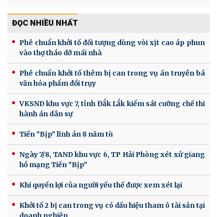
ĐỌC NHIỀU NHẤT
Phê chuẩn khởi tố đối tượng dùng vòi xịt cao áp phun
vào thợ tháo dỡ mái nhà
Phê chuẩn khởi tố thêm bị can trong vụ án truyền bá
văn hóa phẩm đồi trụy
VKSND khu vực 7, tỉnh Đắk Lắk kiểm sát cưỡng chế thi
hành án dân sự
Tiến "Bịp" lĩnh án 8 năm tù
Ngày 7/8, TAND khu vực 6, TP Hải Phòng xét xử giang
hồ mạng Tiến "Bịp"
Khi quyền lợi của người yếu thế được xem xét lại
Khởi tố 2 bị can trong vụ có dấu hiệu tham ô tài sản tại
doanh nghiệp