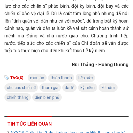
lực cho các chiến sĩ pháo binh, đội kỵ binh, đội bay và các
chiến sĩ bảo vệ đại lễ. Dù là chút tấm lòng nhỏ nhưng đã nói
lên “tình quân với dân như cá với nước”, dù trong bất kỳ hoàn
cảnh nào, quân và dân ta luôn kề vai sát cánh hoàn thành sứ
mệnh mà Đảng và nhà nước giao cho. Chương trình tiếp
nước, tiếp sức cho các chiến sĩ của Chi đoàn sẽ vẫn được
tiếp tục thực hiện cho đến khi kết thúc Lễ kỷ niệm.
Bùi Thắng - Hoàng Dương
TAG(S):
màu áo
thiên thanh
tiếp sức
cho các chiến sĩ
tham gia
đại lễ
kỷ niệm
70 năm
chiến thắng
điện biên phủ
TIN TỨC LIÊN QUAN
VKSQS Quân khu 2 đạt thành tích cao tại Hội thi sáng tạo kỹ