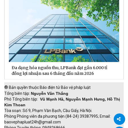
Đa dạng hóa nguồn thu, LPBank đạt gần 6.000 tỉ
H
đồng lợi nhuận sau 6 tháng đầu năm 2026
đ
®
Bản quyền thuộc Báo điện tử Bảo vệ pháp luật
Tổng biên tập:
Nguyễn Văn Thắng
Phó Tổng biên tập:
Vũ Mạnh Hà, Nguyễn Mạnh Hưng, Hồ Thị
Kim Thoan
Tòa soạn: Số 9, Phạm Văn Bạch, Cầu Giấy, Hà Nội.
Phòng Phóng viên đa phương tiện (84-24) 39387995; Email:
baovephapluat24h@gmail.com
Phòng Truyền thông: 0949268666.