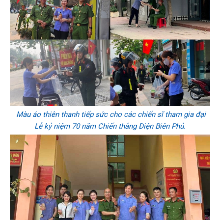
Màu áo thiên thanh tiếp sức cho các chiến sĩ tham gia đại
Lễ kỷ niệm 70 năm Chiến thắng Điện Biên Phủ.