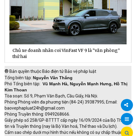
Chủ xe doanh nhân coi VinFast VF 9 là “văn phòng”
T
thứ hai
t
®
Bản quyền thuộc Báo điện tử Bảo vệ pháp luật
Tổng biên tập:
Nguyễn Văn Thắng
Phó Tổng biên tập:
Vũ Mạnh Hà, Nguyễn Mạnh Hưng, Hồ Thị
Kim Thoan
Tòa soạn: Số 9, Phạm Văn Bạch, Cầu Giấy, Hà Nội.
Phòng Phóng viên đa phương tiện (84-24) 39387995; Email:
baovephapluat24h@gmail.com
Phòng Truyền thông: 0949268666.
Chia
Giấy phép số 258/GP-BTTTT cấp ngày 16/09/2024 của Bộ Thông
tin và Truyền thông (nay là Bộ Văn hoá, Thể thao và Du lịch).
sẻ
Cấm sao chép dưới mọi hình thức nếu không có sự chấp thuận