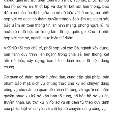
không gian lưu trữ, điện toán đám mây, sao lưu, phục hồi dữ
liệu hồ sơ vụ án; thiết lập và duy trì kết nối liên thông, bảo
đảm an toàn, ổn định giữa cơ sở dữ liệu về hồ sơ vụ án; phối
hợp với cơ quan có thẩm quyền trong việc kiểm tra, giám sát,
bảo đảm an toàn thông tin, an ninh mạng, phòng ngừa rủi ro
hoặc rò rỉ dữ liệu tại Trung tâm dữ liệu quốc gia. Chủ trì, phối
hợp với các bộ, ngành thực hiện thí điểm.
VKSND tối cao chủ trì, phối hợp với các Bộ, ngành xây dựng,
ban hành quy trình liên ngành trong chia sẻ, liên thông, kết
nối dữ liệu; xây dựng, ban hành danh mục dữ liệu dùng
chung.
Cơ quan có thẩm quyền hướng dẫn, cung cấp giải pháp, sản
phẩm bảo mật, dịch vụ chứng thực chữ ký số chuyên dùng
công vụ cho các cơ quan tiến hành tố tụng và người có thẩm
quyền phục vụ ký số văn bản tố tụng, số hóa hồ sơ vụ án,
truyền nhận, lưu trữ, xử lý hồ sơ vụ án điện tử theo quy định
của pháp luật về cơ yếu và chữ ký số chuyên dùng công vụ.