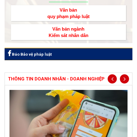
Văn bản
quy phạm pháp luật
Văn bản ngành
Kiểm sát nhân dân
Báo Bảo vệ pháp luật
THÔNG TIN DOANH NHÂN - DOANH NGHIỆP