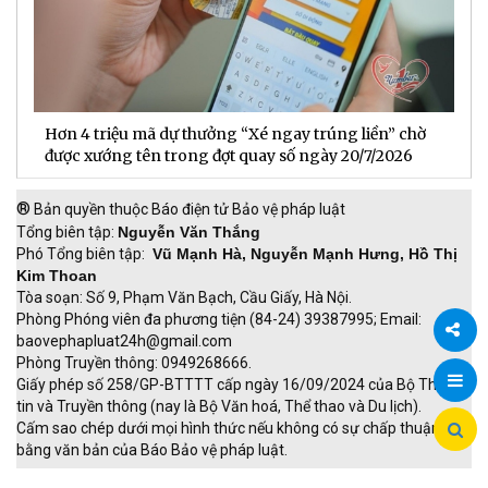
Hơn 4 triệu mã dự thưởng “Xé ngay trúng liền” chờ
B
được xướng tên trong đợt quay số ngày 20/7/2026
n
®
Bản quyền thuộc Báo điện tử Bảo vệ pháp luật
Tổng biên tập:
Nguyễn Văn Thắng
Phó Tổng biên tập:
Vũ Mạnh Hà, Nguyễn Mạnh Hưng, Hồ Thị
Kim Thoan
Tòa soạn: Số 9, Phạm Văn Bạch, Cầu Giấy, Hà Nội.
Phòng Phóng viên đa phương tiện (84-24) 39387995; Email:
baovephapluat24h@gmail.com
Phòng Truyền thông: 0949268666.
Chia
Giấy phép số 258/GP-BTTTT cấp ngày 16/09/2024 của Bộ Thông
tin và Truyền thông (nay là Bộ Văn hoá, Thể thao và Du lịch).
sẻ
Cấm sao chép dưới mọi hình thức nếu không có sự chấp thuận
bằng văn bản của Báo Bảo vệ pháp luật.
TRI NAM GROUP
Giao thông thông minh