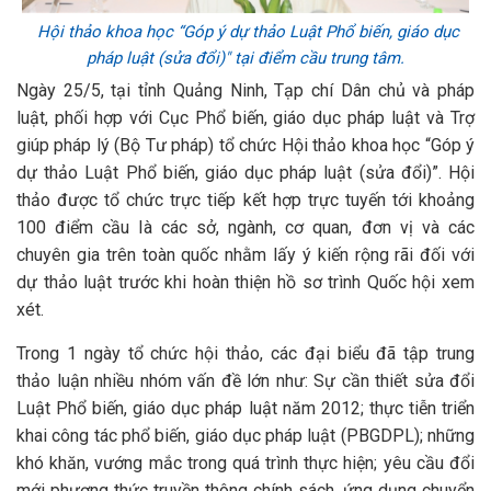
Hội thảo khoa học “Góp ý dự thảo Luật Phổ biến, giáo dục
pháp luật (sửa đổi)" tại điểm cầu trung tâm.
Ngày 25/5, tại tỉnh Quảng Ninh, Tạp chí Dân chủ và pháp
luật, phối hợp với Cục Phổ biến, giáo dục pháp luật và Trợ
giúp pháp lý (Bộ Tư pháp) tổ chức Hội thảo khoa học “Góp ý
dự thảo Luật Phổ biến, giáo dục pháp luật (sửa đổi)”. Hội
thảo được tổ chức trực tiếp kết hợp trực tuyến tới khoảng
100 điểm cầu là các sở, ngành, cơ quan, đơn vị và các
chuyên gia trên toàn quốc nhằm lấy ý kiến rộng rãi đối với
dự thảo luật trước khi hoàn thiện hồ sơ trình Quốc hội xem
xét.
Trong 1 ngày tổ chức hội thảo, các đại biểu đã tập trung
thảo luận nhiều nhóm vấn đề lớn như: Sự cần thiết sửa đổi
Luật Phổ biến, giáo dục pháp luật năm 2012; thực tiễn triển
khai công tác phổ biến, giáo dục pháp luật (PBGDPL); những
khó khăn, vướng mắc trong quá trình thực hiện; yêu cầu đổi
mới phương thức truyền thông chính sách, ứng dụng chuyển