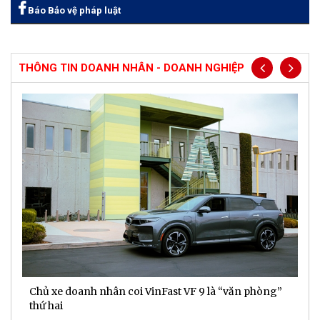
Báo Bảo vệ pháp luật
THÔNG TIN DOANH NHÂN - DOANH NGHIỆP
Chủ xe doanh nhân coi VinFast VF 9 là “văn phòng”
T
thứ hai
t