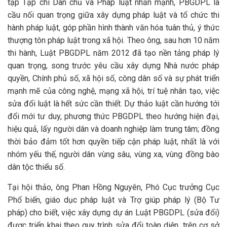
tập Tạp chí Dân chủ và Pháp luật nhấn mạnh, PBGDPL là
cầu nối quan trọng giữa xây dựng pháp luật và tổ chức thi
hành pháp luật, góp phần hình thành văn hóa tuân thủ, ý thức
thượng tôn pháp luật trong xã hội. Theo ông, sau hơn 10 năm
thi hành, Luật PBGDPL năm 2012 đã tạo nền tảng pháp lý
quan trọng, song trước yêu cầu xây dựng Nhà nước pháp
quyền, Chính phủ số, xã hội số, công dân số và sự phát triển
mạnh mẽ của công nghệ, mạng xã hội, trí tuệ nhân tạo, việc
sửa đổi luật là hết sức cần thiết. Dự thảo luật cần hướng tới
đổi mới tư duy, phương thức PBGDPL theo hướng hiện đại,
hiệu quả, lấy người dân và doanh nghiệp làm trung tâm; đồng
thời bảo đảm tốt hơn quyền tiếp cận pháp luật, nhất là với
nhóm yếu thế, người dân vùng sâu, vùng xa, vùng đồng bào
dân tộc thiểu số.
Tại hội thảo, ông Phan Hồng Nguyên, Phó Cục trưởng Cục
Phổ biến, giáo dục pháp luật và Trợ giúp pháp lý (Bộ Tư
pháp) cho biết, việc xây dựng dự án Luật PBGDPL (sửa đổi)
được triển khai theo quy trình sửa đổi toàn diện, trên cơ sở