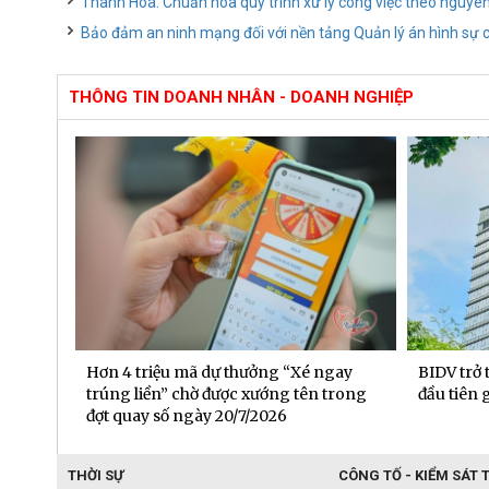
Thanh Hóa: Chuẩn hóa quy trình xử lý công việc theo nguyên 
Bảo đảm an ninh mạng đối với nền tảng Quản lý án hình sự
THÔNG TIN DOANH NHÂN - DOANH NGHIỆP
 đạt
Hơn 4 triệu mã dự thưởng “Xé ngay
BIDV trở
6 tháng
trúng liền” chờ được xướng tên trong
đầu tiên
đợt quay số ngày 20/7/2026
THỜI SỰ
CÔNG TỐ - KIỂM SÁT 