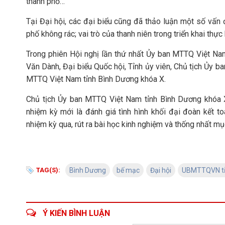
thành phố…
Tại Đại hội, các đại biểu cũng đã thảo luận một số vấn
phố không rác; vai trò của thanh niên trong triển khai thự
Trong phiên Hội nghị lần thứ nhất Ủy ban MTTQ Việt Na
Văn Dành, Đại biểu Quốc hội, Tỉnh ủy viên, Chủ tịch Ủy b
MTTQ Việt Nam tỉnh Bình Dương khóa X.
Chủ tịch Ủy ban MTTQ Việt Nam tỉnh Bình Dương khóa 
nhiệm kỳ mới là đánh giá tình hình khối đại đoàn kết t
nhiệm kỳ qua, rút ra bài học kinh nghiệm và thống nhất mụ
TAG(S):
Bình Dương
bế mạc
Đại hội
UBMTTQVN tỉ
Ý KIẾN BÌNH LUẬN