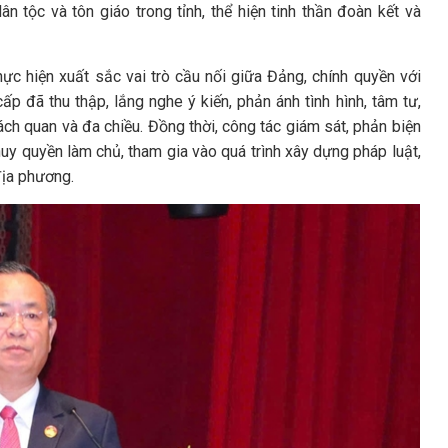
n tộc và tôn giáo trong tỉnh, thể hiện tinh thần đoàn kết và
c hiện xuất sắc vai trò cầu nối giữa Đảng, chính quyền với
ấp đã thu thập, lắng nghe ý kiến, phản ánh tình hình, tâm tư,
ch quan và đa chiều. Đồng thời, công tác giám sát, phản biện
huy quyền làm chủ, tham gia vào quá trình xây dựng pháp luật,
 địa phương.