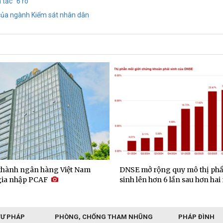
tắc "6 rõ"
 của ngành Kiểm sát nhân dân
 thành ngân hàng Việt Nam
DNSE mở rộng quy mô thị phầ
 gia nhập PCAF
sinh lên hơn 6 lần sau hơn ha
TƯ PHÁP
PHÒNG, CHỐNG THAM NHŨNG
PHÁP ĐÌNH