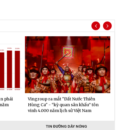
n phái
Vingroup ra mắt "Đất Nước Thiên
Sun Gr
i năm
Hùng Ca" - “kỳ quan sân khấu” tôn
vụ mặt
vinh 4.000 năm lịch sử Việt Nam
TIN ĐƯỜNG DÂY NÓNG