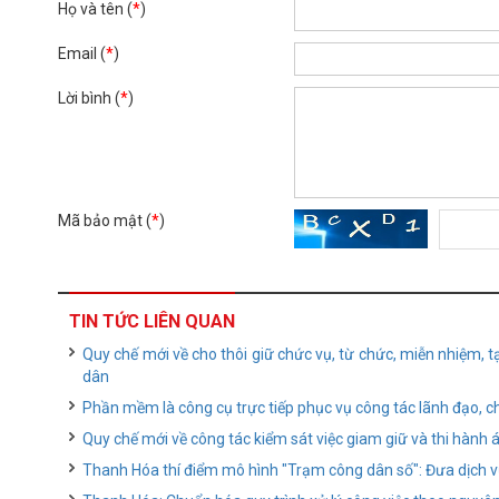
Họ và tên (
*
)
Email (
*
)
Lời bình (
*
)
Mã bảo mật (
*
)
TIN TỨC LIÊN QUAN
Quy chế mới về cho thôi giữ chức vụ, từ chức, miễn nhiệm, 
dân
Phần mềm là công cụ trực tiếp phục vụ công tác lãnh đạo, ch
Quy chế mới về công tác kiểm sát việc giam giữ và thi hành 
Thanh Hóa thí điểm mô hình "Trạm công dân số": Đưa dịch v