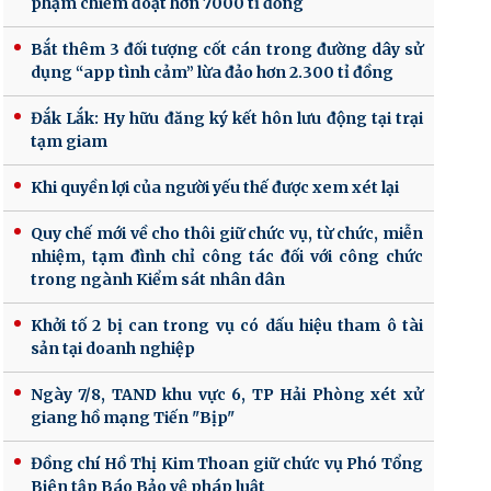
phạm chiếm đoạt hơn 7000 tỉ đồng
Bắt thêm 3 đối tượng cốt cán trong đường dây sử
dụng “app tình cảm” lừa đảo hơn 2.300 tỉ đồng
Đắk Lắk: Hy hữu đăng ký kết hôn lưu động tại trại
tạm giam
Khi quyền lợi của người yếu thế được xem xét lại
Quy chế mới về cho thôi giữ chức vụ, từ chức, miễn
nhiệm, tạm đình chỉ công tác đối với công chức
trong ngành Kiểm sát nhân dân
Khởi tố 2 bị can trong vụ có dấu hiệu tham ô tài
sản tại doanh nghiệp
Ngày 7/8, TAND khu vực 6, TP Hải Phòng xét xử
giang hồ mạng Tiến "Bịp"
Đồng chí Hồ Thị Kim Thoan giữ chức vụ Phó Tổng
Biên tập Báo Bảo vệ pháp luật